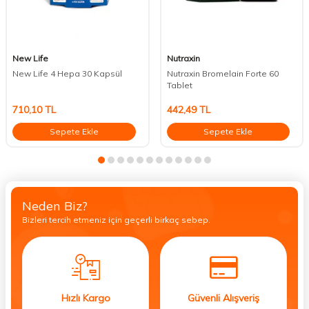
New Life
Nutraxin
New Life 4 Hepa 30 Kapsül
Nutraxin Bromelain Forte 60
Tablet
710,10
TL
442,49
TL
Sepete Ekle
Sepete Ekle
Neden Biz?
Bizleri tercih etmeniz için geçerli birkaç sebep.
Hızlı Kargo
Güvenli Alışveriş