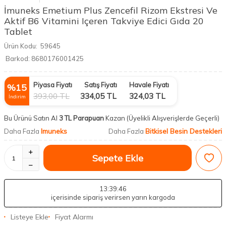
İmuneks Emetium Plus Zencefil Rizom Ekstresi Ve
Aktif B6 Vitamini Içeren Takviye Edici Gıda 20
Tablet
Ürün Kodu:
59645
Barkod:
8680176001425
Piyasa Fiyatı
Satış Fiyatı
Havale Fiyatı
%
15
393,00
TL
334,05
TL
324,03
TL
İndirim
Bu Ürünü Satın Al
3 TL Parapuan
Kazan
(Üyelikli Alışverişlerde Geçerli)
Imuneks
Bitkisel Besin Destekleri
Daha Fazla
Daha Fazla
Sepete Ekle
13
:39
:45
içerisinde sipariş verirsen yarın kargoda
Listeye Ekle
Fiyat Alarmı