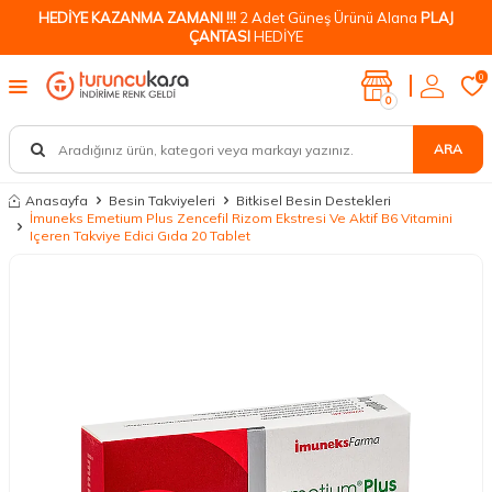
HEDİYE KAZANMA ZAMANI !!!
2 Adet Güneş Ürünü Alana
PLAJ
ÇANTASI
HEDİYE
0
0
ARA
Anasayfa
Besin Takviyeleri
Bitkisel Besin Destekleri
İmuneks Emetium Plus Zencefil Rizom Ekstresi Ve Aktif B6 Vitamini
Içeren Takviye Edici Gıda 20 Tablet