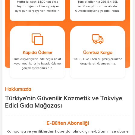
Hafta içi saat 14:00’ten önce
Tüm bilgileriniz 256 Bit SSL
oluşturduğunuz tüm siparişler
sertifikasıyla korunmaktadır.
aynı gün kargoya verilmektedir.
Güvenle alışveriş yapabilirsiniz.
Kapıda Ödeme
Ücretsiz Kargo
Tüm alışverişlerinizde peşin nakit
1000 TL ve üzeri alışverişlerinizde
veya kredi kartı ile kapıda ödeme
kargo ücreti ödemezsiniz.
gerçekleştirebilirsiniz.
Hakkımızda
Türkiye’nin Güvenilir Kozmetik ve Takviye
Edici Gıda Mağazası
Güzellik, sağlık ve iyi hissetmek herkesin hakkı! Biz de bu vizyonla, hem
kişisel bakım hem de takviye edici gıda ürünlerini sizlerle
E-Bülten Aboneliği
buluşturuyoruz. Artık mağaza mağaza dolaşmanıza gerek yok;
Kampanya ve yeniliklerden haberdar olmak için e-bültenimize abone
ihtiyacınız olan her şeyi tek bir çatı altında topluyor ve kapınıza kadar