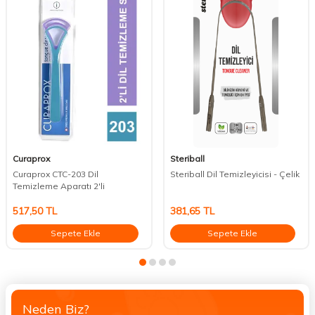
Curaprox
Steriball
Curaprox CTC-203 Dil
Steriball Dil Temizleyicisi - Çelik
Temizleme Aparatı 2'li
517,50
TL
381,65
TL
Sepete Ekle
Sepete Ekle
Neden Biz?