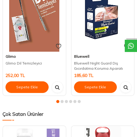
DESTEK
Glimo
Bluewell
Glimo Dil Temizleyici
Bluewell Night Guard Diş
Gıcırdatma Koruma Aparatı
252,00
TL
185,60
TL
Sepete Ekle
Sepete Ekle
Çok Satan Ürünler