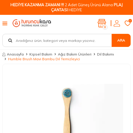
HEDİYE KAZANMA ZAMANI !!!
2 Adet Güneş Ürünü Alana
PLAJ
ÇANTASI
HEDİYE
0
0
ARA
Anasayfa
Kişisel Bakım
Ağız Bakım Ürünleri
Dil Bakımı
Humble Brush Mavi Bambu Dil Temizleyici