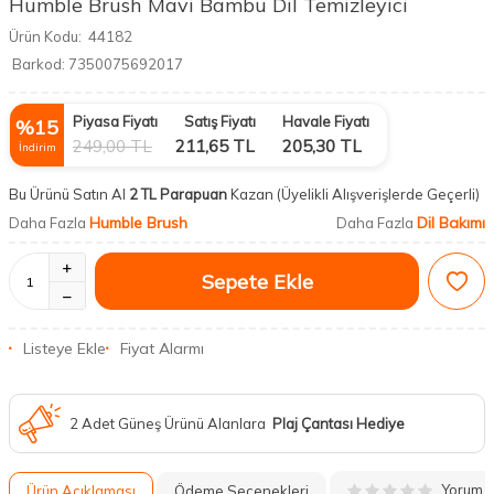
Humble Brush Mavi Bambu Dil Temizleyici
Ürün Kodu:
44182
Barkod:
7350075692017
Piyasa Fiyatı
Satış Fiyatı
Havale Fiyatı
%
15
249,00
TL
211,65
TL
205,30
TL
İndirim
Bu Ürünü Satın Al
2 TL Parapuan
Kazan
(Üyelikli Alışverişlerde Geçerli)
Humble Brush
Dil Bakımı
Daha Fazla
Daha Fazla
Sepete Ekle
Listeye Ekle
Fiyat Alarmı
2 Adet Güneş Ürünü Alanlara
Plaj Çantası Hediye
Yorum
Ürün Açıklaması
Ödeme Seçenekleri