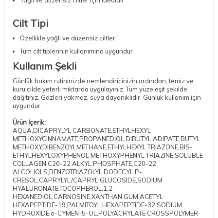
Cilt Tipi
Özellikle yağlı ve düzensiz ciltler
Tüm cilt tiplerinin kullanımına uygundur
Kullanım Şekli
Günlük bakım rutininizde nemlendiricinizin ardından, temiz ve
kuru cilde yeterli miktarda uygulayınız. Tüm yüze eşit şekilde
dağıtınız. Gözleri yakmaz, suya dayanıklıdır. Günlük kullanım için
uygundur.
Ürün İçerik:
AQUA,DICAPRYLYL CARBONATE,ETHYLHEXYL
METHOXYCINNAMATE,PROPANEDIOL,DIBUTYL ADIPATE,BUTYL
METHOXYDIBENZOYLMETHANE,ETHYLHEXYL TRIAZONE,BIS-
ETHYLHEXYLOXYPHENOL METHOXYPHENYL TRIAZINE,SOLUBLE
COLLAGEN,C20-22 ALKYL PHOSPHATE,C20-22
ALCOHOLS,BENZOTRIAZOLYL DODECYL P-
CRESOL,CAPRYLYL/CAPRYL GLUCOSIDE,SODIUM
HYALURONATE,TOCOPHEROL,1,2-
HEXANEDIOL,CARNOSINE,XANTHAN GUM,ACETYL
HEXAPEPTIDE-19,PALMITOYL HEXAPEPTIDE-32,SODIUM
HYDROXIDE,o-CYMEN-5-OL,POLYACRYLATE CROSSPOLYMER-