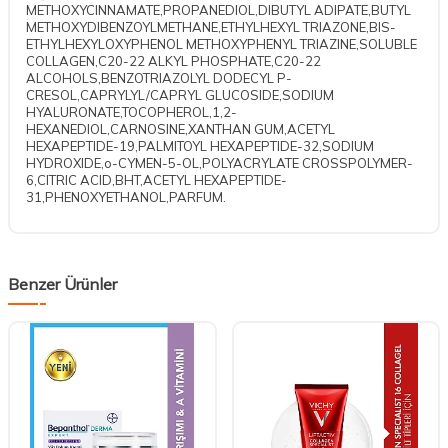
METHOXYCINNAMATE,PROPANEDIOL,DIBUTYL ADIPATE,BUTYL
METHOXYDIBENZOYLMETHANE,ETHYLHEXYL TRIAZONE,BIS-
ETHYLHEXYLOXYPHENOL METHOXYPHENYL TRIAZINE,SOLUBLE
COLLAGEN,C20-22 ALKYL PHOSPHATE,C20-22
ALCOHOLS,BENZOTRIAZOLYL DODECYL P-
CRESOL,CAPRYLYL/CAPRYL GLUCOSIDE,SODIUM
HYALURONATE,TOCOPHEROL,1,2-
HEXANEDIOL,CARNOSINE,XANTHAN GUM,ACETYL
HEXAPEPTIDE-19,PALMITOYL HEXAPEPTIDE-32,SODIUM
HYDROXIDE,o-CYMEN-5-OL,POLYACRYLATE CROSSPOLYMER-
6,CITRIC ACID,BHT,ACETYL HEXAPEPTIDE-
31,PHENOXYETHANOL,PARFUM.
Benzer Ürünler