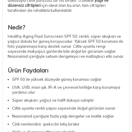
dokusuyla ciltte pürüzsüz bir his bırakır. Özellikle
yağlı ve
düzensiz cilt tipleri
için ideal olan bu ürün, tüm cilt tipleri
tarafından da rahatlıkla kullanılabilir.
Nedir?
Healthy Aging Fluid Sunscreen SPF 50; renkli, süper akışkan ve
yağsız dokulu bir güneş koruyucudur. Yüksek SPF 50 koruması ile
foto yaşlanmaya karşı destek sunar. Ciltle uyumlu rengi
sayesinde makyajsız günlerde bile doğal bir görünüm sağlar.
Niasinamid içeriğiyle sebum dengeleyici ve matlaştırıcı etki sunar.
Ürün Faydaları
SPF 50 ile yüksek düzeyde güneş koruması sağlar
UVA, UVB, mavi ışık, IR-A ve çevresel kirliliğe karşı korumaya
yardımcı olur
Süper akışkan, yağsız ve hafif dokuya sahiptir
Ciltle uyumlu renkli yapısı sayesinde doğal görünüm sunar
Niasinamid içeriğiyle fazla yağı dengeler ve matlık sağlar
Cildi nemlendirir, ipeksi bir bitiş bırakır
Yağlı ve düzensiz ciltler için idealdir