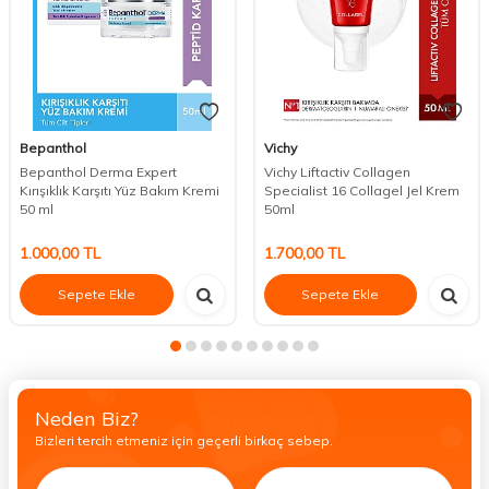
Bepanthol
Vichy
Bepanthol Derma Expert
Vichy Liftactiv Collagen
Kırışıklık Karşıtı Yüz Bakım Kremi
Specialist 16 Collagel Jel Krem
50 ml
50ml
1.000,00
TL
1.700,00
TL
Sepete Ekle
Sepete Ekle
Neden Biz?
Bizleri tercih etmeniz için geçerli birkaç sebep.