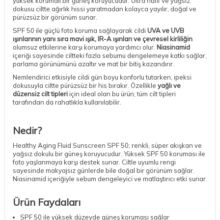
yüksek korumalı bir güneş koruyucudur. Ultra hafif ve yağsız
dokusu ciltte ağırlık hissi yaratmadan kolayca yayılır, doğal ve
pürüzsüz bir görünüm sunar.
SPF 50 ile güçlü foto koruma sağlayarak cildi
UVA ve UVB
ışınlarının yanı sıra mavi ışık, IR-A ışınları ve çevresel kirliliğin
olumsuz etkilerine karşı korumaya yardımcı olur.
Niasinamid
içeriği sayesinde ciltteki fazla sebumu dengelemeye katkı sağlar,
parlama görünümünü azaltır ve mat bir bitiş kazandırır.
Nemlendirici etkisiyle cildi gün boyu konforlu tutarken, ipeksi
dokusuyla ciltte pürüzsüz bir his bırakır. Özellikle
yağlı ve
düzensiz cilt tipleri
için ideal olan bu ürün, tüm cilt tipleri
tarafından da rahatlıkla kullanılabilir.
Nedir?
Healthy Aging Fluid Sunscreen SPF 50; renkli, süper akışkan ve
yağsız dokulu bir güneş koruyucudur. Yüksek SPF 50 koruması ile
foto yaşlanmaya karşı destek sunar. Ciltle uyumlu rengi
sayesinde makyajsız günlerde bile doğal bir görünüm sağlar.
Niasinamid içeriğiyle sebum dengeleyici ve matlaştırıcı etki sunar.
Ürün Faydaları
SPF 50 ile yüksek düzeyde güneş koruması sağlar