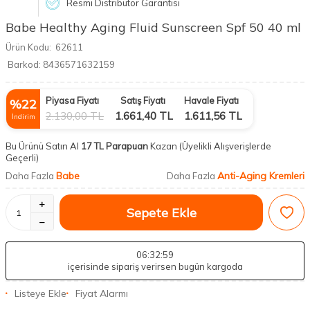
Resmi Distribütör Garantisi
Babe Healthy Aging Fluid Sunscreen Spf 50 40 ml
Ürün Kodu:
62611
Barkod:
8436571632159
Piyasa Fiyatı
Satış Fiyatı
Havale Fiyatı
%
22
2.130,00
TL
1.661,40
TL
1.611,56
TL
İndirim
Bu Ürünü Satın Al
17 TL Parapuan
Kazan
(Üyelikli Alışverişlerde
Geçerli)
Babe
Anti-Aging Kremleri
Daha Fazla
Daha Fazla
Sepete Ekle
06
:32
:58
içerisinde sipariş verirsen bugün kargoda
Listeye Ekle
Fiyat Alarmı