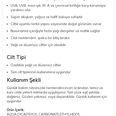
UVA, UVB, mavi ışık, IR-A ve çevresel kirliliğe karşı korumaya
yardımcı olur
Süper akışkan, yağsız ve hafif dokuya sahiptir
Ciltle uyumlu renkli yapısı sayesinde doğal görünüm sunar
Niasinamid içeriğiyle fazla yağı dengeler ve matlık sağlar
Cildi nemlendirir, ipeksi bir bitiş bırakır
Yağlı ve düzensiz ciltler için idealdir
Cilt Tipi
Özellikle yağlı ve düzensiz ciltler
Tüm cilt tiplerinin kullanımına uygundur
Kullanım Şekli
Günlük bakım rutininizde nemlendiricinizin ardından, temiz ve
kuru cilde yeterli miktarda uygulayınız. Tüm yüze eşit şekilde
dağıtınız. Gözleri yakmaz, suya dayanıklıdır. Günlük kullanım için
uygundur.
Ürün İçerik:
AQUA,DICAPRYLYL CARBONATE,ETHYLHEXYL