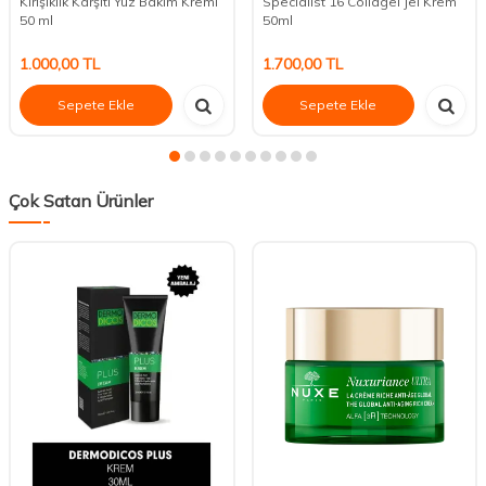
Kırışıklık Karşıtı Yüz Bakım Kremi
Specialist 16 Collagel Jel Krem
50 ml
50ml
1.000,00
TL
1.700,00
TL
Sepete Ekle
Sepete Ekle
Çok Satan Ürünler