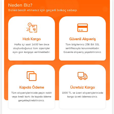
Neden Biz?
Bizleri tercih etmeniz için geçerli birkaç sebep.
Hızlı Kargo
Güvenli Alışveriş
Hafta içi saat 14:00’ten önce
Tüm bilgileriniz 256 Bit SSL
oluşturduğunuz tüm siparişler
sertifikasıyla korunmaktadır.
aynı gün kargoya verilmektedir.
Güvenle alışveriş yapabilirsiniz.
Kapıda Ödeme
Ücretsiz Kargo
Tüm alışverişlerinizde peşin nakit
1000 TL ve üzeri alışverişlerinizde
veya kredi kartı ile kapıda ödeme
kargo ücreti ödemezsiniz.
gerçekleştirebilirsiniz.