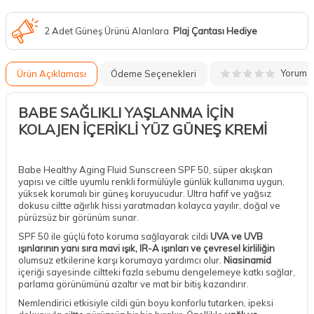
2 Adet Güneş Ürünü Alanlara
Plaj Çantası Hediye
Yorum
Ürün Açıklaması
Ödeme Seçenekleri
BABE SAĞLIKLI YAŞLANMA İÇİN
KOLAJEN İÇERİKLİ YÜZ GÜNEŞ KREMİ
Babe Healthy Aging Fluid Sunscreen SPF 50, süper akışkan
yapısı ve ciltle uyumlu renkli formülüyle günlük kullanıma uygun,
yüksek korumalı bir güneş koruyucudur. Ultra hafif ve yağsız
dokusu ciltte ağırlık hissi yaratmadan kolayca yayılır, doğal ve
pürüzsüz bir görünüm sunar.
SPF 50 ile güçlü foto koruma sağlayarak cildi
UVA ve UVB
ışınlarının yanı sıra mavi ışık, IR-A ışınları ve çevresel kirliliğin
olumsuz etkilerine karşı korumaya yardımcı olur.
Niasinamid
içeriği sayesinde ciltteki fazla sebumu dengelemeye katkı sağlar,
parlama görünümünü azaltır ve mat bir bitiş kazandırır.
Nemlendirici etkisiyle cildi gün boyu konforlu tutarken, ipeksi