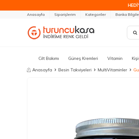
HEDİ
Anasayfa
Siparişlerim
Kategoriler
Banka Bilgile
Cilt Bakımı
Güneş Kremleri
Vitamin
Kiş
Anasayfa
Besin Takviyeleri
MultiVitaminler
Gu