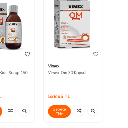
Vimex
Centr
Kids Şurup 150
Vimex-Om 30 Kapsül
Centr
30 Ta
L
538,65
TL
377,
Sepete
Sep
Ekle
Ek