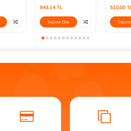
943,14
TL
510,00
T
Sepete Ekle
Sepete
.