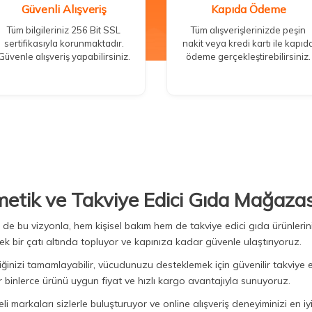
Güvenli Alışveriş
Kapıda Ödeme
Tüm bilgileriniz 256 Bit SSL
Tüm alışverişlerinizde peşin
sertifikasıyla korunmaktadır.
nakit veya kredi kartı ile kapıd
Güvenle alışveriş yapabilirsiniz.
ödeme gerçekleştirebilirsiniz.
metik ve Takviye Edici Gıda Mağazas
Biz de bu vizyonla, hem kişisel bakım hem de takviye edici gıda ürünler
ek bir çatı altında topluyor ve kapınıza kadar güvenle ulaştırıyoruz.
iğinizi tamamlayabilir, vücudunuzu desteklemek için güvenilir takviye e
binlerce ürünü uygun fiyat ve hızlı kargo avantajıyla sunuyoruz.
 markaları sizlerle buluşturuyor ve online alışveriş deneyiminizi en iyi 