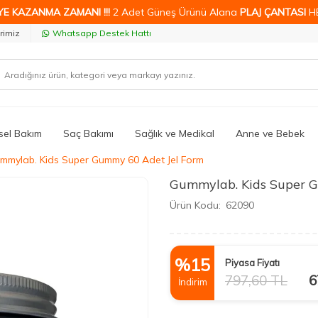
YE KAZANMA ZAMANI !!!
2 Adet Güneş Ürünü Alana
PLAJ ÇANTASI
H
rimiz
Whatsapp Destek Hattı
isel Bakım
Saç Bakımı
Sağlık ve Medikal
Anne ve Bebek
mmylab. Kids Super Gummy 60 Adet Jel Form
Gummylab. Kids Super 
Ürün Kodu:
62090
%
15
Piyasa Fiyatı
797,60
TL
6
İndirim