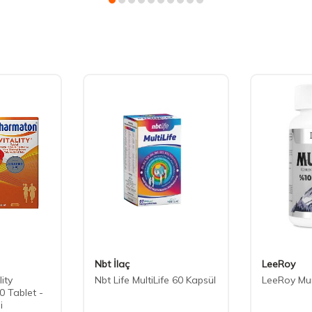
Nbt İlaç
LeeRoy
ity
Nbt Life MultiLife 60 Kapsül
LeeRoy Mu
0 Tablet -
i