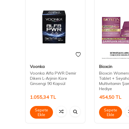
Voonka
Bioxcin
Üzüm
Voonka Alfa PWR Demir
Bioxcin Womens
ir
Dikeni L-Arjinin Kore
Tablet + Seyah
Ginsengi 90 Kapsül
Multivitamin Ş
Hediye
1.055,34
TL
454,50
TL
Sepete
Sepete
Ekle
Ekle