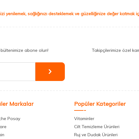
izi yenilemek, sağlığınızı desteklemek ve güzelliğinize değer katmak için
-bültenimize abone olun!
Takipçilerimize özel ka
ler Markalar
Popüler Kategoriler
che Posay
Vitaminler
care
Cilt Temizleme Ürünleri
xin
Ruj ve Dudak Ürünleri