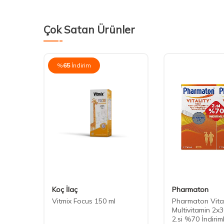
Çok Satan Ürünler
%
65
İndirim
Koç İlaç
Pharmaton
Vitmix Focus 150 ml
Pharmaton Vital
aller
Multivitamin 2x3
2.si %70 İndiriml