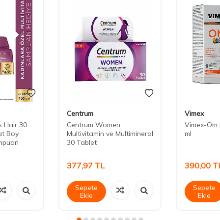
Centrum
Vimex
 Hair 30
Centrum Women
Vimex-Om 
at Boy
Multivitamin ve Multimineral
ml
ampuan
30 Tablet
377,97
TL
390,00
T
Sepete
Sepete
Ekle
Ekle