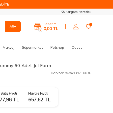
EDİYE
Kargom Nerede?
Sepetim
0
ARA
0,00
TL
0
Makyaj
Süpermarket
Petshop
Outlet
Gummy 60 Adet Jel Form
Barkod:
8684939710036
Satış Fiyatı
Havale Fiyatı
77,96
TL
657,62
TL