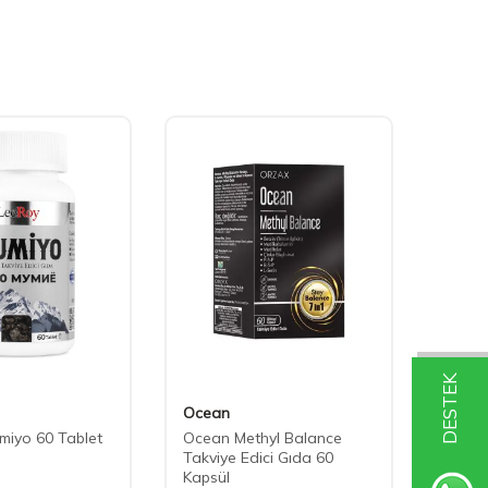
DESTEK
Ocean
Bayer
miyo 60 Tablet
Ocean Methyl Balance
Supra
Takviye Edici Gıda 60
Kapsül