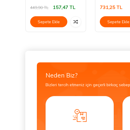
157,47
TL
731,25
TL
449,90
TL
Sepete Ekle
Sepete Ekle
Neden Biz?
Bizleri tercih etmeniz için geçerli birkaç sebep