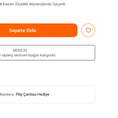
n
Kazan
(Üyelikli Alışverişlerde Geçerli)
Sepete Ekle
00
:50
:32
de sipariş verirsen bugün kargoda
 Alanlara
Plaj Çantası Hediye