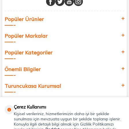
Sağlık, güzellik ve iyi yaşam için aradığınız her şey burada!
Siz de kendinizi yenilemek, sağlığınızı desteklemek ve güzelliğinize
Popüler Ürünler
değer katmak için bize katılın!
Popüler Markalar
Popüler Kategoriler
Önemli Bilgiler
Turuncukasa Kurumsal
Hızlı Erişim
Çerez Kullanımı
Kişisel verileriniz, hizmetlerimizin daha iyi bir şekilde
Uygulamalarımız
sunulması için mevzuata uygun bir şekilde toplanıp işlenir.
Konuyla ilgili detaylı bilgi almak için Gizlilik Politikamızı