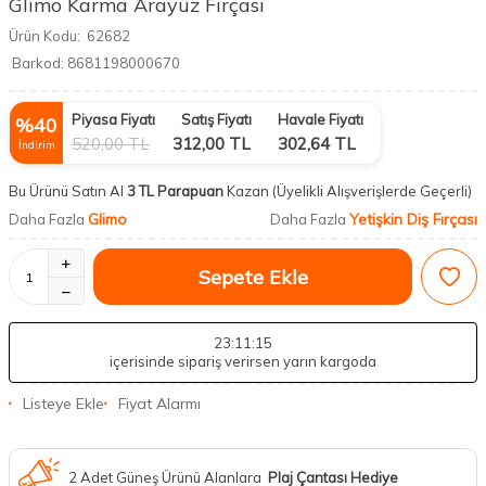
Glimo Karma Arayüz Fırçası
Ürün Kodu:
62682
Barkod:
8681198000670
Piyasa Fiyatı
Satış Fiyatı
Havale Fiyatı
%
40
520,00
TL
312,00
TL
302,64
TL
İndirim
Bu Ürünü Satın Al
3 TL Parapuan
Kazan
(Üyelikli Alışverişlerde Geçerli)
Glimo
Yetişkin Diş Fırçası
Daha Fazla
Daha Fazla
Sepete Ekle
23
:11
:15
içerisinde sipariş verirsen yarın kargoda
Listeye Ekle
Fiyat Alarmı
2 Adet Güneş Ürünü Alanlara
Plaj Çantası Hediye