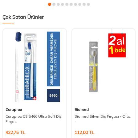
Çok Satan Ürünler
Curaprox
Biomed
Curaprox CS 5460 Ultra Soft Diş
Biomed Silver Diş Fırçası - Orta
Fırçası
-
422,75
TL
112,00
TL