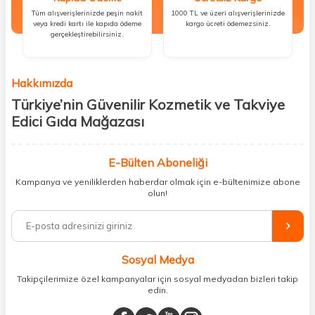
Tüm alışverişlerinizde peşin nakit
1000 TL ve üzeri alışverişlerinizde
veya kredi kartı ile kapıda ödeme
kargo ücreti ödemezsiniz.
gerçekleştirebilirsiniz.
Hakkımızda
Türkiye’nin Güvenilir Kozmetik ve Takviye
Edici Gıda Mağazası
Güzellik, sağlık ve iyi hissetmek herkesin hakkı! Biz de bu vizyonla, hem
kişisel bakım hem de takviye edici gıda ürünlerini sizlerle
E-Bülten Aboneliği
buluşturuyoruz. Artık mağaza mağaza dolaşmanıza gerek yok;
Kampanya ve yeniliklerden haberdar olmak için e-bültenimize abone
ihtiyacınız olan her şeyi tek bir çatı altında topluyor ve kapınıza kadar
olun!
güvenle ulaştırıyoruz.
%100 orijinal kozmetik ve sağlık ürünleriyle güzelliğinizi tamamlayabilir,
vücudunuzu desteklemek için güvenilir takviye edici gıdalara
ulaşabilirsiniz. Cilt bakımından saç bakımına, makyajdan vitamin ve
Sosyal Medya
minerallere kadar binlerce ürünü uygun fiyat ve hızlı kargo avantajıyla
sunuyoruz.
Takipçilerimize özel kampanyalar için sosyal medyadan bizleri takip
edin.
Müşteri memnuniyetini ön planda tutarak, en kaliteli markaları sizlerle
buluşturuyor ve online alışveriş deneyiminizi en iyi hale getiriyoruz.