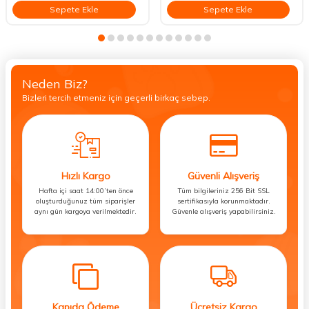
Sepete Ekle
Sepete Ekle
Neden Biz?
Bizleri tercih etmeniz için geçerli birkaç sebep.
Hızlı Kargo
Güvenli Alışveriş
Hafta içi saat 14:00’ten önce
Tüm bilgileriniz 256 Bit SSL
oluşturduğunuz tüm siparişler
sertifikasıyla korunmaktadır.
aynı gün kargoya verilmektedir.
Güvenle alışveriş yapabilirsiniz.
Kapıda Ödeme
Ücretsiz Kargo