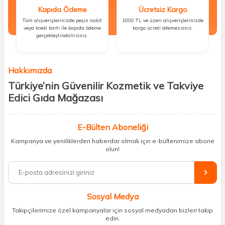
Kapıda Ödeme
Ücretsiz Kargo
Tüm alışverişlerinizde peşin nakit
1000 TL ve üzeri alışverişlerinizde
veya kredi kartı ile kapıda ödeme
kargo ücreti ödemezsiniz.
gerçekleştirebilirsiniz.
Hakkımızda
Türkiye’nin Güvenilir Kozmetik ve Takviye
Edici Gıda Mağazası
Güzellik, sağlık ve iyi hissetmek herkesin hakkı! Biz de bu vizyonla, hem
kişisel bakım hem de takviye edici gıda ürünlerini sizlerle
E-Bülten Aboneliği
buluşturuyoruz. Artık mağaza mağaza dolaşmanıza gerek yok;
Kampanya ve yeniliklerden haberdar olmak için e-bültenimize abone
ihtiyacınız olan her şeyi tek bir çatı altında topluyor ve kapınıza kadar
olun!
güvenle ulaştırıyoruz.
%100 orijinal kozmetik ve sağlık ürünleriyle güzelliğinizi tamamlayabilir,
vücudunuzu desteklemek için güvenilir takviye edici gıdalara
ulaşabilirsiniz. Cilt bakımından saç bakımına, makyajdan vitamin ve
Sosyal Medya
minerallere kadar binlerce ürünü uygun fiyat ve hızlı kargo avantajıyla
sunuyoruz.
Takipçilerimize özel kampanyalar için sosyal medyadan bizleri takip
edin.
Müşteri memnuniyetini ön planda tutarak, en kaliteli markaları sizlerle