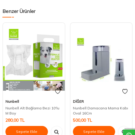
Benzer Ürünler
Nunbell
DİĞER
Nunbell Alt Bağlama Bezi 10'lu
Nunbell Damacana Mama Kabı
DESTEK
M Boy
Oval 16Cm
280,00
TL
500,00
TL
Sepete Ekle
Sepete Ekle