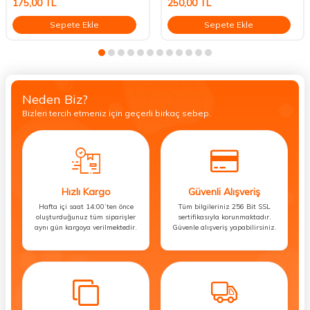
175,00
TL
250,00
TL
Sepete Ekle
Sepete Ekle
Neden Biz?
Bizleri tercih etmeniz için geçerli birkaç sebep.
Hızlı Kargo
Güvenli Alışveriş
Hafta içi saat 14:00’ten önce
Tüm bilgileriniz 256 Bit SSL
oluşturduğunuz tüm siparişler
sertifikasıyla korunmaktadır.
aynı gün kargoya verilmektedir.
Güvenle alışveriş yapabilirsiniz.