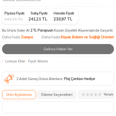
Piyasa Fiyatı
Satış Fiyatı
Havale Fiyatı
241,21
TL
241,21
TL
233,97
TL
Bu Ürünü Satın Al
2 TL Parapuan
Kazan
(Üyelikli Alışverişlerde Geçerli)
Zampa
Köpek Bakımı ve Sağlığı Ürünleri
Daha Fazla
Daha Fazla
Gelince Haber Ver
Listeye Ekle
Fiyat Alarmı
2 Adet Güneş Ürünü Alanlara
Plaj Çantası Hediye
Yorum
Ürün Açıklaması
Ödeme Seçenekleri