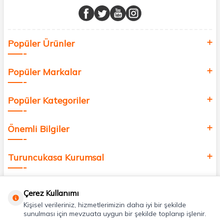
buluşturuyor ve online alışveriş deneyiminizi en iyi hale getiriyoruz.
Sağlık, güzellik ve iyi yaşam için aradığınız her şey burada!
Siz de kendinizi yenilemek, sağlığınızı desteklemek ve güzelliğinize
Popüler Ürünler
değer katmak için bize katılın!
Popüler Markalar
Popüler Kategoriler
Önemli Bilgiler
Turuncukasa Kurumsal
Hızlı Erişim
Çerez Kullanımı
Kişisel verileriniz, hizmetlerimizin daha iyi bir şekilde
Uygulamalarımız
sunulması için mevzuata uygun bir şekilde toplanıp işlenir.