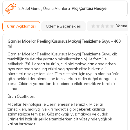
2 Adet Güneş Ürünü Alanlara
Plaj Çantası Hediye
Yorum
Ürün Açıklaması
Ödeme Seçenekleri
Garnier Micellar Peeling Kusursuz Makyaj Temizleme Suyu - 400
ml
Garnier Micellar Peeling Kusursuz Makyaj Temizleme Suyu, cilt
temizliğinde devrim yaratan micellar teknoloji ile formüle
edilmiştir. 3'ü 1 arada bu ürün, cildinizi makyajdan arındırırken
aynı zamanda peeling etkisi sağlayarak ciltte biriken ölü
hücreleri nazikçe temizler. Tüm cilt tipleri için uygun olan bu ürün,
gözenekleri derinlemesine temizlerken cildin doğal dengesini
korur. Cildinizi yormadan, tek adımda etkili temizlik ve ferahlık
sunar.
Ürün Özellikleri:
Micellar Teknolojisi ile Derinlemesine Temizlik: Micellar
tanecikleri, makyajı ve kiri mıknatıs gibi çekerek cildinizi
zahmetsizce temizler. Göz makyajı, yüz makyajı ve dudak
ürünlerini hızlı bir şekilde temizlerken cilt yüzeyinde yağlı bir
kalıntı bırakmaz.