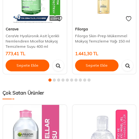
Cerave
Filorga
CeraVe Hyalüronik Asit İçerikli
Filorga Skin-Prep Mükemmel
Nemlendiren Micellar Makyaj
Makyaj Temizleme Yağı 150 ml
Temizleme Suyu 400 ml
773,41
TL
1.441,30
TL
Sepete Ekle
Sepete Ekle
Çok Satan Ürünler