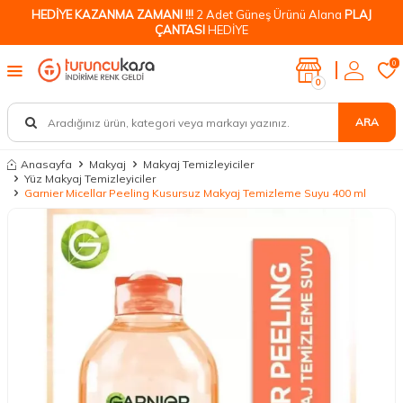
HEDİYE KAZANMA ZAMANI !!!
2 Adet Güneş Ürünü Alana
PLAJ
ÇANTASI
HEDİYE
0
0
ARA
Anasayfa
Makyaj
Makyaj Temizleyiciler
Yüz Makyaj Temizleyiciler
Garnier Micellar Peeling Kusursuz Makyaj Temizleme Suyu 400 ml