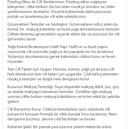
Peeling Etkisi ile Cilt Yenilenmesi: Peeling etkisi sağlayan
bileşenler, ciltte biriken ölü hücreleri nazikçe arındırır ve cildin
yenilenmesini destekler. Düzenli kullanımda daha pürüzsüz,
parlak ve tazelenmiş bir cilt elde edebilirsiniz.
Gözenekleri Temizler ve Sıkılaştırır: Gözeneklere nüfuz eden bu
formül, kir, makyaj kalıntıları ve fazla yağı derinlemesine temizler.
Ciltteki tıkanmış gözenekleri açarak daha sıkı ve pürüzsüz bir cilt
görünümü sunar.
Yağlı Kalıntı Bırakmayan Hafif Yapı: Hafif ve su bazlı yapısı
sayesinde cilt üzerinde yağlı ya da yapışkan bir his bırakmaz.
Yüzünüzü durulamanıza gerek kalmadan cildiniz taze ve ferah
hisseder.
Tüm Cilt Tipleri İçin Uygun: Hassas, karma, yağlı ya da kuru cilt
fark etmeksizin tüm cilt tipleri için uygundur. Cildi tahriş etmeden
nazikçe temizler ve doğal nem dengesini korur.
Kusursuz Makyaj Temizliği: Suya dayanıklı makyaj dâhil, yüz, göz
ve dudak makyajını tamamen temizler. Özellikle ağır makyaj
sonrası ciltte biriken makyaj kalıntılarını ve kirleri etkili bir şekilde
giderir.
Cilt Bariyerini Korur: Cildinizi temizlerken aynı zamanda cilt
bariyerini koruyan formülü ile ciltte kuruluk hissi bırakmaz. Nem
dengesini bozmaz, aksine cildi ferahlatır ve besler.
Kullanım Şekli: Bir pamuk ped üzerine yeterli miktarda ürünü