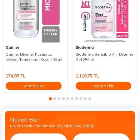
Garnier
Bioderma
Garnier Miceller Kusursuz
Bioderma Sensibio Ar+ Miceller
Makyaj Temizleme Suyu 400 ml
Gel 250ml
174,93
TL
1.116,75
TL
Sepete Ekle
Sepete Ekle
Neden Biz?
Bizleri tercih etmeniz için geçerli birkaç sebep.