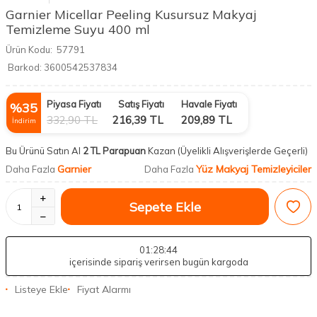
Garnier Micellar Peeling Kusursuz Makyaj
Temizleme Suyu 400 ml
Ürün Kodu:
57791
Barkod:
3600542537834
Piyasa Fiyatı
Satış Fiyatı
Havale Fiyatı
%
35
332,90
TL
216,39
TL
209,89
TL
İndirim
Bu Ürünü Satın Al
2 TL Parapuan
Kazan
(Üyelikli Alışverişlerde Geçerli)
Garnier
Yüz Makyaj Temizleyiciler
Daha Fazla
Daha Fazla
Sepete Ekle
01
:28
:43
içerisinde sipariş verirsen bugün kargoda
Listeye Ekle
Fiyat Alarmı