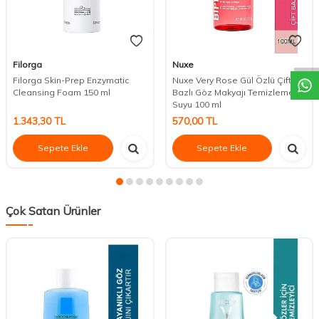
DESTEK
Filorga
Nuxe
Filorga Skin-Prep Enzymatic
Nuxe Very Rose Gül Özlü Çift
Cleansing Foam 150 ml
Bazlı Göz Makyajı Temizleme
Suyu 100 ml
1.343,30
TL
570,00
TL
Sepete Ekle
Sepete Ekle
Çok Satan Ürünler