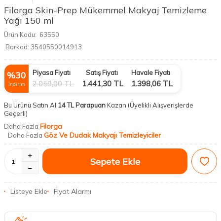
Filorga Skin-Prep Mükemmel Makyaj Temizleme
Yağı 150 ml
Ürün Kodu:
63550
Barkod:
3540550014913
Piyasa Fiyatı
Satış Fiyatı
Havale Fiyatı
%
30
2.059,00
TL
1.441,30
TL
1.398,06
TL
İndirim
Bu Ürünü Satın Al
14 TL Parapuan
Kazan
(Üyelikli Alışverişlerde
Geçerli)
Filorga
Daha Fazla
Göz Ve Dudak Makyajı Temizleyiciler
Daha Fazla
Sepete Ekle
Listeye Ekle
Fiyat Alarmı