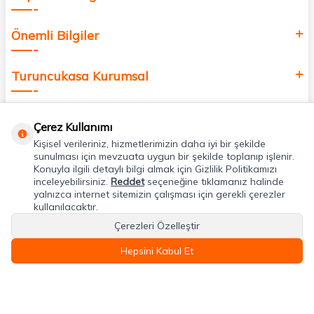
Önemli Bilgiler
Turuncukasa Kurumsal
Hızlı Erişim
Çerez Kullanımı
Kişisel verileriniz, hizmetlerimizin daha iyi bir şekilde
Uygulamalarımız
sunulması için mevzuata uygun bir şekilde toplanıp işlenir.
Konuyla ilgili detaylı bilgi almak için Gizlilik Politikamızı
inceleyebilirsiniz.
Reddet
seçeneğine tıklamanız halinde
yalnızca internet sitemizin çalışması için gerekli çerezler
Adres & İletişim
kullanılacaktır.
Çerezleri Özelleştir
Hepsini Kabul Et
T
-Soft
E-Ticaret
Sistemleriyle Hazırlanmıştır.