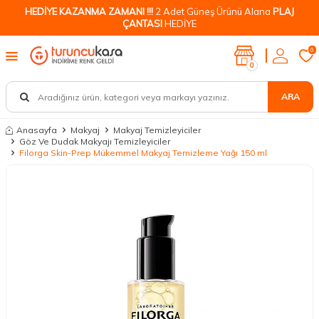
HEDİYE KAZANMA ZAMANI !!!
2 Adet Güneş Ürünü Alana
PLAJ
ÇANTASI
HEDİYE
0
0
ARA
Anasayfa
Makyaj
Makyaj Temizleyiciler
Göz Ve Dudak Makyajı Temizleyiciler
Filorga Skin-Prep Mükemmel Makyaj Temizleme Yağı 150 ml