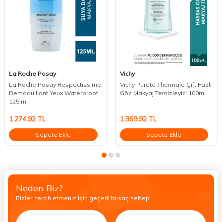
La Roche Posay
Vichy
La Roche Posay Respectissime
Vichy Purete Thermale Çift Fazlı
Demaquillant Yeux Waterproof
Göz Makyaj Temizleyici 100ml
125 ml
1.274,92
TL
1.359,92
TL
Sepete Ekle
Sepete Ekle
Neden Biz?
Bizleri tercih etmeniz için geçerli birkaç sebep.