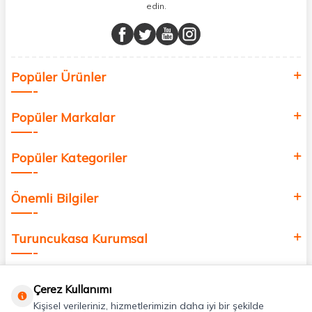
edin.
Müşteri memnuniyetini ön planda tutarak, en kaliteli markaları sizlerle
buluşturuyor ve online alışveriş deneyiminizi en iyi hale getiriyoruz.
Sağlık, güzellik ve iyi yaşam için aradığınız her şey burada!
Siz de kendinizi yenilemek, sağlığınızı desteklemek ve güzelliğinize
Popüler Ürünler
değer katmak için bize katılın!
Popüler Markalar
Popüler Kategoriler
Önemli Bilgiler
Turuncukasa Kurumsal
Hızlı Erişim
Çerez Kullanımı
Kişisel verileriniz, hizmetlerimizin daha iyi bir şekilde