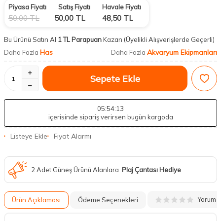
Piyasa Fiyatı
Satış Fiyatı
Havale Fiyatı
50,00
TL
50,00
TL
48,50
TL
Bu Ürünü Satın Al
1 TL Parapuan
Kazan
(Üyelikli Alışverişlerde Geçerli)
Has
Akvaryum Ekipmanları
Daha Fazla
Daha Fazla
Sepete Ekle
05
:54
:12
içerisinde sipariş verirsen bugün kargoda
Listeye Ekle
Fiyat Alarmı
2 Adet Güneş Ürünü Alanlara
Plaj Çantası Hediye
Yorum
Ürün Açıklaması
Ödeme Seçenekleri