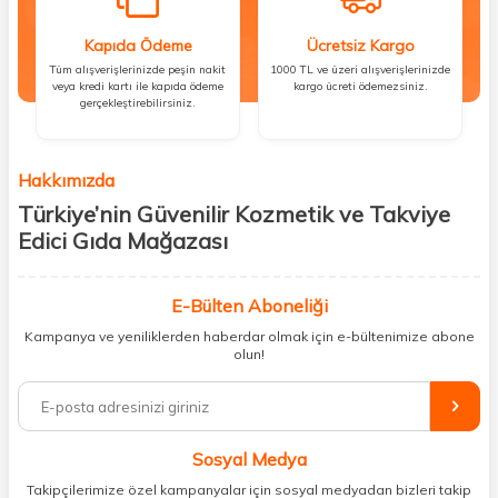
Kapıda Ödeme
Ücretsiz Kargo
Tüm alışverişlerinizde peşin nakit
1000 TL ve üzeri alışverişlerinizde
veya kredi kartı ile kapıda ödeme
kargo ücreti ödemezsiniz.
gerçekleştirebilirsiniz.
Hakkımızda
Türkiye’nin Güvenilir Kozmetik ve Takviye
Edici Gıda Mağazası
Güzellik, sağlık ve iyi hissetmek herkesin hakkı! Biz de bu vizyonla, hem
kişisel bakım hem de takviye edici gıda ürünlerini sizlerle
E-Bülten Aboneliği
buluşturuyoruz. Artık mağaza mağaza dolaşmanıza gerek yok;
Kampanya ve yeniliklerden haberdar olmak için e-bültenimize abone
ihtiyacınız olan her şeyi tek bir çatı altında topluyor ve kapınıza kadar
olun!
güvenle ulaştırıyoruz.
%100 orijinal kozmetik ve sağlık ürünleriyle güzelliğinizi tamamlayabilir,
vücudunuzu desteklemek için güvenilir takviye edici gıdalara
ulaşabilirsiniz. Cilt bakımından saç bakımına, makyajdan vitamin ve
Sosyal Medya
minerallere kadar binlerce ürünü uygun fiyat ve hızlı kargo avantajıyla
sunuyoruz.
Takipçilerimize özel kampanyalar için sosyal medyadan bizleri takip