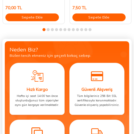
70,00
TL
7,50
TL
Sepete Ekle
Sepete Ekle
Neden Biz?
Bizleri tercih etmeniz için geçerli birkaç sebep.
Hızlı Kargo
Güvenli Alışveriş
Hafta içi saat 14:00’ten önce
Tüm bilgileriniz 256 Bit SSL
oluşturduğunuz tüm siparişler
sertifikasıyla korunmaktadır.
aynı gün kargoya verilmektedir.
Güvenle alışveriş yapabilirsiniz.