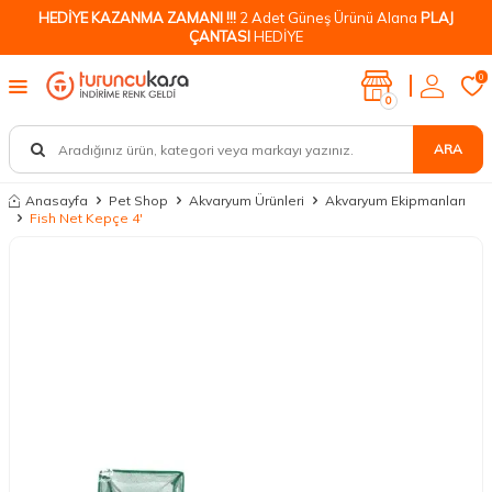
HEDİYE KAZANMA ZAMANI !!!
2 Adet Güneş Ürünü Alana
PLAJ
ÇANTASI
HEDİYE
0
0
ARA
Anasayfa
Pet Shop
Akvaryum Ürünleri
Akvaryum Ekipmanları
Fish Net Kepçe 4'