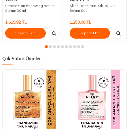
Cerave Skin Renewing Retinol
Skins Derm Arın, Sıkılaş Cilt
Serum 30 ml
Bakım Seti
1.619,92
TL
1.250,00
TL
Sepete Ekle
Sepete Ekle
Çok Satan Ürünler