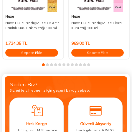
Nuxe
Nuxe
Nuxe Huile Prodigieuse Or Altın
Nuxe Huile Prodigieuse Floral
Parıltılı Kuru Bakım Yağı 100 ml
Kuru Yağ 100 ml
1.734,35
TL
969,00
TL
Sepete Ekle
Sepete Ekle
Neden Biz?
Bizleri tercih etmeniz için geçerli birkaç sebep.
Hızlı Kargo
Güvenli Alışveriş
Hafta içi saat 14:00’ten önce
Tüm bilgileriniz 256 Bit SSL