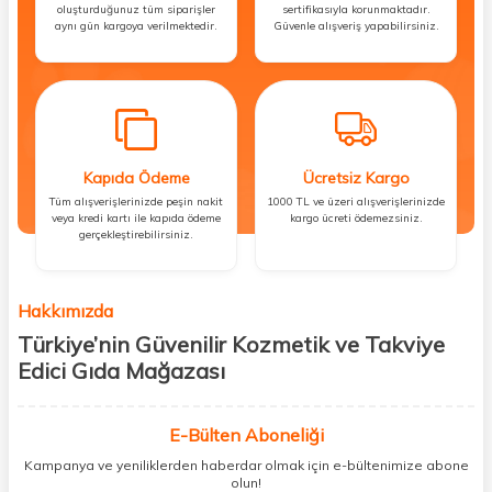
oluşturduğunuz tüm siparişler
sertifikasıyla korunmaktadır.
aynı gün kargoya verilmektedir.
Güvenle alışveriş yapabilirsiniz.
Kapıda Ödeme
Ücretsiz Kargo
Tüm alışverişlerinizde peşin nakit
1000 TL ve üzeri alışverişlerinizde
veya kredi kartı ile kapıda ödeme
kargo ücreti ödemezsiniz.
gerçekleştirebilirsiniz.
Hakkımızda
Türkiye’nin Güvenilir Kozmetik ve Takviye
Edici Gıda Mağazası
Güzellik, sağlık ve iyi hissetmek herkesin hakkı! Biz de bu vizyonla, hem
kişisel bakım hem de takviye edici gıda ürünlerini sizlerle
E-Bülten Aboneliği
buluşturuyoruz. Artık mağaza mağaza dolaşmanıza gerek yok;
Kampanya ve yeniliklerden haberdar olmak için e-bültenimize abone
ihtiyacınız olan her şeyi tek bir çatı altında topluyor ve kapınıza kadar
olun!