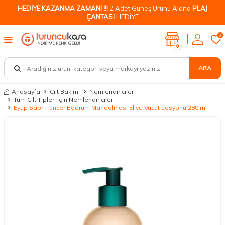
HEDİYE KAZANMA ZAMANI !!!
2 Adet Güneş Ürünü Alana
PLAJ
ÇANTASI
HEDİYE
0
0
ARA
Anasayfa
Cilt Bakımı
Nemlendiriciler
Tüm Cilt Tipleri İçin Nemlendiriciler
Eyüp Sabri Tuncer Bodrum Mandalinası El ve Vücut Losyonu 280 ml