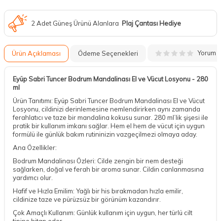
2 Adet Güneş Ürünü Alanlara
Plaj Çantası Hediye
Yorum
Ürün Açıklaması
Ödeme Seçenekleri
Eyüp Sabri Tuncer Bodrum Mandalinası El ve Vücut Losyonu - 280
ml
Ürün Tanıtımı: Eyüp Sabri Tuncer Bodrum Mandalinası El ve Vücut
Losyonu, cildinizi derinlemesine nemlendirirken aynı zamanda
ferahlatıcı ve taze bir mandalina kokusu sunar. 280 ml’lik şişesi ile
pratik bir kullanım imkanı sağlar. Hem el hem de vücut için uygun
formülü ile günlük bakım rutininizin vazgeçilmezi olmaya aday.
Ana Özellikler:
Bodrum Mandalinası Özleri: Cilde zengin bir nem desteği
sağlarken, doğal ve ferah bir aroma sunar. Cildin canlanmasına
yardımcı olur.
Hafif ve Hızla Emilim: Yağlı bir his bırakmadan hızla emilir,
cildinize taze ve pürüzsüz bir görünüm kazandırır.
Çok Amaçlı Kullanım: Günlük kullanım için uygun, her türlü cilt
tipine hitap eder.