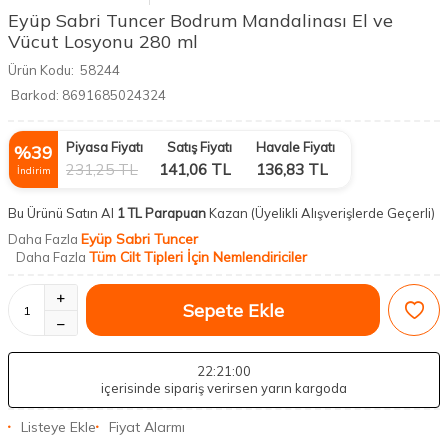
Eyüp Sabri Tuncer Bodrum Mandalinası El ve
Vücut Losyonu 280 ml
Ürün Kodu:
58244
Barkod:
8691685024324
Piyasa Fiyatı
Satış Fiyatı
Havale Fiyatı
%
39
231,25
TL
141,06
TL
136,83
TL
İndirim
Bu Ürünü Satın Al
1 TL Parapuan
Kazan
(Üyelikli Alışverişlerde Geçerli)
Eyüp Sabri Tuncer
Daha Fazla
Tüm Cilt Tipleri İçin Nemlendiriciler
Daha Fazla
Sepete Ekle
22
:20
:59
içerisinde sipariş verirsen yarın kargoda
Listeye Ekle
Fiyat Alarmı