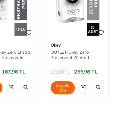
Okey
Okey
ey Zero Ekstra
OUTLET-Okey Zero
Okey 
 Prezervatif
Prezervatif 20 Adet
Zevk 1
167,96
TL
255,96
TL
153,
639,90
TL
Sepete
Sep
Ekle
Ek