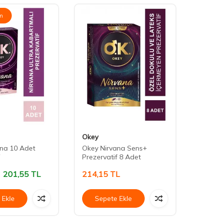
im
Okey
Durex
na 10 Adet
Okey Nirvana Sens+
Durex
Prezervatif 8 Adet
Prezer
201,55
TL
214,15
TL
349,
 Ekle
Sepete Ekle
Se