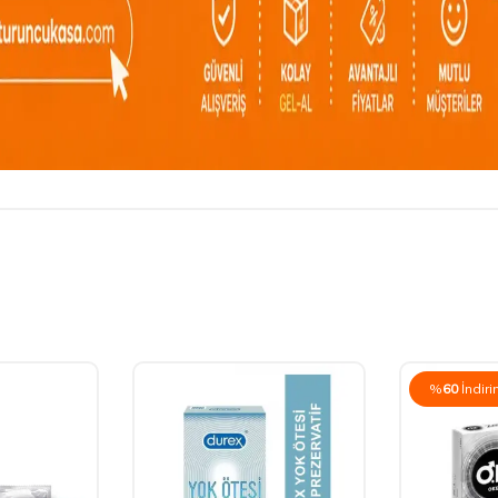
%
60
İndir