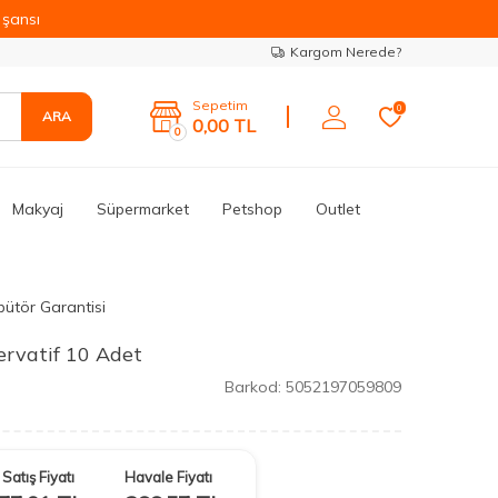
şansı
Kargom Nerede?
Sepetim
0
ARA
0,00
TL
0
Makyaj
Süpermarket
Petshop
Outlet
bütör Garantisi
ervatif 10 Adet
Barkod:
5052197059809
Satış Fiyatı
Havale Fiyatı