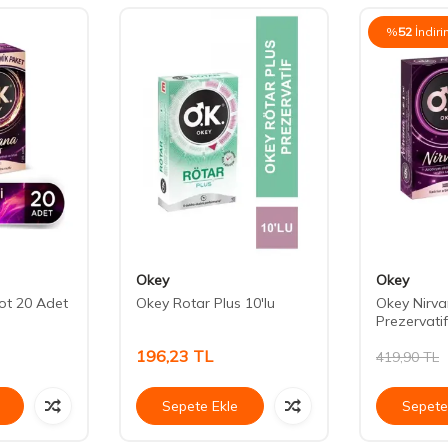
%
52
İndir
Okey
Okey
ot 20 Adet
Okey Rotar Plus 10'lu
Okey Nirva
Prezervatif
196,23
TL
419,90
TL
Sepete Ekle
Sepete