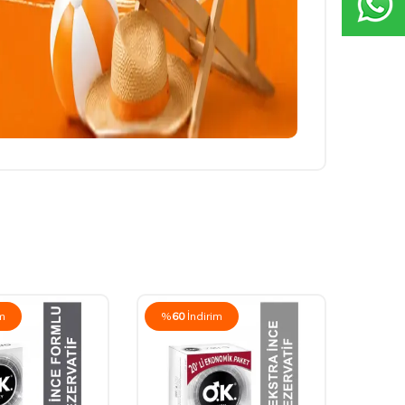
im
%
60
İndirim