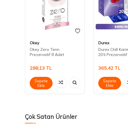
Okey
Durex
Okey Zero Tenn
Durex Chill Kar
 ml
Prezervatif 8 Adet
20’li Prezervatif
298,13
TL
365,42
TL
Sepete
Sepete
Ekle
Ekle
Çok Satan Ürünler