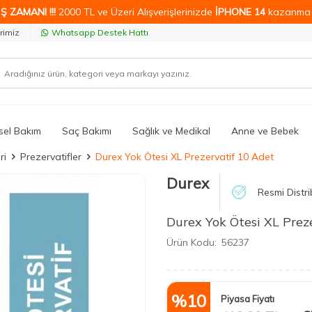
Ş ZAMANI !!!
2000 TL ve Üzeri Alışverişlerinizde
İPHONE 14
kazanma 
rimiz
Whatsapp Destek Hattı
isel Bakım
Saç Bakımı
Sağlık ve Medikal
Anne ve Bebek
ri
Prezervatifler
Durex Yok Ötesi XL Prezervatif 10 Adet
Durex
Resmi Distri
Durex Yok Ötesi XL Prez
Ürün Kodu:
56237
%
10
Piyasa Fiyatı