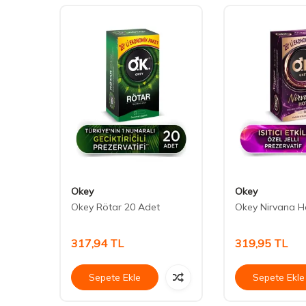
Okey
Okey
atif 10
Okey Rötar 20 Adet
Okey Nirvana H
317,94
TL
319,95
TL
Sepete Ekle
Sepete Ekle