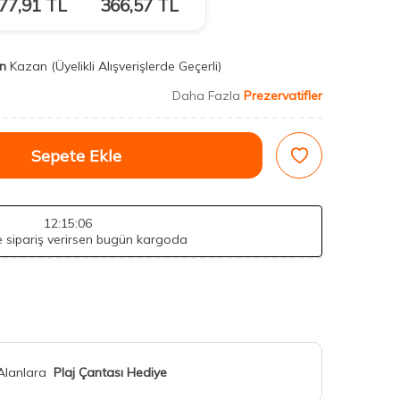
77,91
TL
366,57
TL
n
Kazan
(Üyelikli Alışverişlerde Geçerli)
Daha Fazla
Prezervatifler
Sepete Ekle
12
:15
:04
de sipariş verirsen bugün kargoda
 Alanlara
Plaj Çantası Hediye