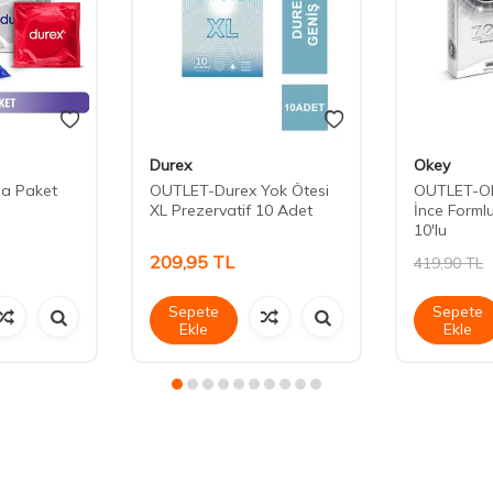
Durex
Okey
ma Paket
OUTLET-Durex Yok Ötesi
OUTLET-Ok
XL Prezervatif 10 Adet
İnce Formlu
10'lu
209,95
TL
419,90
TL
Sepete
Sepete
Ekle
Ekle