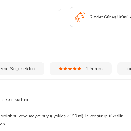
2 Adet Güneş Ürünü
eme Seçenekleri
İa
1 Yorum
likten kurtarır.
bardak su veya meyve suyu( yaklaşık 150 ml) ile karıştırılıp tüketilir.
on.