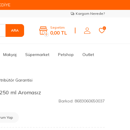
EDİYE
Kargom Nerede?
Sepetim
0
ARA
0,00
TL
0
Makyaj
Süpermarket
Petshop
Outlet
tribütör Garantisi
 250 ml Aromasız
Barkod:
8683060650037
rum Yap