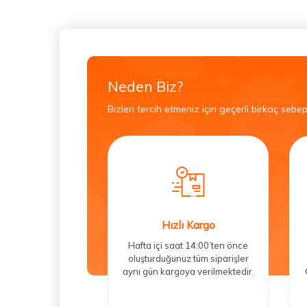
Neden Biz?
Bizleri tercih etmeniz için geçerli birkaç sebep
Hızlı Kargo
Hafta içi saat 14:00’ten önce
oluşturduğunuz tüm siparişler
aynı gün kargoya verilmektedir.