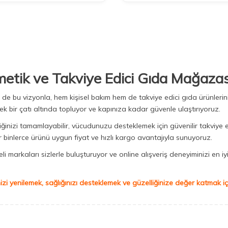
metik ve Takviye Edici Gıda Mağazas
Biz de bu vizyonla, hem kişisel bakım hem de takviye edici gıda ürünler
ek bir çatı altında topluyor ve kapınıza kadar güvenle ulaştırıyoruz.
iğinizi tamamlayabilir, vücudunuzu desteklemek için güvenilir takviye e
binlerce ürünü uygun fiyat ve hızlı kargo avantajıyla sunuyoruz.
 markaları sizlerle buluşturuyor ve online alışveriş deneyiminizi en iyi 
izi yenilemek, sağlığınızı desteklemek ve güzelliğinize değer katmak için