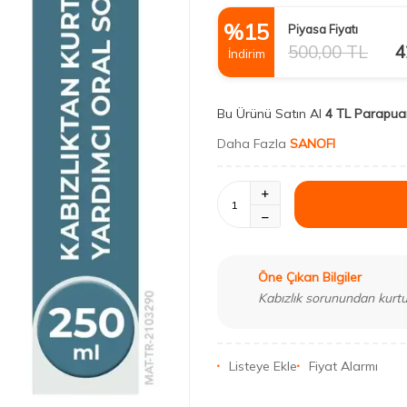
%
15
Piyasa Fiyatı
500,00
TL
4
İndirim
Bu Ürünü Satın Al
4 TL Parapua
Daha Fazla
SANOFI
Öne Çıkan Bilgiler
Kabızlık sorunundan kurt
Listeye Ekle
Fiyat Alarmı