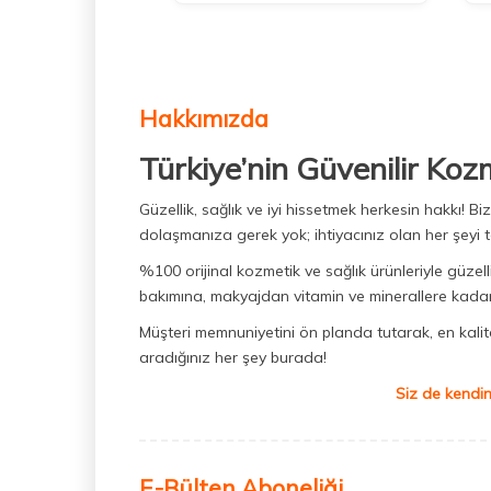
Hakkımızda
Türkiye’nin Güvenilir Koz
Güzellik, sağlık ve iyi hissetmek herkesin hakkı! 
dolaşmanıza gerek yok; ihtiyacınız olan her şeyi t
%100 orijinal kozmetik ve sağlık ürünleriyle güzell
bakımına, makyajdan vitamin ve minerallere kadar 
Müşteri memnuniyetini ön planda tutarak, en kaliteli
aradığınız her şey burada!
Siz de kendin
E-Bülten Aboneliği