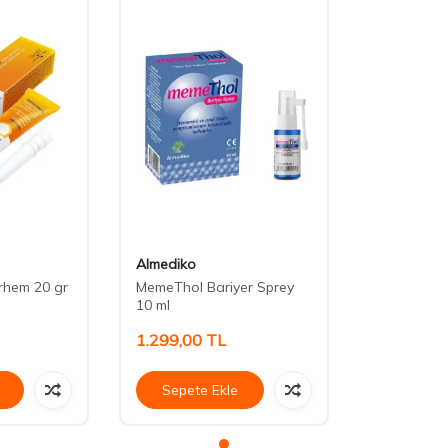
Almediko
rhem 20 gr
MemeThol Bariyer Sprey
10 ml
1.299,00
TL
Sepete Ekle