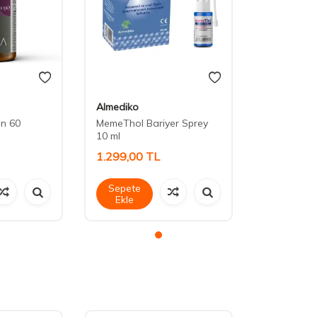
Almediko
n 60
MemeThol Bariyer Sprey
10 ml
1.299,00
TL
Sepete
Ekle