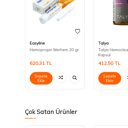
Easyline
Talya
Hemopropin Merhem 20 gr
Talya Hemoclea
Kapsül
620,31
TL
412,50
TL
Sepete
Sepete
Ekle
Ekle
Çok Satan Ürünler