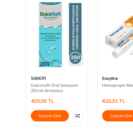
SANOFI
Easyline
Dulcosoft Oral Solüsyon
Hemopropin Me
250 ml Aromasız
425,00
TL
620,31
TL
Sepete Ekle
Sepete Ekle