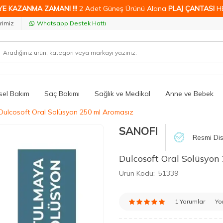
YE KAZANMA ZAMANI !!!
2 Adet Güneş Ürünü Alana
PLAJ ÇANTASI
H
rimiz
Whatsapp Destek Hattı
isel Bakım
Saç Bakımı
Sağlık ve Medikal
Anne ve Bebek
Dulcosoft Oral Solüsyon 250 ml Aromasız
SANOFI
Resmi Dis
Dulcosoft Oral Solüsyon
Ürün Kodu:
51339
1 Yorumlar
Yo