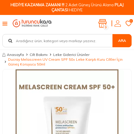
HEDİYE KAZANMA ZAMANI !!!
2 Adet Güneş Ürünü Alana
PLAJ
ÇANTASI
HEDİYE
0
0
ARA
Anasayfa
Cilt Bakımı
Leke Giderici Ürünler
Ducray Melascreen UV Cream SPF 50+ Leke Karşıtı Kuru Ciltler İçin
Güneş Koruyucu 50ml