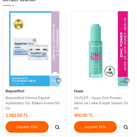
Bepanthol
Nuxe
Bepanthol Derma Expert
OUTLET - Nuxe Zinc Power
Aydınlatıcı Yüz Bakım Kremi 50
Akne ve Leke Karşıtı Serum 30
ml
ml
1.062,50
TL
900,00
TL
Sepete Ekle
Sepete Ekle