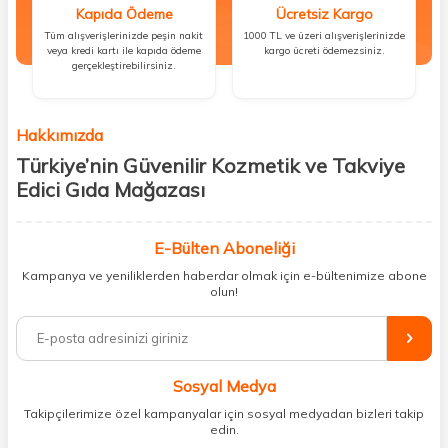
Kapıda Ödeme
Ücretsiz Kargo
Tüm alışverişlerinizde peşin nakit
1000 TL ve üzeri alışverişlerinizde
veya kredi kartı ile kapıda ödeme
kargo ücreti ödemezsiniz.
gerçekleştirebilirsiniz.
Hakkımızda
Türkiye’nin Güvenilir Kozmetik ve Takviye
Edici Gıda Mağazası
Güzellik, sağlık ve iyi hissetmek herkesin hakkı! Biz de bu vizyonla, hem
kişisel bakım hem de takviye edici gıda ürünlerini sizlerle
E-Bülten Aboneliği
buluşturuyoruz. Artık mağaza mağaza dolaşmanıza gerek yok;
Kampanya ve yeniliklerden haberdar olmak için e-bültenimize abone
ihtiyacınız olan her şeyi tek bir çatı altında topluyor ve kapınıza kadar
olun!
güvenle ulaştırıyoruz.
%100 orijinal kozmetik ve sağlık ürünleriyle güzelliğinizi tamamlayabilir,
vücudunuzu desteklemek için güvenilir takviye edici gıdalara
ulaşabilirsiniz. Cilt bakımından saç bakımına, makyajdan vitamin ve
Sosyal Medya
minerallere kadar binlerce ürünü uygun fiyat ve hızlı kargo avantajıyla
sunuyoruz.
Takipçilerimize özel kampanyalar için sosyal medyadan bizleri takip
edin.
Müşteri memnuniyetini ön planda tutarak, en kaliteli markaları sizlerle