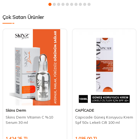
Çok Satan Ürünler
Skins Derm
CAPİCADE
Skins Derm Vitamin C %10
Capicade Güneş Koruyucu Krem
Serum 30 ml
Spf 50+ Lekeli Cilt 100 ml
1.424,25
TL
1.035,00
TL