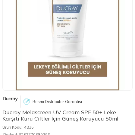
Ducray
Resmi Distribütör Garantisi
Ducray Melascreen UV Cream SPF 50+ Leke
Karşıtı Kuru Ciltler İçin Güneş Koruyucu 50ml
Ürün Kodu:
4836
Barkod:
3282770389296