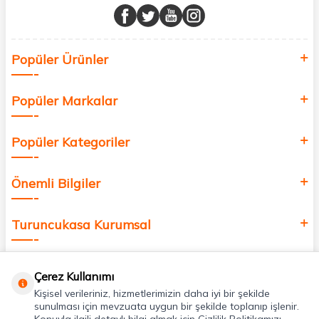
buluşturuyor ve online alışveriş deneyiminizi en iyi hale getiriyoruz.
Sağlık, güzellik ve iyi yaşam için aradığınız her şey burada!
Siz de kendinizi yenilemek, sağlığınızı desteklemek ve güzelliğinize
Popüler Ürünler
değer katmak için bize katılın!
Popüler Markalar
Popüler Kategoriler
Önemli Bilgiler
Turuncukasa Kurumsal
Hızlı Erişim
Çerez Kullanımı
Kişisel verileriniz, hizmetlerimizin daha iyi bir şekilde
Uygulamalarımız
sunulması için mevzuata uygun bir şekilde toplanıp işlenir.