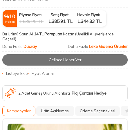
Piyasa Fiyatı
Satış Fiyatı
Havale Fiyatı
%
10
1.539,90
TL
1.385,91
TL
1.344,33
TL
İndirim
Bu Ürünü Satın Al
14 TL Parapuan
Kazan
(Üyelikli Alışverişlerde
Geçerli)
Ducray
Leke Giderici Ürünler
Daha Fazla
Daha Fazla
Gelince Haber Ver
Listeye Ekle
Fiyat Alarmı
2 Adet Güneş Ürünü Alanlara
Plaj Çantası Hediye
Kampanyalar
Ürün Açıklaması
Ödeme Seçenekleri