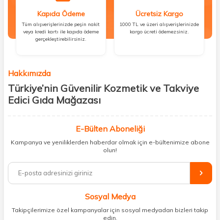
Kapıda Ödeme
Ücretsiz Kargo
Tüm alışverişlerinizde peşin nakit
1000 TL ve üzeri alışverişlerinizde
veya kredi kartı ile kapıda ödeme
kargo ücreti ödemezsiniz.
gerçekleştirebilirsiniz.
Hakkımızda
Türkiye’nin Güvenilir Kozmetik ve Takviye
Edici Gıda Mağazası
Güzellik, sağlık ve iyi hissetmek herkesin hakkı! Biz de bu vizyonla, hem
kişisel bakım hem de takviye edici gıda ürünlerini sizlerle
E-Bülten Aboneliği
buluşturuyoruz. Artık mağaza mağaza dolaşmanıza gerek yok;
Kampanya ve yeniliklerden haberdar olmak için e-bültenimize abone
ihtiyacınız olan her şeyi tek bir çatı altında topluyor ve kapınıza kadar
olun!
güvenle ulaştırıyoruz.
%100 orijinal kozmetik ve sağlık ürünleriyle güzelliğinizi tamamlayabilir,
vücudunuzu desteklemek için güvenilir takviye edici gıdalara
ulaşabilirsiniz. Cilt bakımından saç bakımına, makyajdan vitamin ve
Sosyal Medya
minerallere kadar binlerce ürünü uygun fiyat ve hızlı kargo avantajıyla
sunuyoruz.
Takipçilerimize özel kampanyalar için sosyal medyadan bizleri takip
edin.