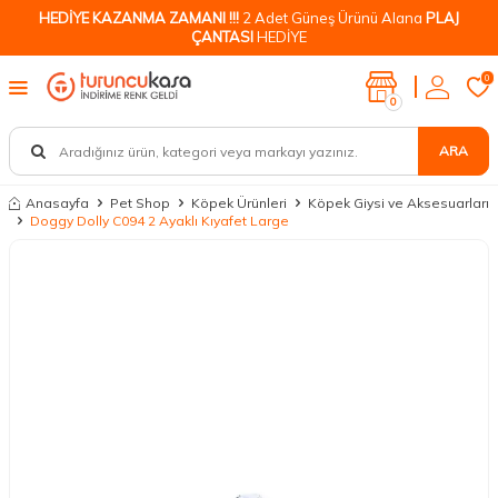
HEDİYE KAZANMA ZAMANI !!!
2 Adet Güneş Ürünü Alana
PLAJ
ÇANTASI
HEDİYE
0
0
ARA
Anasayfa
Pet Shop
Köpek Ürünleri
Köpek Giysi ve Aksesuarları
Doggy Dolly C094 2 Ayaklı Kıyafet Large