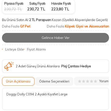
Piyasa Fiyatı
Satış Fiyatı
Havale Fiyatı
230,72
TL
230,72
TL
223,80
TL
Bu Ürünü Satın Al
2 TL Parapuan
Kazan
(Üyelikli Alışverişlerde Geçerli)
Gf Pet
Köpek Giysi ve Aksesuarları
Daha Fazla
Daha Fazla
Gelince Haber Ver
Listeye Ekle
Fiyat Alarmı
2 Adet Güneş Ürünü Alanlara
Plaj Çantası Hediye
Yorum
Ürün Açıklaması
Ödeme Seçenekleri
Doggy Dolly C094 2 Ayaklı Kıyafet Large