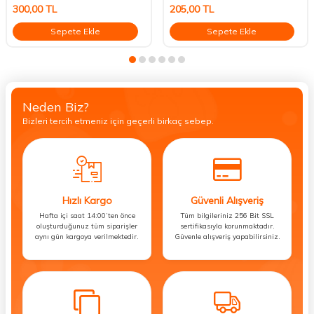
300,00
TL
205,00
TL
Sepete Ekle
Sepete Ekle
Neden Biz?
Bizleri tercih etmeniz için geçerli birkaç sebep.
Hızlı Kargo
Güvenli Alışveriş
Hafta içi saat 14:00’ten önce
Tüm bilgileriniz 256 Bit SSL
oluşturduğunuz tüm siparişler
sertifikasıyla korunmaktadır.
aynı gün kargoya verilmektedir.
Güvenle alışveriş yapabilirsiniz.