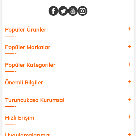
Müşteri memnuniyetini ön planda tutarak, en kaliteli markaları sizlerle
buluşturuyor ve online alışveriş deneyiminizi en iyi hale getiriyoruz.
Sağlık, güzellik ve iyi yaşam için aradığınız her şey burada!
Siz de kendinizi yenilemek, sağlığınızı desteklemek ve güzelliğinize
Popüler Ürünler
değer katmak için bize katılın!
Popüler Markalar
Popüler Kategoriler
Önemli Bilgiler
Turuncukasa Kurumsal
Hızlı Erişim
Uygulamalarımız