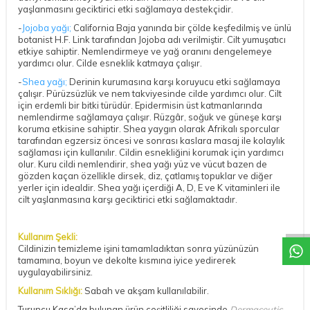
yaşlanmasını geciktirici etki sağlamaya destekçidir.
-
Jojoba yağı;
California Baja yanında bir çölde keşfedilmiş ve ünlü
botanist H.F. Link tarafından Jojoba adı verilmiştir. Cilt yumuşatıcı
etkiye sahiptir. Nemlendirmeye ve yağ oranını dengelemeye
yardımcı olur. Cilde esneklik katmaya çalışır.
-
Shea yağı;
Derinin kurumasına karşı koruyucu etki sağlamaya
çalışır. Pürüzsüzlük ve nem takviyesinde cilde yardımcı olur. Cilt
için erdemli bir bitki türüdür. Epidermisin üst katmanlarında
nemlendirme sağlamaya çalışır. Rüzgâr, soğuk ve güneşe karşı
koruma etkisine sahiptir. Shea yaygın olarak Afrikalı sporcular
tarafından egzersiz öncesi ve sonrası kaslara masaj ile kolaylık
sağlaması için kullanılır. Cildin esnekliğini korumak için yardımcı
olur. Kuru cildi nemlendirir, shea yağı yüz ve vücut bazen de
gözden kaçan özellikle dirsek, diz, çatlamış topuklar ve diğer
yerler için idealdir. Shea yağı içerdiği A, D, E ve K vitaminleri ile
DESTEK
cilt yaşlanmasına karşı geciktirici etki sağlamaktadır.
Kullanım Şekli:
Cildinizin temizleme işini tamamladıktan sonra yüzünüzün
tamamına, boyun ve dekolte kısmına iyice yedirerek
uygulayabilirsiniz.
Kullanım Sıklığı:
Sabah ve akşam kullanılabilir.
Turuncu Kasa’da bulunan ürün çeşitliliği sayesinde
Dermaceutic