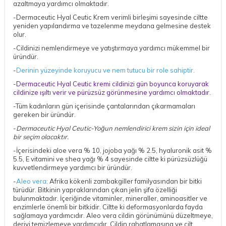
azaltmaya yardımcı olmaktadır.
-Dermaceutic Hyal Ceutic Krem verimli birleşimi sayesinde ciltte
yeniden yapılandırma ve tazelenme meydana gelmesine destek
olur.
-Cildinizi nemlendirmeye ve yatıştırmaya yardımcı mükemmel bir
üründür.
-
Derinin yüzeyinde koruyucu ve nem tutucu bir role sahiptir.
-
Dermaceutic Hyal Ceutic kremi cildinizi gün boyunca koruyarak
cildinize ışıltı verir ve pürüzsüz görünmesine yardımcı olmaktadır.
-Tüm kadınların gün içerisinde çantalarından çıkarmamaları
gereken bir üründür.
-
Dermaceutic Hyal Ceutic-Yoğun nemlendirici krem sizin için ideal
bir seçim olacaktır.
-İçerisindeki aloe vera % 10, jojoba yağı % 2.5, hyaluronik asit %
5.5, E vitamini ve shea yağı % 4 sayesinde ciltte ki pürüzsüzlüğü
kuvvetlendirmeye yardımcı bir üründür.
-
Aleo vera;
Afrika kökenli zambakgiller familyasından bir bitki
türüdür. Bitkinin yapraklarından çıkan jelin şifa özelliği
bulunmaktadır. İçeriğinde vitaminler, mineraller, aminoasitler ve
enzimlerle önemli bir bitkidir. Ciltte ki deformasyonlarda fayda
sağlamaya yardımcıdır. Aleo vera cildin görünümünü düzeltmeye,
deriyi temizlemeye yardımcıdır. Cildin rahatlamasına ve cilt