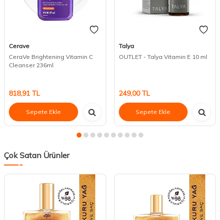
Cerave
Talya
CeraVe Brightening Vitamin C
OUTLET - Talya Vitamin E 10 ml
Cleanser 236ml
818,91
TL
249,00
TL
Sepete Ekle
Sepete Ekle
Çok Satan Ürünler