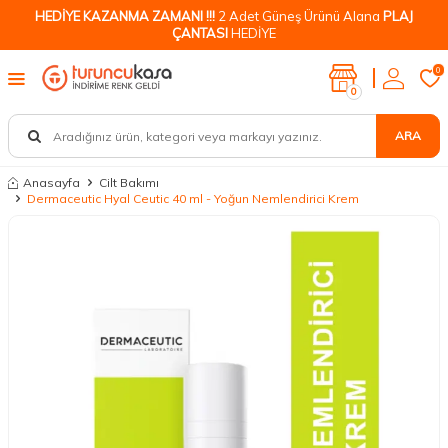
HEDİYE KAZANMA ZAMANI !!!
2 Adet Güneş Ürünü Alana
PLAJ
ÇANTASI
HEDİYE
0
0
ARA
Anasayfa
Cilt Bakımı
Dermaceutic Hyal Ceutic 40 ml - Yoğun Nemlendirici Krem