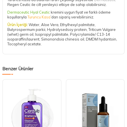
Regen Ceutic ile cilt yenileyici etkiye de sahip olabilirsiniz.
Dermaceutic Hyal Ceutic
kremini uygun fiyat ve farklı ödeme
koşullarıyla
Turuncu Kasa
’dan sipariş verebilirsiniz.
Ürün İçeriği:
Water, Aloe Vera, Ethylhexyl palmitate,
Butyrospermum parkii, Hydrolysedsoy protein, Triticum Vulgare
(whet) germ oil, Isopropyl palmitate, Polycrylamide/ C13-14
isoparaffin/laurent, Simonondsia chinesis oil, DMDM hydantoin,
Tocopheryl acetate.
Benzer Ürünler