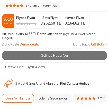
1 Yorumlar
Yorum Yap
Piyasa Fiyatı
Satış Fiyatı
Havale Fiyatı
%
10
3.625,00
TL
3.262,50
TL
3.164,62
TL
İndirim
Bu Ürünü Satın Al
33 TL Parapuan
Kazan
(Üyelikli Alışverişlerde
Geçerli)
Dermaceutic
Cilt Bakımı
Daha Fazla
Daha Fazla
Gelince Haber Ver
Listeye Ekle
Fiyat Alarmı
2 Adet Güneş Ürünü Alanlara
Plaj Çantası Hediye
1 Yoru
Ürün Açıklaması
Ödeme Seçenekleri