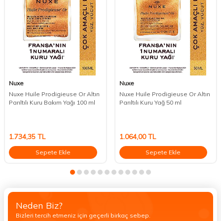
Nuxe
Nuxe
Nuxe Huile Prodigieuse Or Altın
Nuxe Huile Prodigieuse Or Altın
Parıltılı Kuru Bakım Yağı 100 ml
Parıltılı Kuru Yağ 50 ml
1.734,35
TL
1.064,00
TL
Sepete Ekle
Sepete Ekle
Neden Biz?
Bizleri tercih etmeniz için geçerli birkaç sebep.