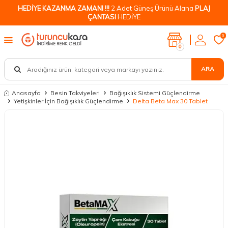
HEDİYE KAZANMA ZAMANI !!!
2 Adet Güneş Ürünü Alana
PLAJ
ÇANTASI
HEDİYE
0
0
ARA
Anasayfa
Besin Takviyeleri
Bağışıklık Sistemi Güçlendirme
Yetişkinler İçin Bağışıklık Güçlendirme
Delta Beta Max 30 Tablet