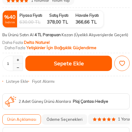
1 Yorumlar
Yorum Yap
Piyasa Fiyatı
Satış Fiyatı
Havale Fiyatı
%
40
630,00
TL
378,00
TL
366,66
TL
İndirim
Bu Ürünü Satın Al
4 TL Parapuan
Kazan
(Üyelikli Alışverişlerde Geçerli)
Delta Naturel
Daha Fazla
Yetişkinler İçin Bağışıklık Güçlendirme
Daha Fazla
Sepete Ekle
Listeye Ekle
Fiyat Alarmı
2 Adet Güneş Ürünü Alanlara
Plaj Çantası Hediye
1 Yoru
Ürün Açıklaması
Ödeme Seçenekleri