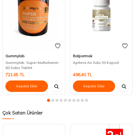
Gummylab.
Balparmak
Gummylab. Süper Multivitamin
Apitera Arı Sütü 30 Kapsül
60 Sakız Tablet
721,65
TL
498,40
TL
Sepete Ekle
Sepete Ekle
Çok Satan Ürünler