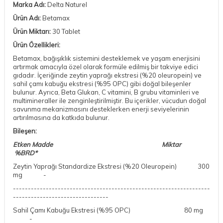
Marka Adı:
Delta Naturel
Ürün Adı:
Betamax
Ürün Miktarı:
30 Tablet
Ürün Özellikleri:
Betamax, bağışıklık sistemini desteklemek ve yaşam enerjisini
artırmak amacıyla özel olarak formüle edilmiş bir takviye edici
gıdadır. İçeriğinde zeytin yaprağı ekstresi (%20 oleuropein) ve
sahil çamı kabuğu ekstresi (%95 OPC) gibi doğal bileşenler
bulunur. Ayrıca, Beta Glukan, C vitamini, B grubu vitaminleri ve
multimineraller ile zenginleştirilmiştir. Bu içerikler, vücudun doğal
savunma mekanizmasını desteklerken enerji seviyelerinin
artırılmasına da katkıda bulunur.
Bileşen:
Etken Madde Miktar
%BRD*
Zeytin Yaprağı Standardize Ekstresi (%20 Oleuropein)
300
mg -
------------------------------------------------------------------
--------------------------------
Sahil Çamı Kabuğu Ekstresi (%95 OPC)
80 mg
-