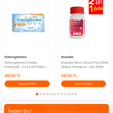
Enterogermina
Imuneks
Enterogermina Family
İmuneks Micro-Glucan Plus Beta
Probiyotik - 5 ml x 20 Flakon -
Glukan 30 Kapsül - 2AL1ÖDE
693,00
TL
447,00
TL
Sepete Ekle
Sepete Ekle
Neden Biz?