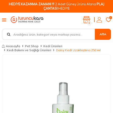
HEDİYE KAZANMA ZAMANI !!!
2 Adet Güneş Ürünü Alana
PLAJ
ÇANTASI
HEDİYE
0
0
ARA
Anasayfa
Pet Shop
Kedi Ürünleri
Kedi Bakımı ve Sağlığı Ürünleri
Daisy Kedi Uzaklaştırıcı 250 ml