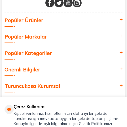
buluşturuyor ve online alışveriş deneyiminizi en iyi hale getiriyoruz.
Sağlık, güzellik ve iyi yaşam için aradığınız her şey burada!
Siz de kendinizi yenilemek, sağlığınızı desteklemek ve güzelliğinize
Popüler Ürünler
değer katmak için bize katılın!
Popüler Markalar
Popüler Kategoriler
Önemli Bilgiler
Turuncukasa Kurumsal
Hızlı Erişim
Çerez Kullanımı
Kişisel verileriniz, hizmetlerimizin daha iyi bir şekilde
Uygulamalarımız
sunulması için mevzuata uygun bir şekilde toplanıp işlenir.
Konuyla ilgili detaylı bilgi almak için Gizlilik Politikamızı