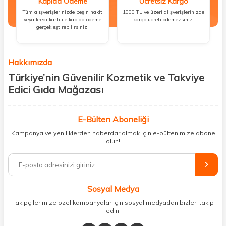
Kapıda Ödeme
Ücretsiz Kargo
Tüm alışverişlerinizde peşin nakit
1000 TL ve üzeri alışverişlerinizde
veya kredi kartı ile kapıda ödeme
kargo ücreti ödemezsiniz.
gerçekleştirebilirsiniz.
Hakkımızda
Türkiye’nin Güvenilir Kozmetik ve Takviye
Edici Gıda Mağazası
Güzellik, sağlık ve iyi hissetmek herkesin hakkı! Biz de bu vizyonla, hem
kişisel bakım hem de takviye edici gıda ürünlerini sizlerle
E-Bülten Aboneliği
buluşturuyoruz. Artık mağaza mağaza dolaşmanıza gerek yok;
Kampanya ve yeniliklerden haberdar olmak için e-bültenimize abone
ihtiyacınız olan her şeyi tek bir çatı altında topluyor ve kapınıza kadar
olun!
güvenle ulaştırıyoruz.
%100 orijinal kozmetik ve sağlık ürünleriyle güzelliğinizi tamamlayabilir,
vücudunuzu desteklemek için güvenilir takviye edici gıdalara
ulaşabilirsiniz. Cilt bakımından saç bakımına, makyajdan vitamin ve
Sosyal Medya
minerallere kadar binlerce ürünü uygun fiyat ve hızlı kargo avantajıyla
sunuyoruz.
Takipçilerimize özel kampanyalar için sosyal medyadan bizleri takip
edin.
Müşteri memnuniyetini ön planda tutarak, en kaliteli markaları sizlerle