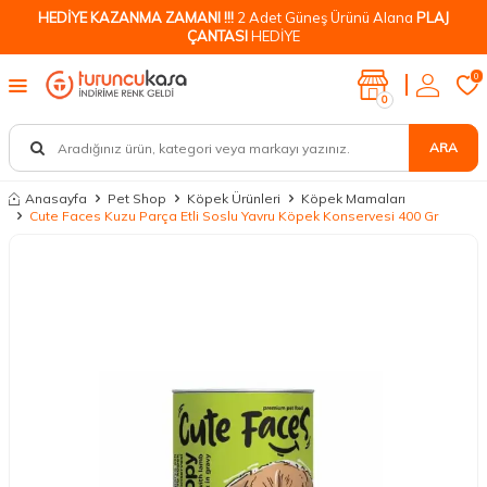
HEDİYE KAZANMA ZAMANI !!!
2 Adet Güneş Ürünü Alana
PLAJ
ÇANTASI
HEDİYE
0
0
ARA
Anasayfa
Pet Shop
Köpek Ürünleri
Köpek Mamaları
Cute Faces Kuzu Parça Etli Soslu Yavru Köpek Konservesi 400 Gr