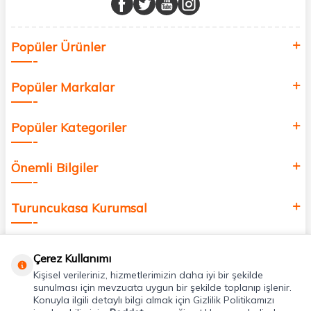
Sağlık, güzellik ve iyi yaşam için aradığınız her şey burada!
Siz de kendinizi yenilemek, sağlığınızı desteklemek ve güzelliğinize
Popüler Ürünler
değer katmak için bize katılın!
Popüler Markalar
Popüler Kategoriler
Önemli Bilgiler
Turuncukasa Kurumsal
Hızlı Erişim
Çerez Kullanımı
Kişisel verileriniz, hizmetlerimizin daha iyi bir şekilde
Uygulamalarımız
sunulması için mevzuata uygun bir şekilde toplanıp işlenir.
Konuyla ilgili detaylı bilgi almak için Gizlilik Politikamızı