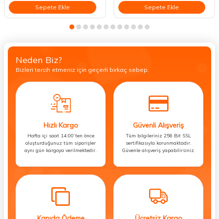
Sepete Ekle
Sepete Ekle
Neden Biz?
Bizleri tercih etmeniz için geçerli birkaç sebep.
Hızlı Kargo
Güvenli Alışveriş
Hafta içi saat 14:00’ten önce
Tüm bilgileriniz 256 Bit SSL
oluşturduğunuz tüm siparişler
sertifikasıyla korunmaktadır.
aynı gün kargoya verilmektedir.
Güvenle alışveriş yapabilirsiniz.
Kapıda Ödeme
Ücretsiz Kargo