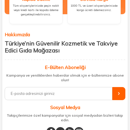
Tüm alışverişlerinizde peşin nakit
1000 TL ve üzeri alışverişlerinizde
veya kredi kartı ile kapıda ödeme
kargo ücreti ödemezsiniz.
gerçekleştirebilirsiniz.
Hakkımızda
Türkiye’nin Güvenilir Kozmetik ve Takviye
Edici Gıda Mağazası
Güzellik, sağlık ve iyi hissetmek herkesin hakkı! Biz de bu vizyonla, hem
kişisel bakım hem de takviye edici gıda ürünlerini sizlerle
E-Bülten Aboneliği
buluşturuyoruz. Artık mağaza mağaza dolaşmanıza gerek yok;
Kampanya ve yeniliklerden haberdar olmak için e-bültenimize abone
ihtiyacınız olan her şeyi tek bir çatı altında topluyor ve kapınıza kadar
olun!
güvenle ulaştırıyoruz.
%100 orijinal kozmetik ve sağlık ürünleriyle güzelliğinizi tamamlayabilir,
vücudunuzu desteklemek için güvenilir takviye edici gıdalara
ulaşabilirsiniz. Cilt bakımından saç bakımına, makyajdan vitamin ve
Sosyal Medya
minerallere kadar binlerce ürünü uygun fiyat ve hızlı kargo avantajıyla
sunuyoruz.
Takipçilerimize özel kampanyalar için sosyal medyadan bizleri takip
edin.
Müşteri memnuniyetini ön planda tutarak, en kaliteli markaları sizlerle
buluşturuyor ve online alışveriş deneyiminizi en iyi hale getiriyoruz.