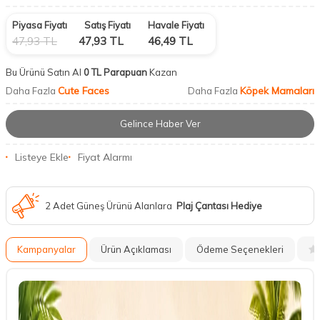
Piyasa Fiyatı
Satış Fiyatı
Havale Fiyatı
47,93
TL
47,93
TL
46,49
TL
Bu Ürünü Satın Al
0 TL Parapuan
Kazan
Cute Faces
Köpek Mamaları
Daha Fazla
Daha Fazla
Gelince Haber Ver
Listeye Ekle
Fiyat Alarmı
2 Adet Güneş Ürünü Alanlara
Plaj Çantası Hediye
Kampanyalar
Ürün Açıklaması
Ödeme Seçenekleri