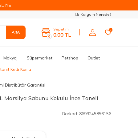
EDİYE
Kargom Nerede?
Sepetim
0
ARA
0,00
TL
0
Makyaj
Süpermarket
Petshop
Outlet
ntonit Kedi Kumu
i Distribütör Garantisi
 L Marsilya Sabunu Kokulu İnce Taneli
Barkod:
8699245856156