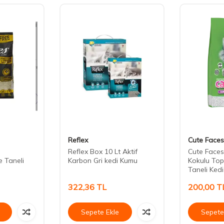
Reflex
Cute Faces
Reflex Box 10 Lt Aktif
Cute Faces
 Taneli
Karbon Gri kedi Kumu
Kokulu Top
Taneli Ked
322,36
TL
200,00
T
Sepete Ekle
Sepete