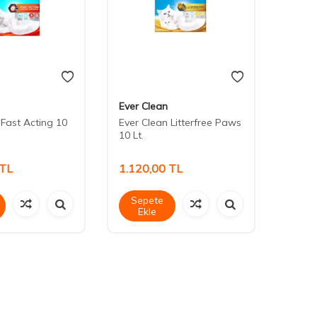
Ever Clean
Ever 
 Fast Acting 10
Ever Clean Litterfree Paws
Ever 
10 Lt.
10 Lt
TL
1.120,00
TL
1.12
Sepete
Sep
Ekle
Ek