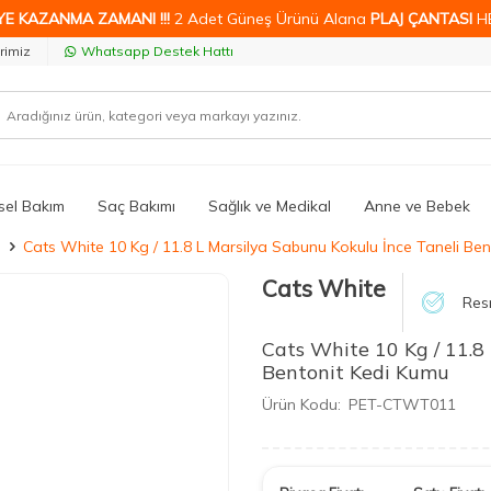
YE KAZANMA ZAMANI !!!
2 Adet Güneş Ürünü Alana
PLAJ ÇANTASI
H
rimiz
Whatsapp Destek Hattı
isel Bakım
Saç Bakımı
Sağlık ve Medikal
Anne ve Bebek
ı
Cats White 10 Kg / 11.8 L Marsilya Sabunu Kokulu İnce Taneli Be
Cats White
Resm
Cats White 10 Kg / 11.8
Bentonit Kedi Kumu
Ürün Kodu:
PET-CTWT011