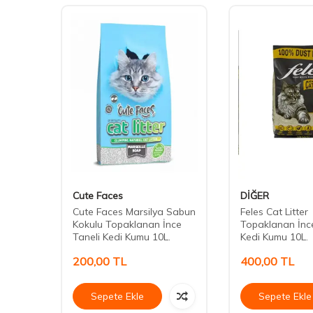
Cute Faces
DİĞER
Cat 10
Cute Faces Marsilya Sabun
Feles Cat Litter
Kokulu Topaklanan İnce
Topaklanan İnce
Taneli Kedi Kumu 10L.
Kedi Kumu 10L.
200,00
TL
400,00
TL
Sepete Ekle
Sepete Ekle