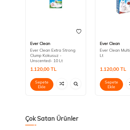
Ever Clean
Ever Clean
Ever Clean Extra Strong
Ever Clean Multi
eli
Clump Kokusuz -
Lt
Unscented- 10 Lt
1.120,00
TL
1.120,00
TL
Sepete
Sepete
Ekle
Ekle
Çok Satan Ürünler