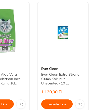
Ever Clean
Reflex
 Aloe Vera
Ever Clean Extra Strong
Reflex
aklanan İnce
Clump Kokusuz -
Aktif
i Kumu 10L.
Unscented- 10 Lt
L
1.120,00
TL
322,
 Ekle
Sepete Ekle
Se