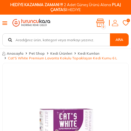
HEDİYE KAZANMA ZAMANI !!!
2 Adet Güneş Ürünü Alana
PLAJ
ÇANTASI
HEDİYE
0
0
ARA
Anasayfa
Pet Shop
Kedi Ürünleri
Kedi Kumları
Cat'S White Premium Lavanta Kokulu Topaklaşan Kedi Kumu 6 L