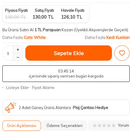
Piyasa Fiyatı
Satış Fiyatı
Havale Fiyatı
130,00
TL
130,00
TL
126,10
TL
Bu Ürünü Satın Al
1 TL Parapuan
Kazan
(Üyelikli Alışverişlerde Geçerli)
Cats White
Kedi Kumları
Daha Fazla
Daha Fazla
Sepete Ekle
03
:45
:13
içerisinde sipariş verirsen bugün kargoda
Listeye Ekle
Fiyat Alarmı
2 Adet Güneş Ürünü Alanlara
Plaj Çantası Hediye
Yorum
Ürün Açıklaması
Ödeme Seçenekleri