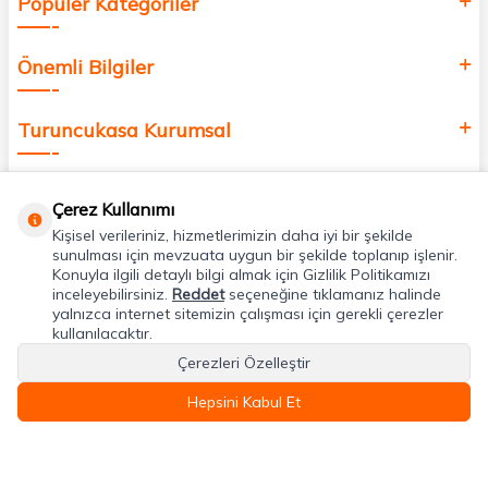
Popüler Kategoriler
Önemli Bilgiler
Turuncukasa Kurumsal
Hızlı Erişim
Çerez Kullanımı
Kişisel verileriniz, hizmetlerimizin daha iyi bir şekilde
Uygulamalarımız
sunulması için mevzuata uygun bir şekilde toplanıp işlenir.
Konuyla ilgili detaylı bilgi almak için Gizlilik Politikamızı
inceleyebilirsiniz.
Reddet
seçeneğine tıklamanız halinde
yalnızca internet sitemizin çalışması için gerekli çerezler
Adres & İletişim
kullanılacaktır.
Çerezleri Özelleştir
Hepsini Kabul Et