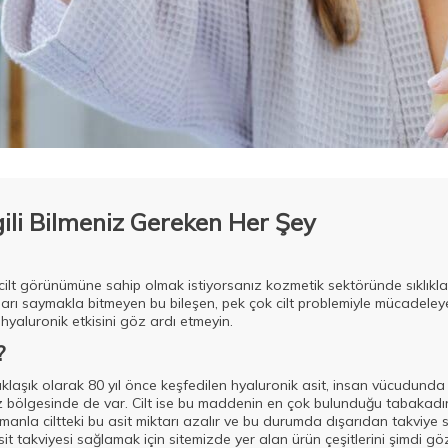
lgili Bilmeniz Gereken Her Şey
cilt görünümüne sahip olmak istiyorsanız kozmetik sektöründe sıklıkla
aları saymakla bitmeyen bu bileşen, pek çok cilt problemiyle mücadeley
yaluronik etkisini göz ardı etmeyin.
?
klaşık olarak 80 yıl önce keşfedilen hyaluronik asit, insan vücudunda 
ölgesinde de var. Cilt ise bu maddenin en çok bulunduğu tabakadır
anla ciltteki bu asit miktarı azalır ve bu durumda dışarıdan takviye 
sit takviyesi sağlamak için sitemizde yer alan ürün çeşitlerini şimdi gö