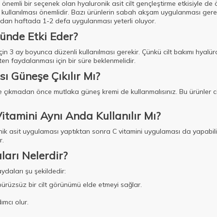
 önemli bir seçenek olan hyaluronik asit cilt gençleştirme etkisiyle de 
 kullanılması önemlidir. Bazı ürünlerin sabah akşam uygulanması gereki
dan haftada 1-2 defa uygulanması yeterli oluyor.
ünde Etki Eder?
 için 3 ay boyunca düzenli kullanılması gerekir. Çünkü cilt bakımı hyalür
ten faydalanması için bir süre beklenmelidir.
ı Güneşe Çıkılır Mı?
ıkmadan önce mutlaka güneş kremi de kullanmalısınız. Bu ürünler cild
itamini Aynı Anda Kullanılır Mı?
 asit uygulaması yaptıktan sonra C vitamini uygulaması da yapabilirsin
r.
ları Nelerdir?
ydaları şu şekildedir:
 pürüzsüz bir cilt görünümü elde etmeyi sağlar.
ımcı olur.