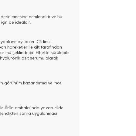
i derinlemesine nemlendirir ve bu
için de idealdir.
aydalanmayı önler. Cildinizi
on hareketler ile cilt tarafından
ür mü şeklindedir. Elbette sürülebilir
 hyalüronik asit serumu olarak
dolgun görünüm kazandırma ve ince
nle ürün ambalajında yazan cilde
izlendikten sonra uygulanması