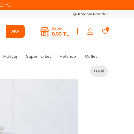
EDİYE
Kargom Nerede?
Sepetim
0
ARA
0,00
TL
0
Makyaj
Süpermarket
Petshop
Outlet
GERI