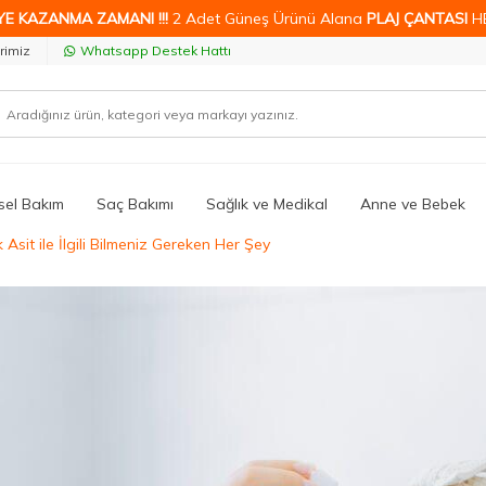
YE KAZANMA ZAMANI !!!
2 Adet Güneş Ürünü Alana
PLAJ ÇANTASI
H
rimiz
Whatsapp Destek Hattı
isel Bakım
Saç Bakımı
Sağlık ve Medikal
Anne ve Bebek
 Asit ile İlgili Bilmeniz Gereken Her Şey