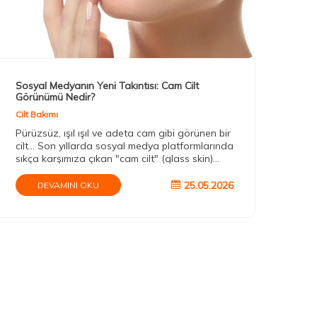
Sosyal Medyanın Yeni Takıntısı: Cam Cilt
Uzm
Görünümü Nedir?
Cilt
Cilt Bakımı
Uzm
Pürüzsüz, ışıl ışıl ve adeta cam gibi görünen bir
ve 
cilt... Son yıllarda sosyal medya platformlarında
krit
sıkça karşımıza çıkan "cam cilt" (glass skin)
olac
trendi, milyonlarca kişinin güzellik rutinini
değiştirdi. Peki gerçekten herkes cam cilt
25.05.2026
DEVAMINI OKU
görünümüne ulaşabilir mi, yoksa bu akım dijital
filtrelerin ve pazarlama stratejilerinin yarattığı
yeni bir güzellik efsanesi mi?