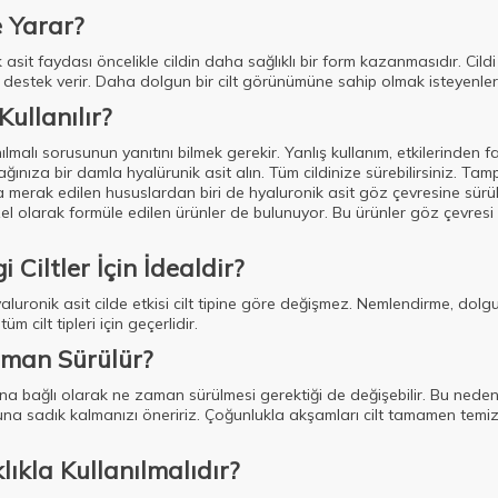
e Yarar?
 asit faydası öncelikle cildin daha sağlıklı bir form kazanmasıdır. Cild
e destek verir. Daha dolgun bir cilt görünümüne sahip olmak isteyenler 
Kullanılır?
nılmalı sorusunun yanıtını bilmek gerekir. Yanlış kullanım, etkilerinden f
ınıza bir damla hyalürunik asit alın. Tüm cildinize sürebilirsiniz. Tamp
lıkla merak edilen hususlardan biri de hyaluronik asit göz çevresine sürül
el olarak formüle edilen ürünler de bulunuyor. Bu ürünler göz çevresi
Ciltler İçin İdealdir?
ü hyaluronik asit cilde etkisi cilt tipine göre değişmez. Nemlendirme, 
m cilt tipleri için geçerlidir.
aman Sürülür?
na bağlı olarak ne zaman sürülmesi gerektiği de değişebilir. Bu nede
una sadık kalmanızı öneririz. Çoğunlukla akşamları cilt tamamen tem
lıkla Kullanılmalıdır?