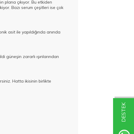
ön plana çıkıyor. Bu etkiden
yor. Bazı serum çeşitleri ise çok
onik asit ile yapıldığında anında
i güneşin zararlı ışınlarından
iz. Hatta ikisinin birlikte
DESTEK