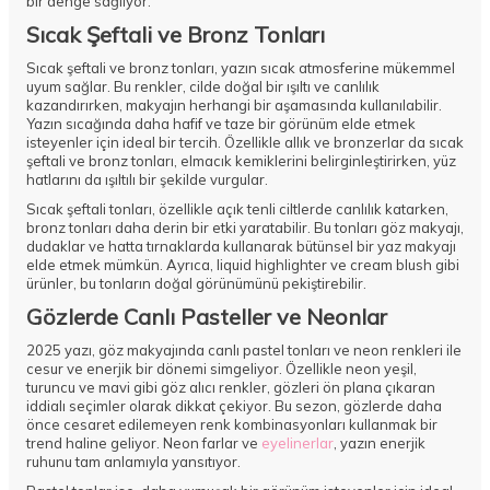
bir denge sağlıyor.
Sıcak Şeftali ve Bronz Tonları
Sıcak şeftali ve bronz tonları, yazın sıcak atmosferine mükemmel
uyum sağlar. Bu renkler, cilde doğal bir ışıltı ve canlılık
kazandırırken, makyajın herhangi bir aşamasında kullanılabilir.
Yazın sıcağında daha hafif ve taze bir görünüm elde etmek
isteyenler için ideal bir tercih. Özellikle allık ve bronzerlar da sıcak
şeftali ve bronz tonları, elmacık kemiklerini belirginleştirirken, yüz
hatlarını da ışıltılı bir şekilde vurgular.
Sıcak şeftali tonları, özellikle açık tenli ciltlerde canlılık katarken,
bronz tonları daha derin bir etki yaratabilir. Bu tonları göz makyajı,
dudaklar ve hatta tırnaklarda kullanarak bütünsel bir yaz makyajı
elde etmek mümkün. Ayrıca, liquid highlighter ve cream blush gibi
ürünler, bu tonların doğal görünümünü pekiştirebilir.
Gözlerde Canlı Pasteller ve Neonlar
2025 yazı, göz makyajında canlı pastel tonları ve neon renkleri ile
cesur ve enerjik bir dönemi simgeliyor. Özellikle neon yeşil,
turuncu ve mavi gibi göz alıcı renkler, gözleri ön plana çıkaran
iddialı seçimler olarak dikkat çekiyor. Bu sezon, gözlerde daha
önce cesaret edilemeyen renk kombinasyonları kullanmak bir
trend haline geliyor. Neon farlar ve
eyelinerlar
, yazın enerjik
ruhunu tam anlamıyla yansıtıyor.