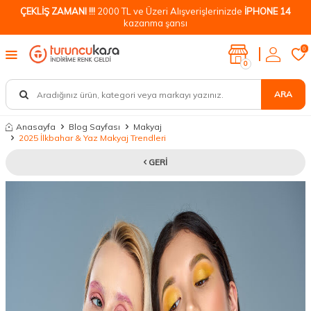
ÇEKLİŞ ZAMANI !!!
2000 TL ve Üzeri Alışverişlerinizde
İPHONE 14
kazanma şansı
0
0
ARA
Anasayfa
Blog Sayfası
Makyaj
2025 İlkbahar & Yaz Makyaj Trendleri
GERI