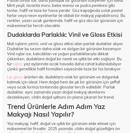
Pastel tonlar ise, daha yumuşak bir görünüm isteyenler için ideal.
Mint yeşili, lavanta moru, bebe mavisi ve pudra pembesi gibi
tonlar, hafif ve taze bir hava yaratır. Göz kapağında soluk pastel
farlar veya neon eyelinerlar ile iddialı bir makyaj yapabilirsiniz. Bu
renkler, yazın sıcak günlerinde, hafif ve göz alıcı bir görünüm için
mükemmel bir tercih olacaktır.
Dudaklarda Parlaklık: Vinil ve Gloss Etkisi
Mat rujların yerini, vinil ve gloss etkisi alan parlak dudaklar alıyor.
Dudaklar bu sezon daha ıslak ve dolgun bir görünüm kazanıyor.
Vinil rujlar ise, kalıcılıkları ve yoğun parlaklıklarıyla dikkat
çekerken, dudaklara doğal bir nemli ve ışıltılı bir etki sağlıyor. Bu
tür
rujlar
, yaz aylarında sıcak havada daha rahat kullanılabiliyor
çünkü genellikle hafif formülleri sayesinde taze bir his bırakıyor.
Lip gloss
ürünleri de, dudaklara ıslak bir görünüm ve dolgunluk
katmak için ideal. Hem doğal hem de şık bir görünüm için şeffaf
veya sıcak kırmızı tonlarında glosslar tercih edilebilir. Parlak
dudaklar, aynı zamanda yazın doğal makyaj akımlarını
destekleyen, cildin doğal ışıltısını ön plana çıkaran bir trend.
Trend Ürünlerle Adım Adım Yaz
Makyajı Nasıl Yapılır?
Yaz makyajı, hafif, doğal ve ışıltılı bir görünüm elde etmek için
mükemmel bir fırsattır. 2025 yazında, cildin doğal güzelliğini ön