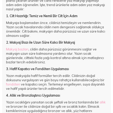
plana çıkaran ürünler ve canlı renklerle yaz makyajı yapmayı
adım adım öğrenelim. İşte, trend ürünlerle adım adım yaz makyajı
nasıl yapılır:
1. Cilt Hazırlığı: Temiz ve Nemli Bir Cilt İçin Adım
Makyaja başlamadan önce, cildinizi temizleyin ve nemlendirin.
Yazın sıcak havalarında cildin nem dengesini sağlamak oldukça
önemlidir. Cilt bakımı, makyajın daha pürüzsüz ve uzun süre kalıcı
olmasını sağlar.
2. Makyaj Bazı ile Uzun Süre Kalıcı Bir Makyaj
Makyaj bazları
, cildin daha pürüzsüz görünmesini sağlar ve
makyajın uzun süre kalmasına yardımcı olur. Yazın sıcak
günlerinde, ciltteki fazla yağı kontrol altına almak için matlaştırıcı
bazlar tercih edebilirsiniz.
3. Hafif Kapatıcı ve Fondöten Uygulaması
Yazın makyajda hafif formüller tercih edilir. Cildinizin doğal
dokusunu vurgulayan ve gün boyu rahatça kullanabileceğiniz bir
fondöten
ve kapatıcı seçin. Terlemeyi engelleyen, suya dayanıklı
ve hafif yapılı ürünler tercih edilmelidir.
4. Allık ve Bronzlaştırıcı Uygulaması
Yazın sıcaklığını yansıtan sıcak şeftali ve bronz tonlarında bir
allık
ve bronzer ile cildinize doğal bir ışıltı ve sıcaklık katın. Elmacık
kemiklerinize uyguladığınız bronzer ve allık, yüz hatlarını