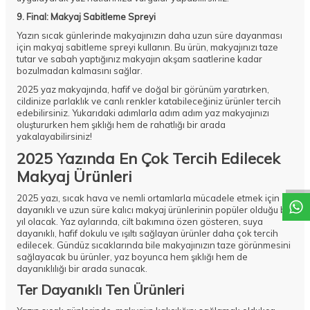
9. Final: Makyaj Sabitleme Spreyi
Yazın sıcak günlerinde makyajınızın daha uzun süre dayanması
için makyaj sabitleme spreyi kullanın. Bu ürün, makyajınızı taze
tutar ve sabah yaptığınız makyajın akşam saatlerine kadar
bozulmadan kalmasını sağlar.
2025 yaz makyajında, hafif ve doğal bir görünüm yaratırken,
cildinize parlaklık ve canlı renkler katabileceğiniz ürünler tercih
edebilirsiniz. Yukarıdaki adımlarla adım adım yaz makyajınızı
oluştururken hem şıklığı hem de rahatlığı bir arada
yakalayabilirsiniz!
DESTEK
2025 Yazında En Çok Tercih Edilecek
Makyaj Ürünleri
2025 yazı, sıcak hava ve nemli ortamlarla mücadele etmek için
dayanıklı ve uzun süre kalıcı makyaj ürünlerinin popüler olduğu bir
yıl olacak. Yaz aylarında, cilt bakımına özen gösteren, suya
dayanıklı, hafif dokulu ve ışıltı sağlayan ürünler daha çok tercih
edilecek. Gündüz sıcaklarında bile makyajınızın taze görünmesini
sağlayacak bu ürünler, yaz boyunca hem şıklığı hem de
dayanıklılığı bir arada sunacak.
Ter Dayanıklı Ten Ürünleri