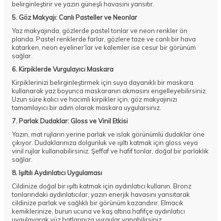
belirginleştirir ve yazın güneşli havasını yansıtır.
5. Göz Makyajı: Canlı Pasteller ve Neonlar
Yaz makyajında, gözlerde pastel tonlar ve neon renkler ön
planda. Pastel renklerde farlar, gözlere taze ve canlı bir hava
katarken, neon eyeliner’lar ve kalemler ise cesur bir görünüm
sağlar.
6. Kirpiklerde Vurgulayıcı Maskara
Kirpiklerinizi belirginleştirmek için suya dayanıklı bir maskara
kullanarak yaz boyunca maskaranın akmasını engelleyebilirsiniz.
Uzun süre kalıcı ve hacimli kirpikler için, göz makyajınızı
tamamlayıcı bir adım olarak maskara uygularsınız.
7. Parlak Dudaklar: Gloss ve Vinil Etkisi
Yazın, mat rujların yerine parlak ve ıslak görünümlü dudaklar öne
çıkıyor. Dudaklarınıza dolgunluk ve ışıltı katmak için gloss veya
vinil rujlar kullanabilirsiniz. Şeffaf ve hafif tonlar, doğal bir parlaklık
sağlar.
8. Işıltılı Aydınlatıcı Uygulaması
Cildinize doğal bir ışıltı katmak için aydınlatıcı kullanın. Bronz
tonlarındaki aydınlatıcılar, yazın enerjik havasını yansıtarak
cildinize parlak ve sağlıklı bir görünüm kazandırır. Elmacık
kemiklerinize, burun ucuna ve kaş altına hafifçe aydınlatıcı
uygulayarak yüz hatlarınıza vurgular yapabilirsiniz.