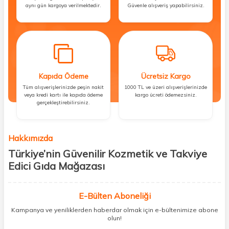
aynı gün kargoya verilmektedir.
Güvenle alışveriş yapabilirsiniz.
Kapıda Ödeme
Ücretsiz Kargo
Tüm alışverişlerinizde peşin nakit
1000 TL ve üzeri alışverişlerinizde
veya kredi kartı ile kapıda ödeme
kargo ücreti ödemezsiniz.
gerçekleştirebilirsiniz.
Hakkımızda
Türkiye’nin Güvenilir Kozmetik ve Takviye
Edici Gıda Mağazası
Güzellik, sağlık ve iyi hissetmek herkesin hakkı! Biz de bu vizyonla, hem
kişisel bakım hem de takviye edici gıda ürünlerini sizlerle
E-Bülten Aboneliği
buluşturuyoruz. Artık mağaza mağaza dolaşmanıza gerek yok;
Kampanya ve yeniliklerden haberdar olmak için e-bültenimize abone
ihtiyacınız olan her şeyi tek bir çatı altında topluyor ve kapınıza kadar
olun!
güvenle ulaştırıyoruz.