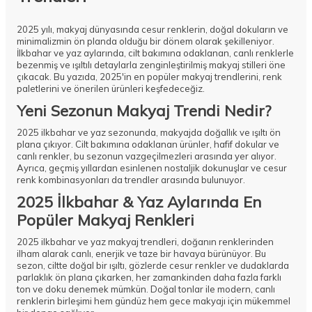
2025 yılı, makyaj dünyasında cesur renklerin, doğal dokuların ve
minimalizmin ön planda olduğu bir dönem olarak şekilleniyor.
İlkbahar ve yaz aylarında, cilt bakımına odaklanan, canlı renklerle
bezenmiş ve ışıltılı detaylarla zenginleştirilmiş makyaj stilleri öne
çıkacak. Bu yazıda, 2025'in en popüler makyaj trendlerini, renk
paletlerini ve önerilen ürünleri keşfedeceğiz.
Yeni Sezonun Makyaj Trendi Nedir?
2025 ilkbahar ve yaz sezonunda, makyajda doğallık ve ışıltı ön
plana çıkıyor. Cilt bakımına odaklanan ürünler, hafif dokular ve
canlı renkler, bu sezonun vazgeçilmezleri arasında yer alıyor.
Ayrıca, geçmiş yıllardan esinlenen nostaljik dokunuşlar ve cesur
renk kombinasyonları da trendler arasında bulunuyor.
2025 İlkbahar & Yaz Aylarında En
Popüler Makyaj Renkleri
2025 ilkbahar ve yaz makyaj trendleri, doğanın renklerinden
ilham alarak canlı, enerjik ve taze bir havaya bürünüyor. Bu
sezon, ciltte doğal bir ışıltı, gözlerde cesur renkler ve dudaklarda
parlaklık ön plana çıkarken, her zamankinden daha fazla farklı
ton ve doku denemek mümkün. Doğal tonlar ile modern, canlı
renklerin birleşimi hem gündüz hem gece makyajı için mükemmel