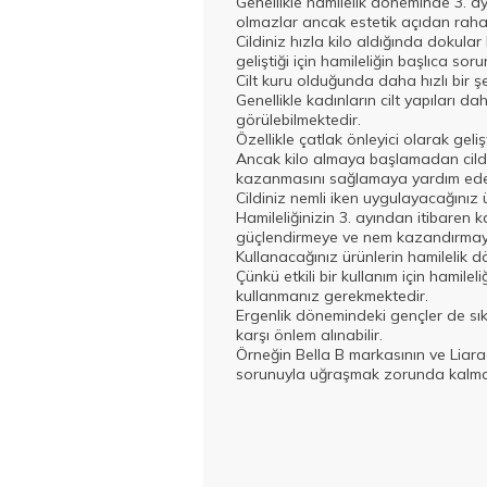
Genellikle hamilelik döneminde 3. a
olmazlar ancak estetik açıdan rahats
Cildiniz hızla kilo aldığında dokular
geliştiği için hamileliğin başlıca sor
Cilt kuru olduğunda daha hızlı bir 
Genellikle kadınların cilt yapıları
görülebilmektedir.
Özellikle çatlak önleyici olarak geli
Ancak kilo almaya başlamadan cildin
kazanmasını sağlamaya yardım eder
Cildiniz nemli iken uygulayacağınız
Hamileliğinizin 3. ayından itibaren k
güçlendirmeye ve nem kazandırmaya 
Kullanacağınız ürünlerin hamilelik
Çünkü etkili bir kullanım için hamil
kullanmanız gerekmektedir.
Ergenlik dönemindeki gençler de sık 
karşı önlem alınabilir.
Örneğin Bella B markasının ve Liarac
sorunuyla uğraşmak zorunda kalma