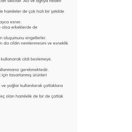
n sıkıcıdır. Acı ve ağrıya neden
e hamileler de çok hızlı bir şekilde
layca esner.
e olsa erkeklerde de
rın oluşumunu engellerler.
ı da cildin nemlenmesini ve esneklik
i kullanarak cildi beslemeye,
ullanmanız gerekmektedir.
 için tasarlanmış ürünleri
 ve yağlar kullanılarak çatlaklara
eç olan hamilelik de bir de çatlak