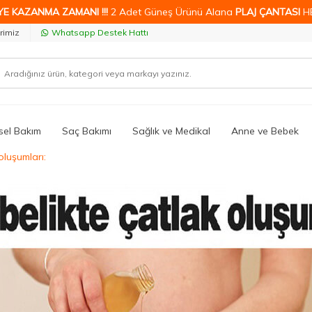
YE KAZANMA ZAMANI !!!
2 Adet Güneş Ürünü Alana
PLAJ ÇANTASI
H
rimiz
Whatsapp Destek Hattı
isel Bakım
Saç Bakımı
Sağlık ve Medikal
Anne ve Bebek
oluşumları: