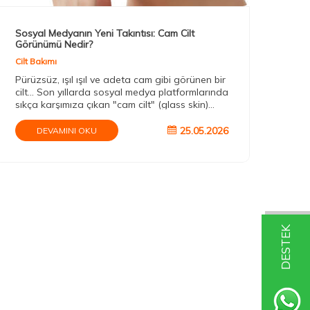
Sosyal Medyanın Yeni Takıntısı: Cam Cilt
Uzm
Görünümü Nedir?
Cilt
Cilt Bakımı
Uzm
Pürüzsüz, ışıl ışıl ve adeta cam gibi görünen bir
ve 
cilt... Son yıllarda sosyal medya platformlarında
krit
sıkça karşımıza çıkan "cam cilt" (glass skin)
olac
trendi, milyonlarca kişinin güzellik rutinini
değiştirdi. Peki gerçekten herkes cam cilt
25.05.2026
DEVAMINI OKU
görünümüne ulaşabilir mi, yoksa bu akım dijital
filtrelerin ve pazarlama stratejilerinin yarattığı
yeni bir güzellik efsanesi mi?
DESTEK