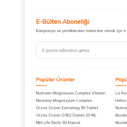
E-Bülten Aboneliği
Kampanya ve yeniliklerden haberdar olmak için e
Popüler Ürünler
Popü
Nutraxin Magnesium Complex Vitamin
La Ro
Newday Magnezyum Complex
Helio
Orzax Ocean Extramag 90 Tablet
Nutra
Orzax Ocean D3K2 Damla 20 ML
Biode
Nbt Life Berliv 60 Kapsül
Muste