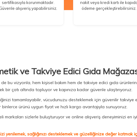
sertifikasıyla korunmaktadır.
nakit veya kredi kartı ile kapıd
Güvenle alışveriş yapabilirsiniz.
ödeme gerçekleştirebilirsiniz.
metik ve Takviye Edici Gıda Mağazas
Biz de bu vizyonla, hem kişisel bakım hem de takviye edici gıda ürünler
ek bir çatı altında topluyor ve kapınıza kadar güvenle ulaştırıyoruz.
iğinizi tamamlayabilir, vücudunuzu desteklemek için güvenilir takviye e
binlerce ürünü uygun fiyat ve hızlı kargo avantajıyla sunuyoruz.
 markaları sizlerle buluşturuyor ve online alışveriş deneyiminizi en iyi 
izi yenilemek, sağlığınızı desteklemek ve güzelliğinize değer katmak için