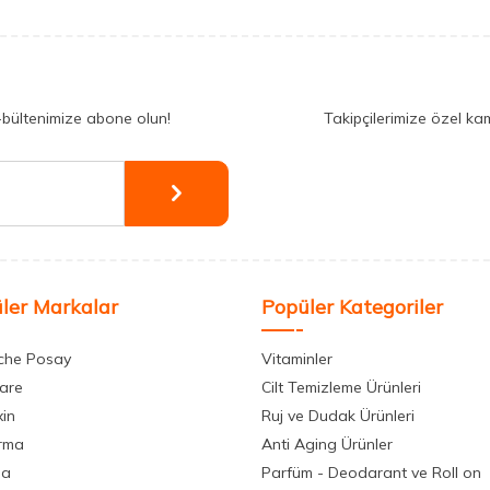
-bültenimize abone olun!
Takipçilerimize özel ka
ler Markalar
Popüler Kategoriler
che Posay
Vitaminler
care
Cilt Temizleme Ürünleri
xin
Ruj ve Dudak Ürünleri
rma
Anti Aging Ürünler
la
Parfüm - Deodarant ve Roll on