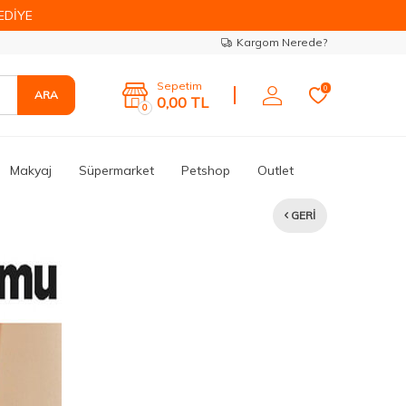
EDİYE
Kargom Nerede?
Sepetim
0
ARA
0,00
TL
0
Makyaj
Süpermarket
Petshop
Outlet
GERI