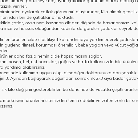
ydan itibaren görülmeye başlayan çatlaklar görünüm olarak oldukça ca
ızlık verirler.
 birbirinden ayrılarak çatlak görünümü oluştururlar, Kilo almak genellikl
unlarından biri de çatlaklar olmaktadır.
şekilde çatlar, oysa nem kazanan cilt gerildiğinde de hasarlanmaz, ko
 daha ince ve hassas olduğundan kadınlarda görülen çatlaklar seyrek d
ştirilen ürünler, cilde elastikiyet kazandırmaya yardım ederek çatlakla
 güçlendirilmesi, korunması önemlidir, bebe yağları veya vücut yağlar
ler.
 ürünler daha fazla nemin cilde hapsolmasını sağlar.
arın, basen, bel, üst bacaklar, göğüs ve hatta kollarınızda bile ürünler
yardımcı olabilirsiniz.
 döneminde kullanıma uygun olup, olmadığını doktorunuza danışarak k
eliğin 3. Ayından başlayarak doğumdan sonraki ilk 2-3 aya kadar çatlak
sık kilo değişimi gösterebilirler, bu dönemde de vücutta çeşitli ürünler
 markasının ürünlerini sitemizden temin edebilir ve zaten zorlu bir sür
zsınız.