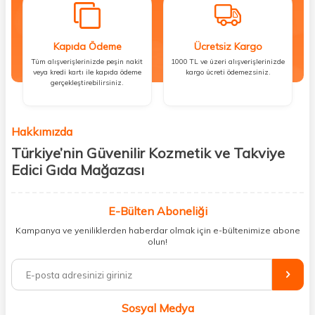
Kapıda Ödeme
Ücretsiz Kargo
Tüm alışverişlerinizde peşin nakit
1000 TL ve üzeri alışverişlerinizde
veya kredi kartı ile kapıda ödeme
kargo ücreti ödemezsiniz.
gerçekleştirebilirsiniz.
Hakkımızda
Türkiye’nin Güvenilir Kozmetik ve Takviye
Edici Gıda Mağazası
Güzellik, sağlık ve iyi hissetmek herkesin hakkı! Biz de bu vizyonla, hem
kişisel bakım hem de takviye edici gıda ürünlerini sizlerle
E-Bülten Aboneliği
buluşturuyoruz. Artık mağaza mağaza dolaşmanıza gerek yok;
Kampanya ve yeniliklerden haberdar olmak için e-bültenimize abone
ihtiyacınız olan her şeyi tek bir çatı altında topluyor ve kapınıza kadar
olun!
güvenle ulaştırıyoruz.
%100 orijinal kozmetik ve sağlık ürünleriyle güzelliğinizi tamamlayabilir,
vücudunuzu desteklemek için güvenilir takviye edici gıdalara
ulaşabilirsiniz. Cilt bakımından saç bakımına, makyajdan vitamin ve
Sosyal Medya
minerallere kadar binlerce ürünü uygun fiyat ve hızlı kargo avantajıyla