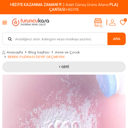
HEDİYE KAZANMA ZAMANI !!!
2 Adet Güneş Ürünü Alana
PLAJ
ÇANTASI
HEDİYE
0
0
ARA
Anasayfa
Blog Sayfası
Anne ve Çocuk
BEBEK PUDRASI DEYİP GEÇMEYİN!
GERI