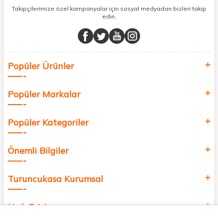
sunuyoruz.
Takipçilerimize özel kampanyalar için sosyal medyadan bizleri takip
edin.
Müşteri memnuniyetini ön planda tutarak, en kaliteli markaları sizlerle
buluşturuyor ve online alışveriş deneyiminizi en iyi hale getiriyoruz.
Sağlık, güzellik ve iyi yaşam için aradığınız her şey burada!
Siz de kendinizi yenilemek, sağlığınızı desteklemek ve güzelliğinize
Popüler Ürünler
değer katmak için bize katılın!
Popüler Markalar
Popüler Kategoriler
Önemli Bilgiler
Turuncukasa Kurumsal
Hızlı Erişim