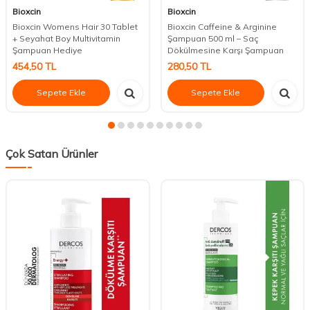
Bioxcin
Bioxcin
Bioxcin Womens Hair 30 Tablet
Bioxcin Caffeine & Arginine
+ Seyahat Boy Multivitamin
Şampuan 500 ml – Saç
Şampuan Hediye
Dökülmesine Karşı Şampuan
454,50
TL
280,50
TL
Sepete Ekle
Sepete Ekle
Çok Satan Ürünler