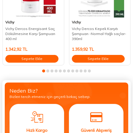
Vichy
Vichy
Vichy Dercos Energisant Saç
Vichy Dercos Kepek Karşıtı
Dökülmesine Karşı Şampuan
Şampuan -Normal-Yağlı saçlar-
400 ml
390ml
1.342,92
TL
1.359,92
TL
Sepete Ekle
Sepete Ekle
Neden Biz?
Bizleri tercih etmeniz için geçerli birkaç sebep.
Hızlı Kargo
Güvenli Alışveriş