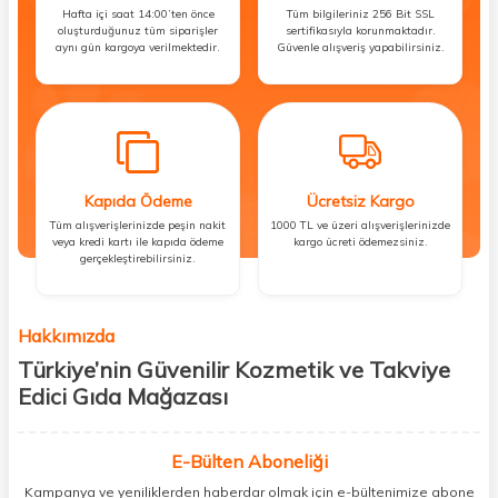
Hafta içi saat 14:00’ten önce
Tüm bilgileriniz 256 Bit SSL
oluşturduğunuz tüm siparişler
sertifikasıyla korunmaktadır.
aynı gün kargoya verilmektedir.
Güvenle alışveriş yapabilirsiniz.
Kapıda Ödeme
Ücretsiz Kargo
Tüm alışverişlerinizde peşin nakit
1000 TL ve üzeri alışverişlerinizde
veya kredi kartı ile kapıda ödeme
kargo ücreti ödemezsiniz.
gerçekleştirebilirsiniz.
Hakkımızda
Türkiye’nin Güvenilir Kozmetik ve Takviye
Edici Gıda Mağazası
Güzellik, sağlık ve iyi hissetmek herkesin hakkı! Biz de bu vizyonla, hem
kişisel bakım hem de takviye edici gıda ürünlerini sizlerle
E-Bülten Aboneliği
buluşturuyoruz. Artık mağaza mağaza dolaşmanıza gerek yok;
Kampanya ve yeniliklerden haberdar olmak için e-bültenimize abone