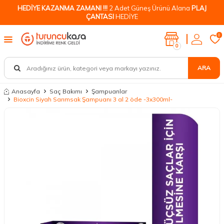
HEDİYE KAZANMA ZAMANI !!!
2 Adet Güneş Ürünü Alana
PLAJ
ÇANTASI
HEDİYE
0
0
ARA
Anasayfa
Saç Bakımı
Şampuanlar
Bioxcin Siyah Sarımsak Şampuanı 3 al 2 öde -3x300ml-