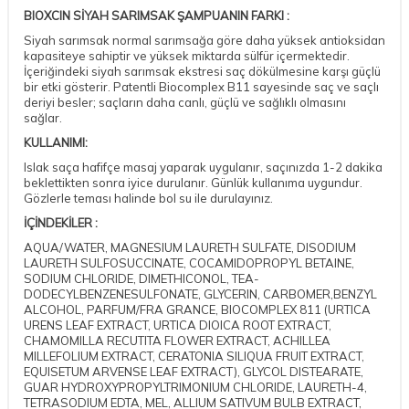
BIOXCIN SİYAH SARIMSAK ŞAMPUANIN FARKI :
Siyah sarımsak normal sarımsağa göre daha yüksek antioksidan
kapasiteye sahiptir ve yüksek miktarda sülfür içermektedir.
İçeriğindeki siyah sarımsak ekstresi saç dökülmesine karşı güçlü
bir etki gösterir. Patentli Biocomplex B11 sayesinde saç ve saçlı
deriyi besler; saçların daha canlı, güçlü ve sağlıklı olmasını
sağlar.
KULLANIMI:
Islak saça hafifçe masaj yaparak uygulanır, saçınızda 1-2 dakika
beklettikten sonra iyice durulanır. Günlük kullanıma uygundur.
Gözlerle teması halinde bol su ile durulayınız.
İÇİNDEKİLER :
AQUA/WATER, MAGNESIUM LAURETH SULFATE, DISODIUM
LAURETH SULFOSUCCINATE, COCAMIDOPROPYL BETAINE,
SODIUM CHLORIDE, DIMETHICONOL, TEA-
DODECYLBENZENESULFONATE, GLYCERIN, CARBOMER,BENZYL
ALCOHOL, PARFUM/FRA GRANCE, BIOCOMPLEX 811 (URTICA
URENS LEAF EXTRACT, URTICA DIOICA ROOT EXTRACT,
CHAMOMILLA RECUTITA FLOWER EXTRACT, ACHILLEA
MILLEFOLIUM EXTRACT, CERATONIA SILIQUA FRUIT EXTRACT,
EQUISETUM ARVENSE LEAF EXTRACT), GLYCOL DISTEARATE,
GUAR HYDROXYPROPYLTRIMONIUM CHLORIDE, LAURETH-4,
TETRASODIUM EDTA, MEL, ALLIUM SATIVUM BULB EXTRACT,