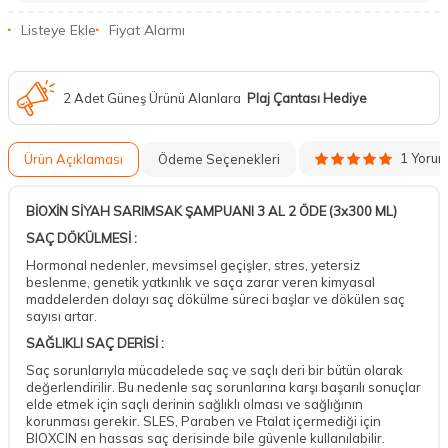
Listeye Ekle
Fiyat Alarmı
2 Adet Güneş Ürünü Alanlara
Plaj Çantası Hediye
1 Yoru
Ürün Açıklaması
Ödeme Seçenekleri
BİOXİN SİYAH SARIMSAK ŞAMPUANI 3 AL 2 ÖDE (3x300 ML)
SAÇ DÖKÜLMESİ :
Hormonal nedenler, mevsimsel geçişler, stres, yetersiz
beslenme, genetik yatkınlık ve saça zarar veren kimyasal
maddelerden dolayı saç dökülme süreci başlar ve dökülen saç
sayısı artar.
SAĞLIKLI SAÇ DERİSİ :
Saç sorunlarıyla mücadelede saç ve saçlı deri bir bütün olarak
değerlendirilir. Bu nedenle saç sorunlarına karşı başarılı sonuçlar
elde etmek için saçlı derinin sağlıklı olması ve sağlığının
korunması gerekir. SLES, Paraben ve Ftalat içermediği için
BIOXCIN en hassas saç derisinde bile güvenle kullanılabilir.