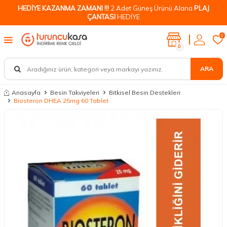
HEDİYE KAZANMA ZAMANI !!!
2 Adet Güneş Ürünü Alana
PLAJ
ÇANTASI
HEDİYE
0
0
ARA
Anasayfa
Besin Takviyeleri
Bitkisel Besin Destekleri
Biosteron DHEA 25mg 60 Tablet