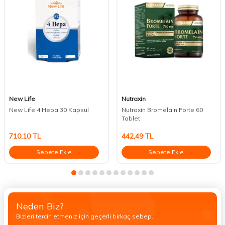
New Life
Nutraxin
New Life 4 Hepa 30 Kapsül
Nutraxin Bromelain Forte 60
Tablet
710,10
TL
442,49
TL
Sepete Ekle
Sepete Ekle
Neden Biz?
Bizleri tercih etmeniz için geçerli birkaç sebep.