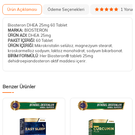
1 Yoru
Ürün Açıklaması
Ödeme Seçenekleri
Biosteron DHEA 25mg 60 Tablet
MARKA:
BİOSTERON
ÜRÜN ADI:
DHEA 25mg
PAKET İÇERİĞİ:
60 Tablet
ÜRÜN İÇERİĞİ:
Mikrokristalin selüloz, magnezyum stearat,
kroskarmelloz sodyum, laktoz monohidrat, sodyum bikarbonat.
BİRİM FORMÜLÜ
: Her Biosteron® tableti 25mg
dehidroepiandosteron aktif maddesi içerir.
Benzer Ürünler