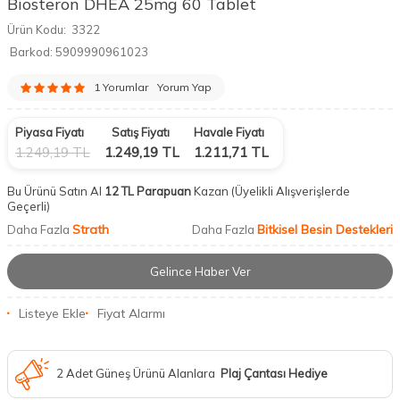
Biosteron DHEA 25mg 60 Tablet
Ürün Kodu:
3322
Barkod:
5909990961023
1 Yorumlar
Yorum Yap
Piyasa Fiyatı
Satış Fiyatı
Havale Fiyatı
1.249,19
TL
1.249,19
TL
1.211,71
TL
Bu Ürünü Satın Al
12 TL Parapuan
Kazan
(Üyelikli Alışverişlerde
Geçerli)
Strath
Bitkisel Besin Destekleri
Daha Fazla
Daha Fazla
Gelince Haber Ver
Listeye Ekle
Fiyat Alarmı
2 Adet Güneş Ürünü Alanlara
Plaj Çantası Hediye