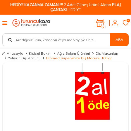
HEDİYE KAZANMA ZAMANI !!!
2 Adet Güneş Ürünü Alana
PLAJ
ÇANTASI
HEDİYE
0
0
ARA
Anasayfa
Kişisel Bakım
Ağız Bakım Ürünleri
Diş Macunları
Yetişkin Diş Macunu
Biomed Superwhite Diş Macunu 100 gr