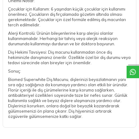
Önemli Notlar:
Çocuklar için Kullanım: 6 yaşından küçük çocuklar için kullanımı
önerilmez. Çocukların diş fırçalamada gözetim altında olması
gerekmektedir. Çocuklar için özel formüle edilmiş diş macunları
tercih edilmelidir.
Alerji Kontrolü: Ürünün bileşenlerine karşı alerjisi olanlar
kullanmamalıdır. Herhangi bir tahriş veya alerjik reaksiyon
durumunda kullanmayı durdurun ve bir doktora başvurun.
DESTEK
Diş Hekimi Tavsiyesi: Diş macunu kullanmadan önce diş
hekiminizle danışmanız önerilir. Özellikle özel bir diş durumu veya
tedavi sürecinde olan bireyler için önemlidir.
Sonuç:
Biomed Superwhite Diş Macunu, dişlerinizi beyazlatmanın yanı
sıra ağız sağlığınızı da korumaya yardımcı olan etkili bir üründür.
Florür içeriği ile diş çürümelerine karşı koruma sağlarken,
antibakteriyel özellikleri sayesinde taze bir nefes sunar. Günlük
kullanımla sağlıklı ve beyaz dişlere ulaşmanıza yardımcı olur.
Dişlerinizi korurken, onlara doğal bir beyazlık kazandırarak
gülümsemenizi ön plana çıkarır. Diş hijyeninizi artırarak
özgüvenle gülümsemenize katkı sağlar.