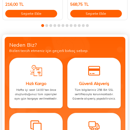
216,00
TL
568,75
TL
Sepete Ekle
Sepete Ekle
Neden Biz?
Bizleri tercih etmeniz için geçerli birkaç sebep.
Hızlı Kargo
Güvenli Alışveriş
Hafta içi saat 14:00’ten önce
Tüm bilgileriniz 256 Bit SSL
oluşturduğunuz tüm siparişler
sertifikasıyla korunmaktadır.
aynı gün kargoya verilmektedir.
Güvenle alışveriş yapabilirsiniz.