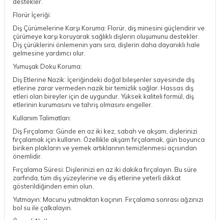
destekler.
Florür İçeriği:
Diş Çürümelerine Karşı Koruma: Florür, diş minesini güçlendirir ve
çürümeye karşı koruyarak sağlıklı dişlerin oluşumunu destekler.
Diş çürüklerini önlemenin yanı sıra, dişlerin daha dayanıklı hale
gelmesine yardımcı olur.
Yumuşak Doku Koruma:
Diş Etlerine Nazik: İçeriğindeki doğal bileşenler sayesinde diş
etlerine zarar vermeden nazik bir temizlik sağlar. Hassas diş
etleri olan bireyler için de uygundur. Yüksek kaliteli formül, diş
etlerinin kurumasını ve tahriş olmasını engeller.
Kullanım Talimatları:
Diş Fırçalama: Günde en az iki kez, sabah ve akşam, dişlerinizi
fırçalamak için kullanın. Özellikle akşam fırçalamak, gün boyunca
biriken plakların ve yemek artıklarının temizlenmesi açısından
önemlidir.
Fırçalama Süresi: Dişlerinizi en az iki dakika fırçalayın. Bu süre
zarfında, tüm diş yüzeylerine ve diş etlerine yeterli dikkat
gösterildiğinden emin olun.
Yutmayın: Macunu yutmaktan kaçının. Fırçalama sonrası ağzınızı
bol su ile çalkalayın.