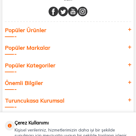
Müşteri memnuniyetini ön planda tutarak, en kaliteli markaları sizlerle
buluşturuyor ve online alışveriş deneyiminizi en iyi hale getiriyoruz.
Sağlık, güzellik ve iyi yaşam için aradığınız her şey burada!
Siz de kendinizi yenilemek, sağlığınızı desteklemek ve güzelliğinize
Popüler Ürünler
değer katmak için bize katılın!
Popüler Markalar
Popüler Kategoriler
Önemli Bilgiler
Turuncukasa Kurumsal
Hızlı Erişim
Çerez Kullanımı
Kişisel verileriniz, hizmetlerimizin daha iyi bir şekilde
Uygulamalarımız
sunulması için mevzuata uygun bir şekilde toplanıp işlenir.