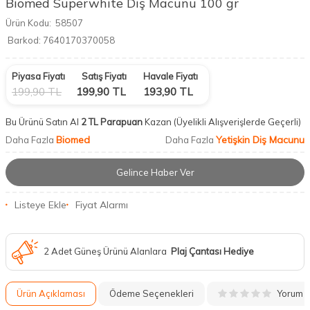
Biomed Superwhite Diş Macunu 100 gr
Ürün Kodu:
58507
Barkod:
7640170370058
Piyasa Fiyatı
Satış Fiyatı
Havale Fiyatı
199,90
TL
199,90
TL
193,90
TL
Bu Ürünü Satın Al
2 TL Parapuan
Kazan
(Üyelikli Alışverişlerde Geçerli)
Biomed
Yetişkin Diş Macunu
Daha Fazla
Daha Fazla
Gelince Haber Ver
Listeye Ekle
Fiyat Alarmı
2 Adet Güneş Ürünü Alanlara
Plaj Çantası Hediye
Yorum
Ürün Açıklaması
Ödeme Seçenekleri