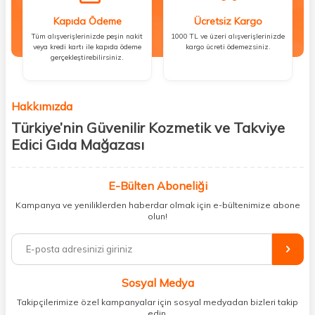
Kapıda Ödeme
Ücretsiz Kargo
Tüm alışverişlerinizde peşin nakit
1000 TL ve üzeri alışverişlerinizde
veya kredi kartı ile kapıda ödeme
kargo ücreti ödemezsiniz.
gerçekleştirebilirsiniz.
Hakkımızda
Türkiye’nin Güvenilir Kozmetik ve Takviye
Edici Gıda Mağazası
Güzellik, sağlık ve iyi hissetmek herkesin hakkı! Biz de bu vizyonla, hem
kişisel bakım hem de takviye edici gıda ürünlerini sizlerle
E-Bülten Aboneliği
buluşturuyoruz. Artık mağaza mağaza dolaşmanıza gerek yok;
Kampanya ve yeniliklerden haberdar olmak için e-bültenimize abone
ihtiyacınız olan her şeyi tek bir çatı altında topluyor ve kapınıza kadar
olun!
güvenle ulaştırıyoruz.
%100 orijinal kozmetik ve sağlık ürünleriyle güzelliğinizi tamamlayabilir,
vücudunuzu desteklemek için güvenilir takviye edici gıdalara
ulaşabilirsiniz. Cilt bakımından saç bakımına, makyajdan vitamin ve
Sosyal Medya
minerallere kadar binlerce ürünü uygun fiyat ve hızlı kargo avantajıyla
sunuyoruz.
Takipçilerimize özel kampanyalar için sosyal medyadan bizleri takip
edin.