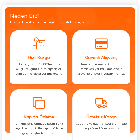
Neden Biz?
Bizleri tercih etmeniz için geçerli birkaç sebep.
Hızlı Kargo
Güvenli Alışveriş
Hafta içi saat 14:00’ten önce
Tüm bilgileriniz 256 Bit SSL
oluşturduğunuz tüm siparişler
sertifikasıyla korunmaktadır.
aynı gün kargoya verilmektedir.
Güvenle alışveriş yapabilirsiniz.
Kapıda Ödeme
Ücretsiz Kargo
Tüm alışverişlerinizde peşin nakit
1000 TL ve üzeri alışverişlerinizde
veya kredi kartı ile kapıda ödeme
kargo ücreti ödemezsiniz.
gerçekleştirebilirsiniz.