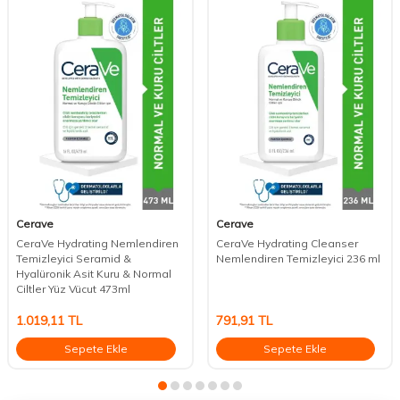
Cerave
Cerave
CeraVe Hydrating Nemlendiren
CeraVe Hydrating Cleanser
Temizleyici Seramid &
Nemlendiren Temizleyici 236 ml
Hyalüronik Asit Kuru & Normal
Ciltler Yüz Vücut 473ml
1.019,11
TL
791,91
TL
Sepete Ekle
Sepete Ekle