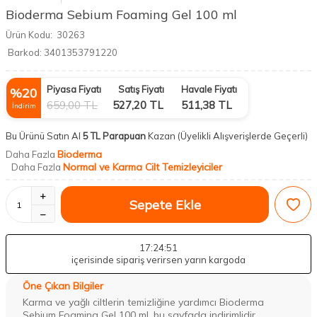
Bioderma Sebium Foaming Gel 100 ml
Ürün Kodu:
30263
Barkod:
3401353791220
Piyasa Fiyatı
Satış Fiyatı
Havale Fiyatı
%
20
659,00
TL
527,20
TL
511,38
TL
İndirim
Bu Ürünü Satın Al
5 TL Parapuan
Kazan
(Üyelikli Alışverişlerde Geçerli)
Bioderma
Daha Fazla
Normal ve Karma Cilt Temizleyiciler
Daha Fazla
Sepete Ekle
17
:24
:50
içerisinde sipariş verirsen yarın kargoda
Öne Çıkan Bilgiler
Karma ve yağlı ciltlerin temizliğine yardımcı Bioderma
Sebium Foaming Gel 100 ml, bu sayfada indirimlidir.