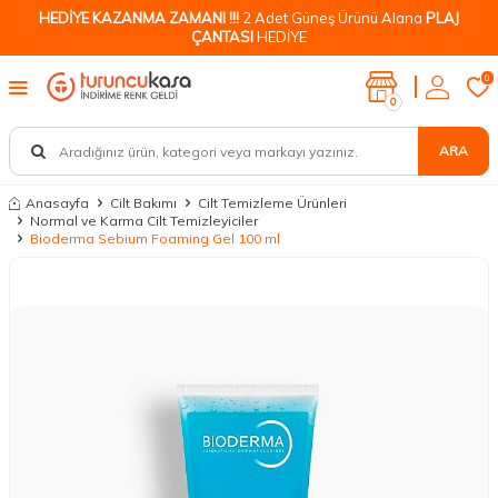
HEDİYE KAZANMA ZAMANI !!!
2 Adet Güneş Ürünü Alana
PLAJ
ÇANTASI
HEDİYE
0
0
ARA
Anasayfa
Cilt Bakımı
Cilt Temizleme Ürünleri
Normal ve Karma Cilt Temizleyiciler
Bioderma Sebium Foaming Gel 100 ml