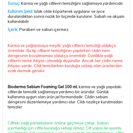
Sonuç:
Karma ve
yağlı ciltler
in temizliğini sağlamaya yardımcıdır.
Kullanım Şekli:
Islak cilde köpürterek uygulanır ve iyice
durulandıktan sonra nazik bir biçimde kurulanır. Sabah ve akşam
kullanılabilir.
İçerik:
Paraben ve sabun içermez.
Karma ve yağlanmaya meyilli, yağlı ciltlerin temizliği oldukça
önemlidir. Bu tip ciltlerin temizliğinin yapılırken cildin nem
dengesinin bozulmaması oldukça önemlidir. Özellikle yağlı
ciltlerin neme ihtiyacı olmadığı düşünülür. Ancak her cildin neme
ihtiyacı vardır. Cildi temizlerken kuruluğa sebep olan ürünlerden
uzak durmak gerekir.
Bioderma Sebium Foaming Gel 100 ml,
karma ve yağlı yapıdaki
ciltlerde temizlik sağlamaya yardımcı bir üründür. Günlük
kullanıma uygun olan ürün jel formundadır. Cildin sebum
dengesini düzenlemeye yardımcı olur. Cildi nazikçe kurutmadan
temizler.
Ciltteki yağlı parlamaların önüne geçmeye çalışır. Sabun
içermediği için ciltte kuruluğa sebep olmaz. Cilt yapısı ile uyumlu
özelliktedir. Cilt üzerindeki yağı, kiri ve makyajı arındırmaya, ciltte