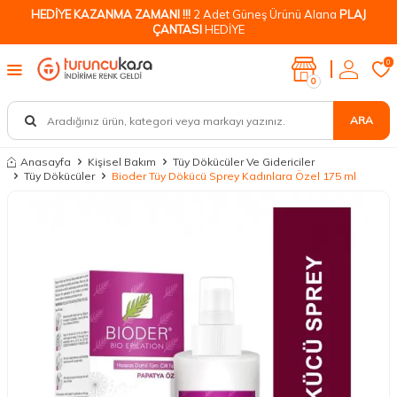
HEDİYE KAZANMA ZAMANI !!!
2 Adet Güneş Ürünü Alana
PLAJ
ÇANTASI
HEDİYE
0
0
ARA
Anasayfa
Kişisel Bakım
Tüy Dökücüler Ve Gidericiler
Tüy Dökücüler
Bioder Tüy Dökücü Sprey Kadınlara Özel 175 ml