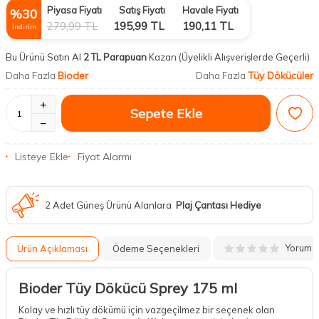
Piyasa Fiyatı
Satış Fiyatı
Havale Fiyatı
%
30
279,99
TL
195,99
TL
190,11
TL
İndirim
Bu Ürünü Satın Al
2 TL Parapuan
Kazan
(Üyelikli Alışverişlerde Geçerli)
Bioder
Tüy Dökücüler
Daha Fazla
Daha Fazla
Sepete Ekle
Listeye Ekle
Fiyat Alarmı
2 Adet Güneş Ürünü Alanlara
Plaj Çantası Hediye
Yorum
Ürün Açıklaması
Ödeme Seçenekleri
Bioder Tüy Dökücü Sprey 175 ml
Kolay ve hızlı tüy dökümü için vazgeçilmez bir seçenek olan