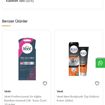
Kullanım Türü
Sprey
Benzer Ürünler
DESTEK
Veet
Veet
Veet Professional Sir Ağda
Veet Men Bodycurb Tüy Dökücü
Bantları Normal Cilt- Yüze Özel
Krem 100ml
20 Adet