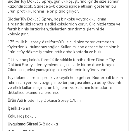
Bioder Tüy Dökücü Sprey, günlük koşuşturma içinde size zaman
kazandıracak. Sadece 5-8 dakika içinde etkisini gösteren bu
ürün, pratik kullanımı ile ön plana çıkıyor.
Bioder Tüy Dökücü Sprey, hoş bir koku yayarak kullanım
sırasında sizi rahatsız edici kokulardan korur. Cildinizde taze ve
ferah bir his bırakırken, tüylerden arındırma işlemini de
kolaylaştırır.
175 ml'lik bu sprey, özel formülü ile cildinize zarar vermeden
tüylerden kurtulmanızı sağlar. Kullanımı son derece basit olan bu
ürünle tüy dökme işlemleri artık daha konforlu ve hızlı.
Etkili ve hoş kokulu formülü ile sıklıkla tercih edilen Bioder Tüy
Dökücü Sprey'i deneyimlemek için siz de bir an önce tanışın.
Cildinizin ipeksi yumuşaklığını keşfetmenin keyfine varın!
Tüy dökme sürecini pratik ve keyifli hale getiren Bioder, cilt bakım
rutininizin yeni ve vazgeçilmez bir parçası olmaya aday. Güvenli
ve etkili kullanım için ürün bilgilerini ve kullanım talimatlarını
dikkatlice okumanızı öneririz.
Ürün Adı
Bioder Tüy Dökücü Sprey 175 ml
İçerik
175 ml
Koku
Hoş kokulu
Uygulama Süresi
5-8 dakika