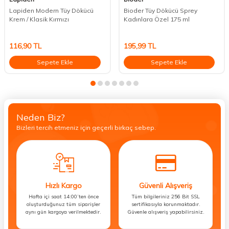
Lapiden Modern Tüy Dökücü
Bioder Tüy Dökücü Sprey
Krem / Klasik Kırmızı
Kadınlara Özel 175 ml
116,90
TL
195,99
TL
Sepete Ekle
Sepete Ekle
Neden Biz?
Bizleri tercih etmeniz için geçerli birkaç sebep.
Hızlı Kargo
Güvenli Alışveriş
Hafta içi saat 14:00’ten önce
Tüm bilgileriniz 256 Bit SSL
oluşturduğunuz tüm siparişler
sertifikasıyla korunmaktadır.
aynı gün kargoya verilmektedir.
Güvenle alışveriş yapabilirsiniz.