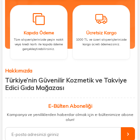
Kapıda Ödeme
Ücretsiz Kargo
Tüm alışverişlerinizde peşin nakit
1000 TL ve üzeri alışverişlerinizde
veya kredi kartı ile kapıda ödeme
kargo ücreti ödemezsiniz.
gerçekleştirebilirsiniz.
Hakkımızda
Türkiye’nin Güvenilir Kozmetik ve Takviye
Edici Gıda Mağazası
Güzellik, sağlık ve iyi hissetmek herkesin hakkı! Biz de bu vizyonla, hem
kişisel bakım hem de takviye edici gıda ürünlerini sizlerle
E-Bülten Aboneliği
buluşturuyoruz. Artık mağaza mağaza dolaşmanıza gerek yok;
Kampanya ve yeniliklerden haberdar olmak için e-bültenimize abone
ihtiyacınız olan her şeyi tek bir çatı altında topluyor ve kapınıza kadar
olun!
güvenle ulaştırıyoruz.
%100 orijinal kozmetik ve sağlık ürünleriyle güzelliğinizi tamamlayabilir,
vücudunuzu desteklemek için güvenilir takviye edici gıdalara