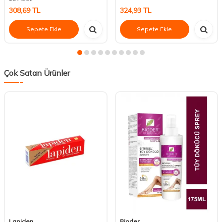
308,69
TL
324,93
TL
Sepete Ekle
Sepete Ekle
Çok Satan Ürünler
Lapiden
Bioder