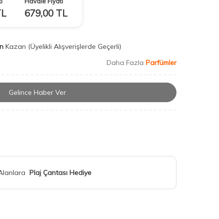
ı
Havale Fiyatı
L
679,00
TL
n
Kazan
(Üyelikli Alışverişlerde Geçerli)
Daha Fazla
Parfümler
Gelince Haber Ver
 Alanlara
Plaj Çantası Hediye