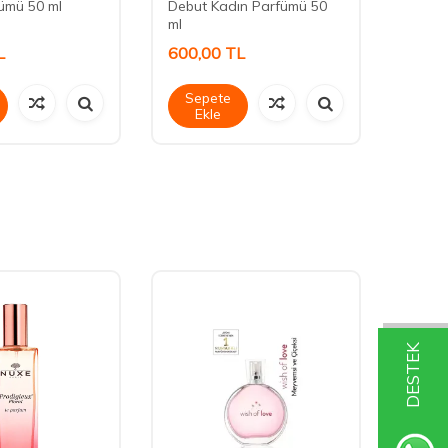
ümü 50 ml
Debut Kadın Parfümü 50
Kadın
ml
L
600,00
TL
600,
Sepete
Sep
Ekle
Ek
DESTEK