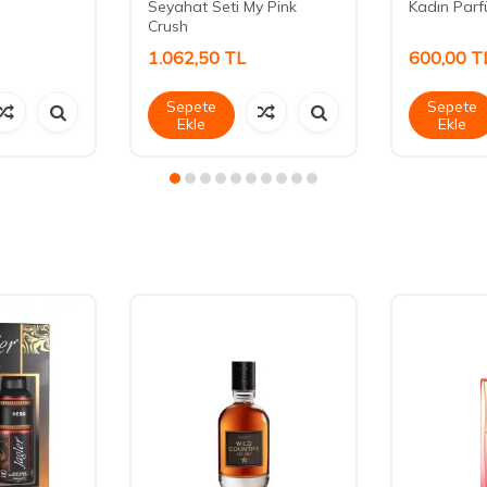
Seyahat Seti My Pink
Kadın Parf
Crush
1.062,50
TL
600,00
T
Sepete
Sepete
Ekle
Ekle