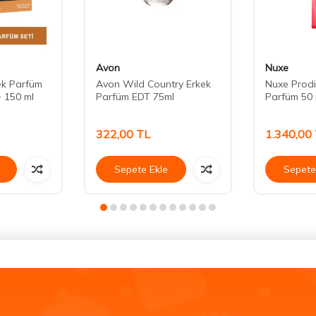
Avon
Nuxe
ek Parfüm
Avon Wild Country Erkek
Nuxe Prodi
+ 150 ml
Parfüm EDT 75ml
Parfüm 50 
322,00
TL
1.340,00
Sepete Ekle
Sepete