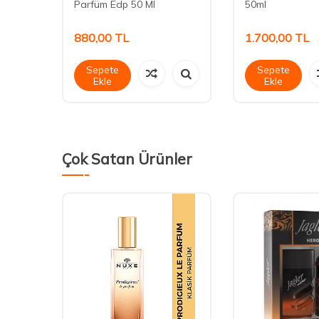
Parfüm Edp 50 Ml
50ml
880,00
TL
1.700,00
TL
Sepete
Sepete
Ekle
Ekle
Çok Satan Ürünler