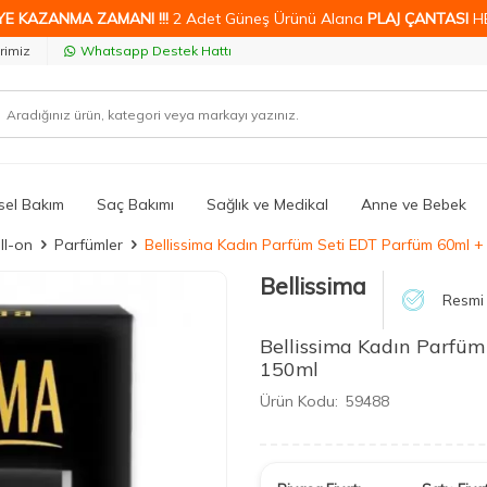
YE KAZANMA ZAMANI !!!
2 Adet Güneş Ürünü Alana
PLAJ ÇANTASI
H
rimiz
Whatsapp Destek Hattı
isel Bakım
Saç Bakımı
Sağlık ve Medikal
Anne ve Bebek
ll-on
Parfümler
Bellissima Kadın Parfüm Seti EDT Parfüm 60ml 
Bellissima
Resmi 
Bellissima Kadın Parfü
150ml
Ürün Kodu:
59488