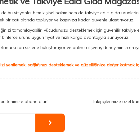
metik ve Takviye Edici Gıda Mağazas
Biz de bu vizyonla, hem kişisel bakım hem de takviye edici gıda ürünler
ek bir çatı altında topluyor ve kapınıza kadar güvenle ulaştırıyoruz.
iğinizi tamamlayabilir, vücudunuzu desteklemek için güvenilir takviye e
binlerce ürünü uygun fiyat ve hızlı kargo avantajıyla sunuyoruz.
 markaları sizlerle buluşturuyor ve online alışveriş deneyiminizi en iyi 
izi yenilemek, sağlığınızı desteklemek ve güzelliğinize değer katmak için
-bültenimize abone olun!
Takipçilerimize özel ka