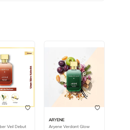
ARYENE
ARYE
er Veil Debut
Aryene Verdant Glow
Aryen