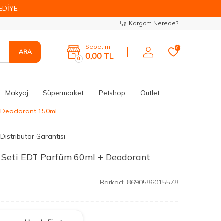
EDİYE
Kargom Nerede?
Sepetim
0
ARA
0,00
TL
0
Makyaj
Süpermarket
Petshop
Outlet
+ Deodorant 150ml
Distribütör Garantisi
m Seti EDT Parfüm 60ml + Deodorant
Barkod:
8690586015578