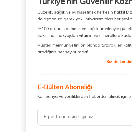
Türkiye’nin Güvenilir Koz
Güzellik, sağlık ve iyi hissetmek herkesin hakkı! 
dolaşmanıza gerek yok; ihtiyacınız olan her şeyi t
%100 orijinal kozmetik ve sağlık ürünleriyle güzell
bakımına, makyajdan vitamin ve minerallere kadar 
Müşteri memnuniyetini ön planda tutarak, en kaliteli
aradığınız her şey burada!
Siz de kendin
E-Bülten Aboneliği
Kampanya ve yeniliklerden haberdar olmak için e