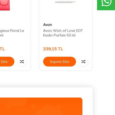
Avon
Avon
gieux Floral Le
Avon Wish of Love EDT
Avon 
ml
Kadın Parfüm 50 ml
Parfü
TL
339,15
TL
270,
 Ekle
Sepete Ekle
Se