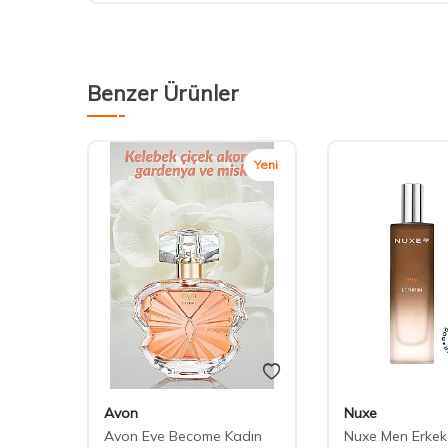
Benzer Ürünler
Yeni
Avon
Nuxe
Debut
Avon Eve Become Kadın
Nuxe Men Erkek