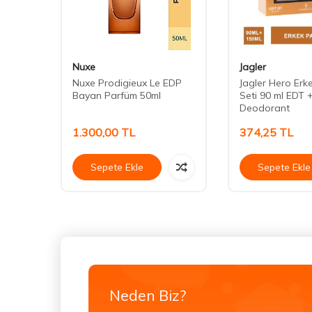
Nuxe
Jagler
ody
Nuxe Prodigieux Le EDP
Jagler Hero Erk
reyi
Bayan Parfüm 50ml
Seti 90 ml EDT 
Deodorant
1.300,00
TL
374,25
TL
Sepete Ekle
Sepete Ekle
Neden Biz?