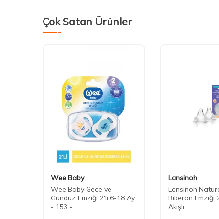
Çok Satan Ürünler
Wee Baby
Lansinoh
ave
Wee Baby Gece ve
Lansinoh Natur
lı
Gündüz Emziği 2'li 6-18 Ay
Biberon Emziği 2
- 153 -
Akışlı