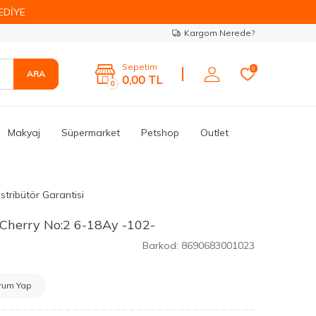
EDİYE
Kargom Nerede?
Sepetim
0
ARA
0,00
TL
0
Makyaj
Süpermarket
Petshop
Outlet
stribütör Garantisi
 Cherry No:2 6-18Ay -102-
Barkod:
8690683001023
rum Yap