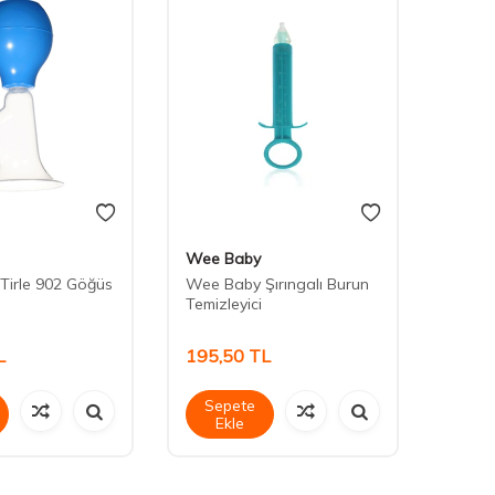
Wee Baby
Wee 
Tirle 902 Göğüs
Wee Baby Şırıngalı Burun
Wee B
Temizleyici
Emzik
L
195,50
TL
143,
Sepete
Sep
Ekle
Ek