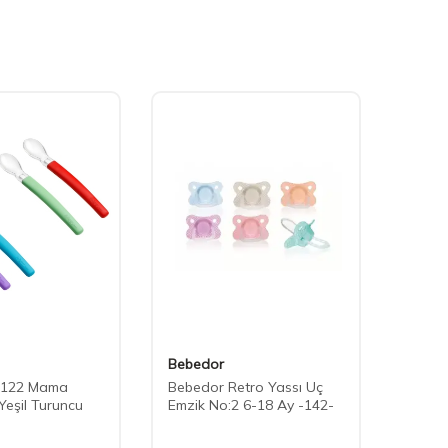
Bebedor
Wee 
 122 Mama
Bebedor Retro Yassı Uç
Wee B
 Yeşil Turuncu
Emzik No:2 6-18 Ay -142-
Temiz