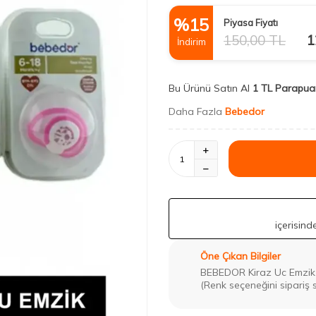
%
15
Piyasa Fiyatı
150,00
TL
1
İndirim
Bu Ürünü Satın Al
1 TL Parapua
Daha Fazla
Bebedor
içerisin
Öne Çıkan Bilgiler
BEBEDOR Kiraz Uc Emzik 
(Renk seçeneğini sipariş 