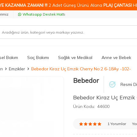
YE KAZANMA ZAMANI !!!
2 Adet Güneş Ürünü Alana
PLAJ ÇANTASI
H
rimiz
Whatsapp Destek Hattı
isel Bakım
Saç Bakımı
Sağlık ve Medikal
Anne ve Bebek
rı
Emzikler
Bebedor Kiraz Uç Emzik Cherry No:2 6-18Ay -102-
Bebedor
Resmi Di
Bebedor Kiraz Uç Emzik
Ürün Kodu:
44600
1 Yorumlar
Yo