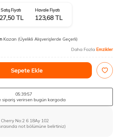
Satış Fiyatı
Havale Fiyatı
27,50
TL
123,68
TL
n
Kazan
(Üyelikli Alışverişlerde Geçerli)
Daha Fazla
Emzikler
Sepete Ekle
05
:39
:55
de sipariş verirsen bugün kargoda
Cherry No:2 6 18Ay 102
sırasında not bölümüne belirtiniz)