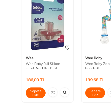
Wee
Wee Baby
Wee Baby Full Silikon
Wee Baby Zoo 
Emzik No:1 Kod:561
Bandı 913
186,00
TL
139,68
TL
Sepete
Sepete
Ekle
Ekle