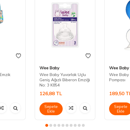
Wee Baby
Wee Baby
Emzik
Wee Baby Yuvarlak Uçlu
Wee Baby 
Geniş Ağızlı Biberon Emziği
Pompası
No: 3 K854
126,88
TL
189,50
T
Sepete
Sepete
Ekle
Ekle