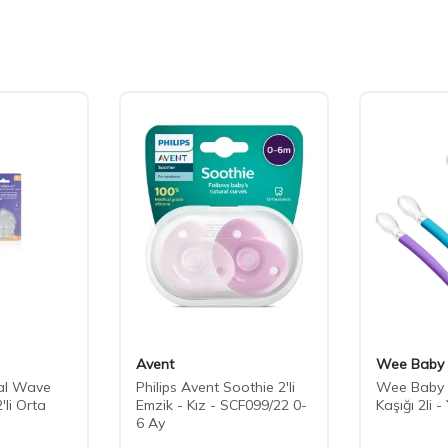
Avent
Wee Baby
al Wave
Philips Avent Soothie 2'li
Wee Baby
'li Orta
Emzik - Kız - SCF099/22 0-
Kaşığı 2li -
6 Ay