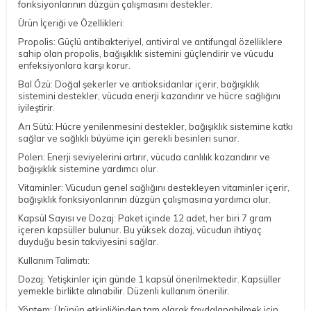
fonksiyonlarının düzgün çalışmasını destekler.
Ürün İçeriği ve Özellikleri:
Propolis: Güçlü antibakteriyel, antiviral ve antifungal özelliklere
sahip olan propolis, bağışıklık sistemini güçlendirir ve vücudu
enfeksiyonlara karşı korur.
Bal Özü: Doğal şekerler ve antioksidanlar içerir, bağışıklık
sistemini destekler, vücuda enerji kazandırır ve hücre sağlığını
iyileştirir.
Arı Sütü: Hücre yenilenmesini destekler, bağışıklık sistemine katkı
sağlar ve sağlıklı büyüme için gerekli besinleri sunar.
Polen: Enerji seviyelerini artırır, vücuda canlılık kazandırır ve
bağışıklık sistemine yardımcı olur.
Vitaminler: Vücudun genel sağlığını destekleyen vitaminler içerir,
bağışıklık fonksiyonlarının düzgün çalışmasına yardımcı olur.
Kapsül Sayısı ve Dozaj: Paket içinde 12 adet, her biri 7 gram
içeren kapsüller bulunur. Bu yüksek dozaj, vücudun ihtiyaç
duyduğu besin takviyesini sağlar.
Kullanım Talimatı:
Dozaj: Yetişkinler için günde 1 kapsül önerilmektedir. Kapsüller
yemekle birlikte alınabilir. Düzenli kullanım önerilir.
Yöntem: Ürünün etkinliğinden tam olarak faydalanabilmek için