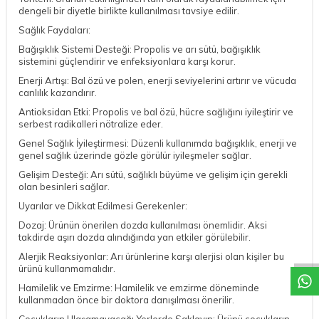
dengeli bir diyetle birlikte kullanılması tavsiye edilir.
Sağlık Faydaları:
Bağışıklık Sistemi Desteği: Propolis ve arı sütü, bağışıklık
sistemini güçlendirir ve enfeksiyonlara karşı korur.
Enerji Artışı: Bal özü ve polen, enerji seviyelerini artırır ve vücuda
canlılık kazandırır.
Antioksidan Etki: Propolis ve bal özü, hücre sağlığını iyileştirir ve
serbest radikalleri nötralize eder.
Genel Sağlık İyileştirmesi: Düzenli kullanımda bağışıklık, enerji ve
genel sağlık üzerinde gözle görülür iyileşmeler sağlar.
Gelişim Desteği: Arı sütü, sağlıklı büyüme ve gelişim için gerekli
olan besinleri sağlar.
Uyarılar ve Dikkat Edilmesi Gerekenler:
Dozaj: Ürünün önerilen dozda kullanılması önemlidir. Aksi
DESTEK
takdirde aşırı dozda alındığında yan etkiler görülebilir.
Alerjik Reaksiyonlar: Arı ürünlerine karşı alerjisi olan kişiler bu
ürünü kullanmamalıdır.
Hamilelik ve Emzirme: Hamilelik ve emzirme döneminde
kullanmadan önce bir doktora danışılması önerilir.
Çocukların Ulaşamayacağı Yerlerde Saklayın: Ürünü çocukların