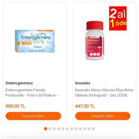
Enterogermina
Imuneks
Enterogermina Family
İmuneks Micro-Glucan Plus Beta
Probiyotik - 5 ml x 20 Flakon -
Glukan 30 Kapsül - 2AL1ÖDE
693,00
TL
447,00
TL
Sepete Ekle
Sepete Ekle