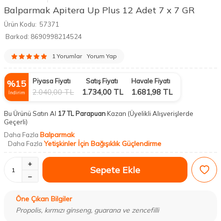
Balparmak Apitera Up Plus 12 Adet 7 x 7 GR
Ürün Kodu:
57371
Barkod:
8690998214524
1 Yorumlar
Yorum Yap
Piyasa Fiyatı
Satış Fiyatı
Havale Fiyatı
%
15
2.040,00
TL
1.734,00
TL
1.681,98
TL
İndirim
Bu Ürünü Satın Al
17 TL Parapuan
Kazan
(Üyelikli Alışverişlerde
Geçerli)
Balparmak
Daha Fazla
Yetişkinler İçin Bağışıklık Güçlendirme
Daha Fazla
Sepete Ekle
Öne Çıkan Bilgiler
Propolis, kırmızı ginseng, guarana ve zencefilli