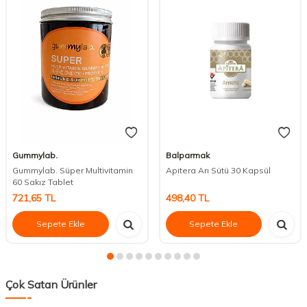
Gummylab.
Balparmak
Gummylab. Süper Multivitamin
Apitera Arı Sütü 30 Kapsül
60 Sakız Tablet
721,65
TL
498,40
TL
Sepete Ekle
Sepete Ekle
Çok Satan Ürünler