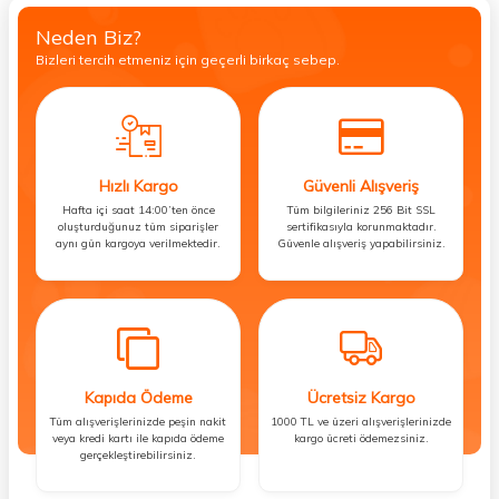
Neden Biz?
Bizleri tercih etmeniz için geçerli birkaç sebep.
Hızlı Kargo
Güvenli Alışveriş
Hafta içi saat 14:00’ten önce
Tüm bilgileriniz 256 Bit SSL
oluşturduğunuz tüm siparişler
sertifikasıyla korunmaktadır.
aynı gün kargoya verilmektedir.
Güvenle alışveriş yapabilirsiniz.
Kapıda Ödeme
Ücretsiz Kargo
Tüm alışverişlerinizde peşin nakit
1000 TL ve üzeri alışverişlerinizde
veya kredi kartı ile kapıda ödeme
kargo ücreti ödemezsiniz.
gerçekleştirebilirsiniz.