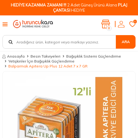
HEDİYE KAZANMA ZAMANI !!!
2 Adet Güneş Ürünü Alana
PLAJ
ÇANTASI
HEDİYE
0
0
ARA
Anasayfa
Besin Takviyeleri
Bağışıklık Sistemi Güçlendirme
Yetişkinler İçin Bağışıklık Güçlendirme
Balparmak Apitera Up Plus 12 Adet 7 x 7 GR