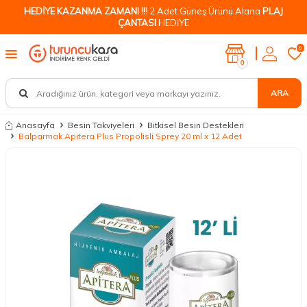
HEDİYE KAZANMA ZAMANI !!!
2 Adet Güneş Ürünü Alana
PLAJ
ÇANTASI
HEDİYE
0
0
ARA
Anasayfa
Besin Takviyeleri
Bitkisel Besin Destekleri
Balparmak Apitera Plus Propolisli Sprey 20 ml x 12 Adet