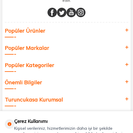
edin.
Müşteri memnuniyetini ön planda tutarak, en kaliteli markaları sizlerle
buluşturuyor ve online alışveriş deneyiminizi en iyi hale getiriyoruz.
Sağlık, güzellik ve iyi yaşam için aradığınız her şey burada!
Siz de kendinizi yenilemek, sağlığınızı desteklemek ve güzelliğinize
Popüler Ürünler
değer katmak için bize katılın!
Popüler Markalar
Popüler Kategoriler
Önemli Bilgiler
Turuncukasa Kurumsal
Hızlı Erişim
Çerez Kullanımı
Kişisel verileriniz, hizmetlerimizin daha iyi bir şekilde