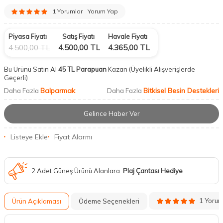
1 Yorumlar
Yorum Yap
Piyasa Fiyatı
Satış Fiyatı
Havale Fiyatı
4.500,00
TL
4.500,00
TL
4.365,00
TL
Bu Ürünü Satın Al
45 TL Parapuan
Kazan
(Üyelikli Alışverişlerde
Geçerli)
Balparmak
Bitkisel Besin Destekleri
Daha Fazla
Daha Fazla
Gelince Haber Ver
Listeye Ekle
Fiyat Alarmı
2 Adet Güneş Ürünü Alanlara
Plaj Çantası Hediye
1 Yoru
Ürün Açıklaması
Ödeme Seçenekleri