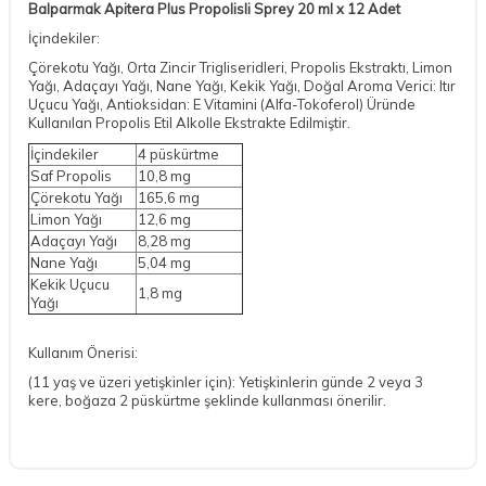
Balparmak Apitera Plus Propolisli Sprey 20 ml x 12 Adet
İçindekiler:
Çörekotu Yağı, Orta Zincir Trigliseridleri, Propolis Ekstraktı, Limon
Yağı, Adaçayı Yağı, Nane Yağı, Kekik Yağı, Doğal Aroma Verici: Itır
Uçucu Yağı, Antioksidan: E Vitamini (Alfa-Tokoferol) Üründe
Kullanılan Propolis Etil Alkolle Ekstrakte Edilmiştir.
İçindekiler
4 püskürtme
Saf Propolis
10,8 mg
Çörekotu Yağı
165,6 mg
Limon Yağı
12,6 mg
Adaçayı Yağı
8,28 mg
Nane Yağı
5,04 mg
Kekik Uçucu
1,8 mg
Yağı
Kullanım Önerisi:
(11 yaş ve üzeri yetişkinler için): Yetişkinlerin günde 2 veya 3
kere, boğaza 2 püskürtme şeklinde kullanması önerilir.