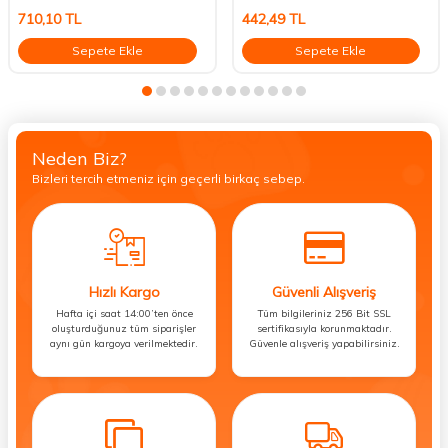
710,10
TL
442,49
TL
Sepete Ekle
Sepete Ekle
Neden Biz?
Bizleri tercih etmeniz için geçerli birkaç sebep.
Hızlı Kargo
Güvenli Alışveriş
Hafta içi saat 14:00’ten önce
Tüm bilgileriniz 256 Bit SSL
oluşturduğunuz tüm siparişler
sertifikasıyla korunmaktadır.
aynı gün kargoya verilmektedir.
Güvenle alışveriş yapabilirsiniz.