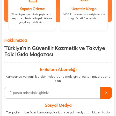
Kapıda Ödeme
Ücretsiz Kargo
Tüm alışverişlerinizde peşin nakit
1000 TL ve üzeri alışverişlerinizde
veya kredi kartı ile kapıda ödeme
kargo ücreti ödemezsiniz.
gerçekleştirebilirsiniz.
Hakkımızda
Türkiye’nin Güvenilir Kozmetik ve Takviye
Edici Gıda Mağazası
Güzellik, sağlık ve iyi hissetmek herkesin hakkı! Biz de bu vizyonla, hem
kişisel bakım hem de takviye edici gıda ürünlerini sizlerle
E-Bülten Aboneliği
buluşturuyoruz. Artık mağaza mağaza dolaşmanıza gerek yok;
Kampanya ve yeniliklerden haberdar olmak için e-bültenimize abone
ihtiyacınız olan her şeyi tek bir çatı altında topluyor ve kapınıza kadar
olun!
güvenle ulaştırıyoruz.
%100 orijinal kozmetik ve sağlık ürünleriyle güzelliğinizi tamamlayabilir,
vücudunuzu desteklemek için güvenilir takviye edici gıdalara
ulaşabilirsiniz. Cilt bakımından saç bakımına, makyajdan vitamin ve
Sosyal Medya
minerallere kadar binlerce ürünü uygun fiyat ve hızlı kargo avantajıyla
sunuyoruz.
Takipçilerimize özel kampanyalar için sosyal medyadan bizleri takip