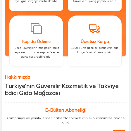
aynı gün kargoya verilmektedir.
Güvenle alışveriş yapabilirsiniz.
Kapıda Ödeme
Ücretsiz Kargo
Tüm alışverişlerinizde peşin nakit
1000 TL ve üzeri alışverişlerinizde
veya kredi kartı ile kapıda ödeme
kargo ücreti ödemezsiniz.
gerçekleştirebilirsiniz.
Hakkımızda
Türkiye’nin Güvenilir Kozmetik ve Takviye
Edici Gıda Mağazası
Güzellik, sağlık ve iyi hissetmek herkesin hakkı! Biz de bu vizyonla, hem
kişisel bakım hem de takviye edici gıda ürünlerini sizlerle
E-Bülten Aboneliği
buluşturuyoruz. Artık mağaza mağaza dolaşmanıza gerek yok;
Kampanya ve yeniliklerden haberdar olmak için e-bültenimize abone
ihtiyacınız olan her şeyi tek bir çatı altında topluyor ve kapınıza kadar
olun!
güvenle ulaştırıyoruz.