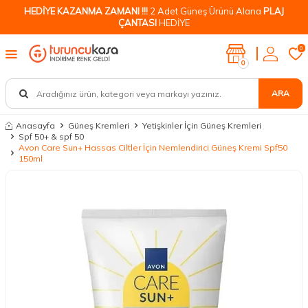
HEDİYE KAZANMA ZAMANI !!!
2 Adet Güneş Ürünü Alana
PLAJ
ÇANTASI
HEDİYE
0
0
ARA
Anasayfa
Güneş Kremleri
Yetişkinler İçin Güneş Kremleri
Spf 50+ & spf 50
Avon Care Sun+ Hassas Ciltler İçin Nemlendirici Güneş Kremi Spf50
150ml