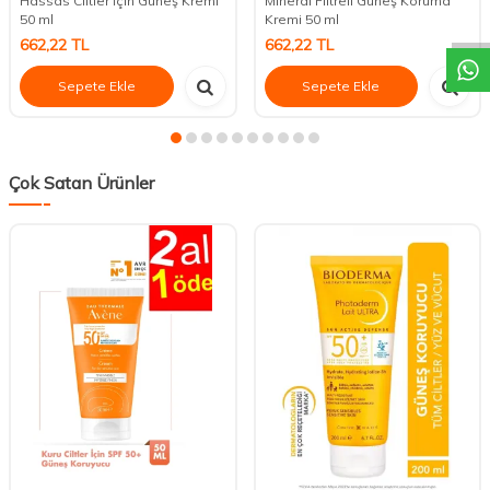
DESTEK
Hassas Ciltler İçin Güneş Kremi
Mineral Filtreli Güneş Koruma
50 ml
Kremi 50 ml
662,22
TL
662,22
TL
Sepete Ekle
Sepete Ekle
Çok Satan Ürünler