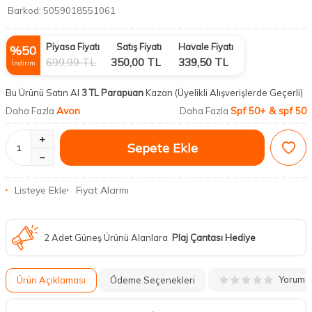
Barkod:
5059018551061
Piyasa Fiyatı
Satış Fiyatı
Havale Fiyatı
%
50
699,99
TL
350,00
TL
339,50
TL
İndirim
Bu Ürünü Satın Al
3 TL Parapuan
Kazan
(Üyelikli Alışverişlerde Geçerli)
Avon
Spf 50+ & spf 50
Daha Fazla
Daha Fazla
Sepete Ekle
Listeye Ekle
Fiyat Alarmı
2 Adet Güneş Ürünü Alanlara
Plaj Çantası Hediye
Yorum
Ürün Açıklaması
Ödeme Seçenekleri