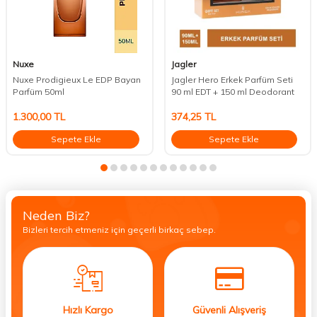
Nuxe
Jagler
Nuxe Prodigieux Le EDP Bayan
Jagler Hero Erkek Parfüm Seti
Parfüm 50ml
90 ml EDT + 150 ml Deodorant
1.300,00
TL
374,25
TL
Sepete Ekle
Sepete Ekle
Neden Biz?
Bizleri tercih etmeniz için geçerli birkaç sebep.
Hızlı Kargo
Güvenli Alışveriş