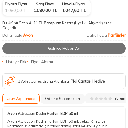
Piyasa Fiyatı
Satış Fiyatı
Havale Fiyatı
1.080,00
TL
1.080,00
TL
1.047,60
TL
Bu Ürünü Satın Al
11 TL Parapuan
Kazan
(Üyelikli Alışverişlerde
Geçerli)
Avon
Parfümler
Daha Fazla
Daha Fazla
Gelince Haber Ver
Listeye Ekle
Fiyat Alarmı
2 Adet Güneş Ürünü Alanlara
Plaj Çantası Hediye
Yorum
Ürün Açıklaması
Ödeme Seçenekleri
Avon Attraction Kadın Parfüm EDP 50 ml
Avon Attraction Kadın Parfüm EDP 50 ml, çekiciliğinizi ve
karizmanızı artırmak için tasarlanmış, zarif ve etkileyici bir