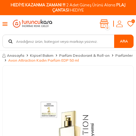
HEDİYE KAZANMA ZAMANI !!!
2 Adet Güneş Ürünü Alana
PLAJ
ÇANTASI
HEDİYE
0
0
ARA
Anasayfa
Kişisel Bakım
Parfüm Deodorant & Roll-on
Parfümler
Avon Attraction Kadın Parfüm EDP 50 ml