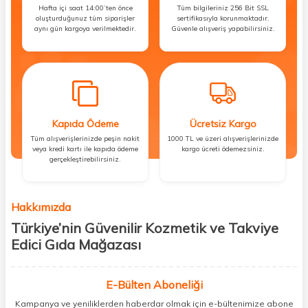
Hafta içi saat 14:00’ten önce
Tüm bilgileriniz 256 Bit SSL
oluşturduğunuz tüm siparişler
sertifikasıyla korunmaktadır.
aynı gün kargoya verilmektedir.
Güvenle alışveriş yapabilirsiniz.
Kapıda Ödeme
Ücretsiz Kargo
Tüm alışverişlerinizde peşin nakit
1000 TL ve üzeri alışverişlerinizde
veya kredi kartı ile kapıda ödeme
kargo ücreti ödemezsiniz.
gerçekleştirebilirsiniz.
Hakkımızda
Türkiye’nin Güvenilir Kozmetik ve Takviye
Edici Gıda Mağazası
Güzellik, sağlık ve iyi hissetmek herkesin hakkı! Biz de bu vizyonla, hem
kişisel bakım hem de takviye edici gıda ürünlerini sizlerle
E-Bülten Aboneliği
buluşturuyoruz. Artık mağaza mağaza dolaşmanıza gerek yok;
Kampanya ve yeniliklerden haberdar olmak için e-bültenimize abone
ihtiyacınız olan her şeyi tek bir çatı altında topluyor ve kapınıza kadar