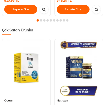
513,98
TL
349,20
TL
Sepete Ekle
Sepete Ekle
Çok Satan Ürünler
Ocean
Nutraxin