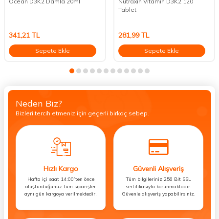
Ocean D3K2 Damla 20ml
Nutraxin Vitamin D3K2 120
Tablet
341,21
TL
281,99
TL
Sepete Ekle
Sepete Ekle
Neden Biz?
Bizleri tercih etmeniz için geçerli birkaç sebep.
Hızlı Kargo
Güvenli Alışveriş
Hafta içi saat 14:00’ten önce
Tüm bilgileriniz 256 Bit SSL
oluşturduğunuz tüm siparişler
sertifikasıyla korunmaktadır.
aynı gün kargoya verilmektedir.
Güvenle alışveriş yapabilirsiniz.