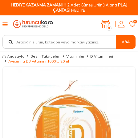
HEDİYE KAZANMA ZAMANI !!!
2 Adet Güneş Ürünü Alana
PLAJ
ÇANTASI
HEDİYE
0
0
ARA
Anasayfa
Besin Takviyeleri
Vitaminler
D Vitaminleri
Avicenna D3 Vitamini 1000IU 20ml