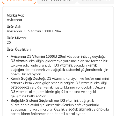
Marka Adı:
Avicenna
Ürün Adı:
Avicenna D3 Vitamini 1000IU 20ml
Ürün Miktarı:
20 ml
Ürün Özellikleri:
Avicenna D3 Vitamini 1000IU 20ml
, vücudun ihtiyaç duyduğu
D3 vitamini
eksikliğini gidermeye yardımcı olan sıvı formda bir
takviye edici gıda ürünüdür.
D3 vitamini
, vücudun
kemik
sağlığını
desteklemek ve
bağışıklık sistemini güçlendirmek
için
önemli bir rol oynar.
Kemik Sağlığı Desteği
:
D3 vitamini
, kalsiyum ve fosfor emilimini
artırarak kemiklerin güçlenmesini sağlar. D3 vitamini eksikliği,
osteoporoz
ve diğer kemik hastalıklarına yol açabilir. Düzenli
D3 vitamini alımı, kemiklerin güçlü kalmasına ve sağlıklı
gelişimine katkı sağlar.
Bağışıklık Sistemi Güçlendirme
:
D3 vitamini
, bağışıklık
hücrelerinin etkinliğini artırarak vücudun enfeksiyonlarla
savaşmasına yardımcı olur. Özellikle
soğuk algınlığı
ve
grip
gibi
hastalıkların önlenmesinde önemli bir rol oynar.