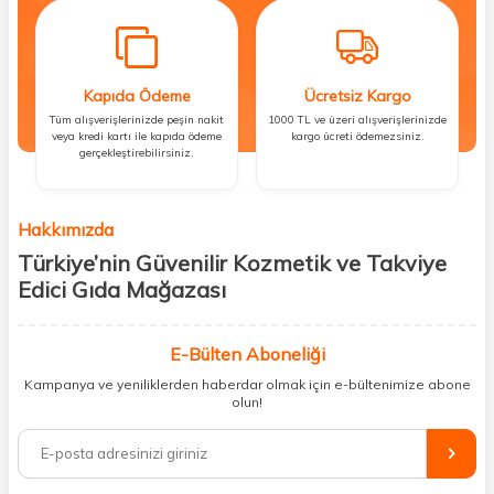
Kapıda Ödeme
Ücretsiz Kargo
Tüm alışverişlerinizde peşin nakit
1000 TL ve üzeri alışverişlerinizde
veya kredi kartı ile kapıda ödeme
kargo ücreti ödemezsiniz.
gerçekleştirebilirsiniz.
Hakkımızda
Türkiye’nin Güvenilir Kozmetik ve Takviye
Edici Gıda Mağazası
Güzellik, sağlık ve iyi hissetmek herkesin hakkı! Biz de bu vizyonla, hem
kişisel bakım hem de takviye edici gıda ürünlerini sizlerle
E-Bülten Aboneliği
buluşturuyoruz. Artık mağaza mağaza dolaşmanıza gerek yok;
Kampanya ve yeniliklerden haberdar olmak için e-bültenimize abone
ihtiyacınız olan her şeyi tek bir çatı altında topluyor ve kapınıza kadar
olun!
güvenle ulaştırıyoruz.
%100 orijinal kozmetik ve sağlık ürünleriyle güzelliğinizi tamamlayabilir,
vücudunuzu desteklemek için güvenilir takviye edici gıdalara
ulaşabilirsiniz. Cilt bakımından saç bakımına, makyajdan vitamin ve