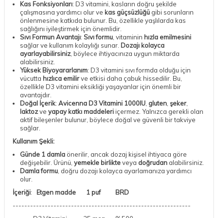
Kas Fonksiyonları
: D3 vitamini, kasların doğru şekilde
çalışmasına yardımcı olur ve
kas güçsüzlüğü
gibi sorunların
önlenmesine katkıda bulunur. Bu, özellikle yaşlılarda kas
sağlığını iyileştirmek için önemlidir.
Sıvı Formun Avantajı
:
Sıvı formu
, vitaminin
hızla emilmesini
sağlar ve kullanım kolaylığı sunar.
Dozajı kolayca
ayarlayabilirsiniz
, böylece ihtiyacınıza uygun miktarda
alabilirsiniz.
Yüksek Biyoyararlanım
: D3 vitamini sıvı formda olduğu için
vücutta
hızlıca emilir
ve etkisi daha çabuk hissedilir. Bu,
özellikle D3 vitamini eksikliği yaşayanlar için önemli bir
avantajdır.
Doğal İçerik
:
Avicenna D3 Vitamini 1000IU
,
gluten
,
şeker
,
laktoz
ve
yapay katkı maddeleri
içermez. Yalnızca gerekli olan
aktif bileşenler bulunur, böylece doğal ve güvenli bir takviye
sağlar.
Kullanım Şekli:
Günde 1 damla
önerilir, ancak dozaj kişisel ihtiyaca göre
değişebilir. Ürünü,
yemekle birlikte
veya
doğrudan
alabilirsiniz.
Damla formu
, doğru dozajı kolayca ayarlamanıza yardımcı
olur.
İçeriği
:
Etgen madde 1 puf BRD
DESTEK
-------------------------------------------------------------