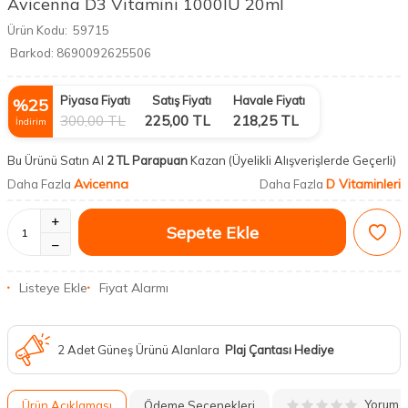
Avicenna D3 Vitamini 1000IU 20ml
Ürün Kodu:
59715
Barkod:
8690092625506
Piyasa Fiyatı
Satış Fiyatı
Havale Fiyatı
%
25
300,00
TL
225,00
TL
218,25
TL
İndirim
Bu Ürünü Satın Al
2 TL Parapuan
Kazan
(Üyelikli Alışverişlerde Geçerli)
Avicenna
D Vitaminleri
Daha Fazla
Daha Fazla
Sepete Ekle
Listeye Ekle
Fiyat Alarmı
2 Adet Güneş Ürünü Alanlara
Plaj Çantası Hediye
Yorum
Ürün Açıklaması
Ödeme Seçenekleri