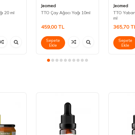
Jeomed
Jeomed
ı 20 ml
TTO Çay Ağacı Yağı 10ml
TTO Yabani
ml
459,00
TL
365,70
T
Sepete
Sepete
Ekle
Ekle