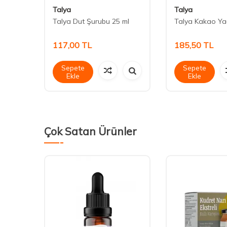
Talya
Talya
Talya Dut Şurubu 25 ml
Talya Kakao Yağ
117,00
TL
185,50
TL
Sepete
Sepete
Ekle
Ekle
Çok Satan Ürünler