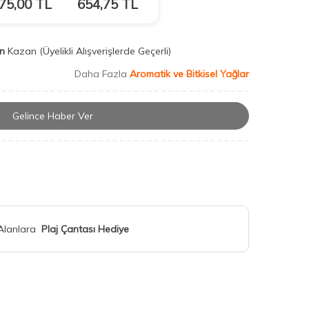
75,00
TL
654,75
TL
n
Kazan
(Üyelikli Alışverişlerde Geçerli)
Daha Fazla
Aromatik ve Bitkisel Yağlar
Gelince Haber Ver
 Alanlara
Plaj Çantası Hediye