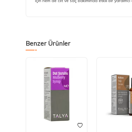
için hem de cilt ve saç bakımında etkili bir yardımcı
Benzer Ürünler