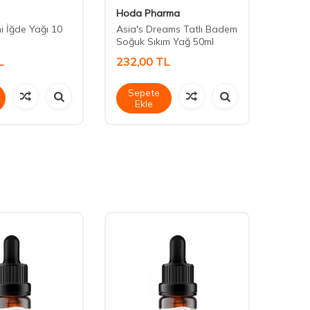
Hoda Pharma
Hoda
 İğde Yağı 10
Asia's Dreams Tatlı Badem
Asia'
Soğuk Sıkım Yağ 50ml
Yağ 5
L
232,00
TL
183,
Sepete
Sep
Ekle
Ek