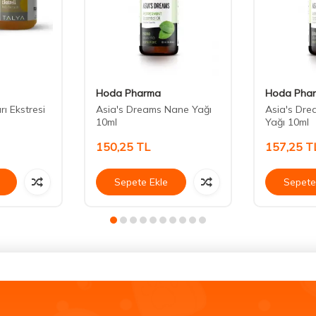
Hoda Pharma
Hoda Pha
ı Ekstresi
Asia's Dreams Nane Yağı
Asia's Dre
10ml
Yağı 10ml
150,25
TL
157,25
T
Sepete Ekle
Sepete