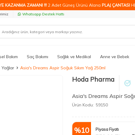
YE KAZANMA ZAMANI !!!
2 Adet Güneş Ürünü Alana
PLAJ ÇANTASI
H
rimiz
Whatsapp Destek Hattı
isel Bakım
Saç Bakımı
Sağlık ve Medikal
Anne ve Bebek
l Yağlar
Asia's Dreams Aspir Soğuk Sıkım Yağ 250ml
Hoda Pharma
Asia's Dreams Aspir So
Ürün Kodu:
59150
%
10
Piyasa Fiyatı