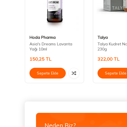
Hoda Pharma
Talya
ağı
Asia's Dreams Lavanta
Talya Kudret Nar
Yağı 10ml
230g
150,25
TL
322,00
TL
Sepete Ekle
Sepete Ekle
Neden Biz?