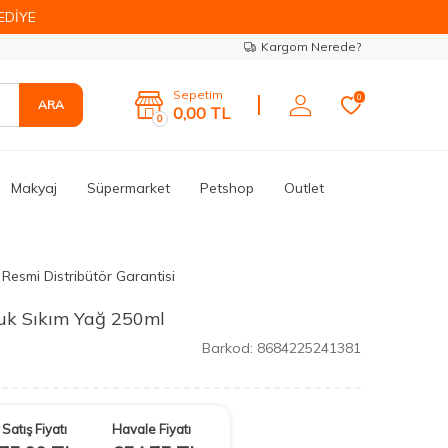
EDİYE
Kargom Nerede?
Sepetim
0
ARA
0,00
TL
0
Makyaj
Süpermarket
Petshop
Outlet
Resmi Distribütör Garantisi
ğuk Sıkım Yağ 250ml
Barkod:
8684225241381
Satış Fiyatı
Havale Fiyatı