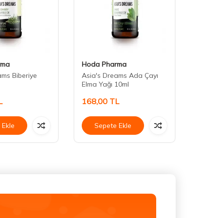
rma
Hoda Pharma
Hoda
ams Biberiye
Asia's Dreams Ada Çayı
Asia'
Elma Yağı 10ml
10ml
L
168,00
TL
148,
 Ekle
Sepete Ekle
Se