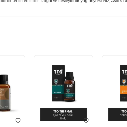
 olarak tercih edilebilir. Doğal ve besleyici bir yağ arıyorsanız, Asia's