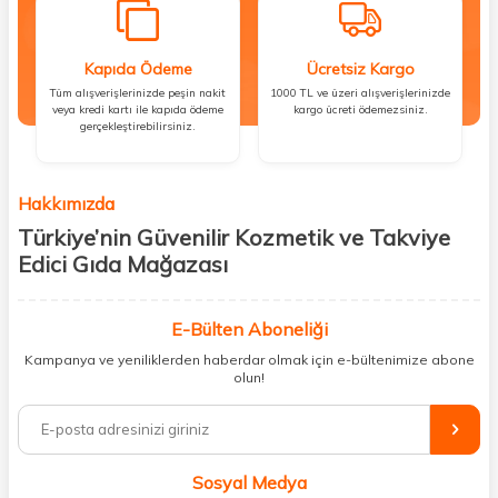
Kapıda Ödeme
Ücretsiz Kargo
Tüm alışverişlerinizde peşin nakit
1000 TL ve üzeri alışverişlerinizde
veya kredi kartı ile kapıda ödeme
kargo ücreti ödemezsiniz.
gerçekleştirebilirsiniz.
Hakkımızda
Türkiye’nin Güvenilir Kozmetik ve Takviye
Edici Gıda Mağazası
Güzellik, sağlık ve iyi hissetmek herkesin hakkı! Biz de bu vizyonla, hem
kişisel bakım hem de takviye edici gıda ürünlerini sizlerle
E-Bülten Aboneliği
buluşturuyoruz. Artık mağaza mağaza dolaşmanıza gerek yok;
Kampanya ve yeniliklerden haberdar olmak için e-bültenimize abone
ihtiyacınız olan her şeyi tek bir çatı altında topluyor ve kapınıza kadar
olun!
güvenle ulaştırıyoruz.
%100 orijinal kozmetik ve sağlık ürünleriyle güzelliğinizi tamamlayabilir,
vücudunuzu desteklemek için güvenilir takviye edici gıdalara
ulaşabilirsiniz. Cilt bakımından saç bakımına, makyajdan vitamin ve
Sosyal Medya
minerallere kadar binlerce ürünü uygun fiyat ve hızlı kargo avantajıyla