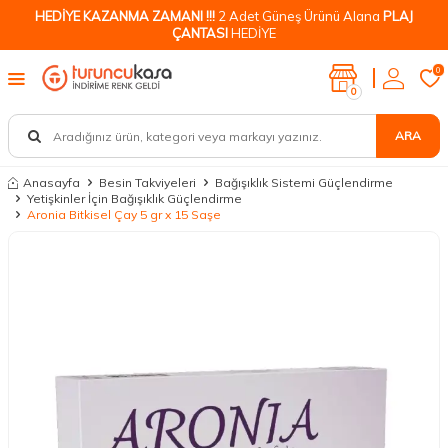
HEDİYE KAZANMA ZAMANI !!!
2 Adet Güneş Ürünü Alana
PLAJ
ÇANTASI
HEDİYE
0
0
ARA
Anasayfa
Besin Takviyeleri
Bağışıklık Sistemi Güçlendirme
Yetişkinler İçin Bağışıklık Güçlendirme
Aronia Bitkisel Çay 5 gr x 15 Saşe