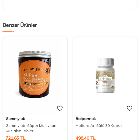
Benzer Ürünler
Gummylab.
Balparmak
DESTEK
Gummylab. Süper Multivitamin
Apitera Arı Sütü 30 Kapsül
60 Sakız Tablet
721,65
TL
498,40
TL