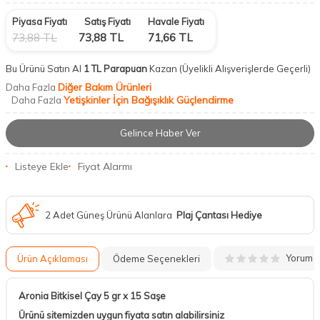
Piyasa Fiyatı
Satış Fiyatı
Havale Fiyatı
73,88
TL
73,88
TL
71,66
TL
Bu Ürünü Satın Al
1 TL Parapuan
Kazan
(Üyelikli Alışverişlerde Geçerli)
Diğer Bakım Ürünleri
Daha Fazla
Yetişkinler İçin Bağışıklık Güçlendirme
Daha Fazla
Gelince Haber Ver
Listeye Ekle
Fiyat Alarmı
2 Adet Güneş Ürünü Alanlara
Plaj Çantası Hediye
Yorum
Ürün Açıklaması
Ödeme Seçenekleri
Aronia Bitkisel Çay 5 gr x 15 Saşe
Ürünü sitemizden uygun fiyata satın alabilirsiniz