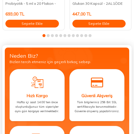
Probiyotik - 5 ml x 20 Flakon -
Glukan 30 Kapsül - 2AL1ÖDE
693,00
TL
447,00
TL
Sepete Ekle
Sepete Ekle
Neden Biz?
Bizleri tercih etmeniz için geçerli birkaç sebep.
Hızlı Kargo
Güvenli Alışveriş
Hafta içi saat 14:00’ten önce
Tüm bilgileriniz 256 Bit SSL
oluşturduğunuz tüm siparişler
sertifikasıyla korunmaktadır.
aynı gün kargoya verilmektedir.
Güvenle alışveriş yapabilirsiniz.