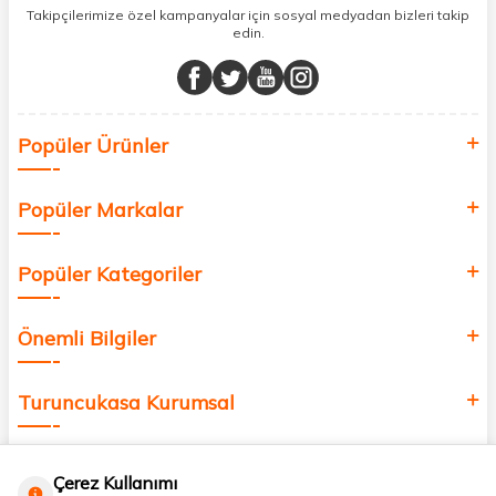
sunuyoruz.
Takipçilerimize özel kampanyalar için sosyal medyadan bizleri takip
edin.
Müşteri memnuniyetini ön planda tutarak, en kaliteli markaları sizlerle
buluşturuyor ve online alışveriş deneyiminizi en iyi hale getiriyoruz.
Sağlık, güzellik ve iyi yaşam için aradığınız her şey burada!
Siz de kendinizi yenilemek, sağlığınızı desteklemek ve güzelliğinize
Popüler Ürünler
değer katmak için bize katılın!
Popüler Markalar
Popüler Kategoriler
Önemli Bilgiler
Turuncukasa Kurumsal
Hızlı Erişim
Çerez Kullanımı