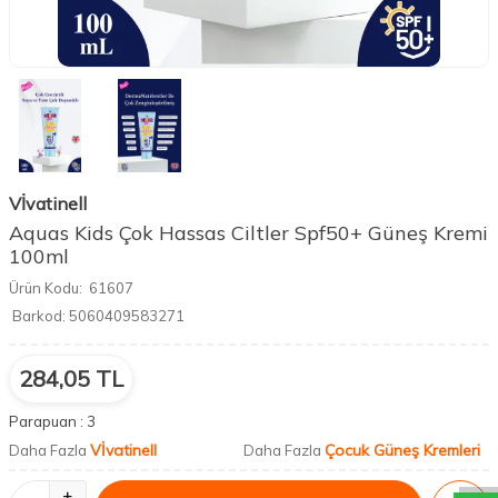
Vİvatinell
Aquas Kids Çok Hassas Ciltler Spf50+ Güneş Kremi
100ml
Ürün Kodu:
61607
Barkod:
5060409583271
284,05
TL
Parapuan :
3
DESTEK
Vİvatinell
Çocuk Güneş Kremleri
Daha Fazla
Daha Fazla