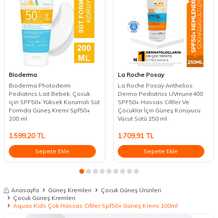
Bioderma
La Roche Posay
Bioderma Photoderm
La Roche Posay Anthelios
Pediatrics Lait Bebek, Çocuk
Dermo Pediatrics UVmune400
için SPF50+ Yüksek Korumalı Süt
SPF50+ Hassas Ciltler Ve
Formda Güneş Kremi Spf50+
Çocuklar İçin Güneş Koruyucu
200 ml
Vücut Sütü 250 ml
1.599,20
TL
1.709,91
TL
Sepete Ekle
Sepete Ekle
Anasayfa
Güneş Kremleri
Çocuk Güneş Ürünleri
Çocuk Güneş Kremleri
Aquas Kids Çok Hassas Ciltler Spf50+ Güneş Kremi 100ml