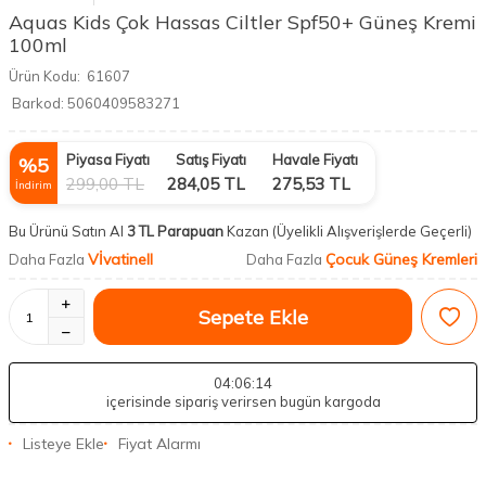
Aquas Kids Çok Hassas Ciltler Spf50+ Güneş Kremi
100ml
Ürün Kodu:
61607
Barkod:
5060409583271
Piyasa Fiyatı
Satış Fiyatı
Havale Fiyatı
%
5
299,00
TL
284,05
TL
275,53
TL
İndirim
Bu Ürünü Satın Al
3 TL Parapuan
Kazan
(Üyelikli Alışverişlerde Geçerli)
Vİvatinell
Çocuk Güneş Kremleri
Daha Fazla
Daha Fazla
Sepete Ekle
04
:06
:14
içerisinde sipariş verirsen bugün kargoda
Listeye Ekle
Fiyat Alarmı