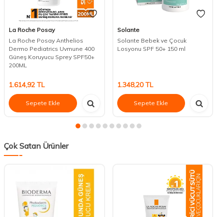
La Roche Posay
Solante
La Roche Posay Anthelios
Solante Bebek ve Çocuk
Dermo Pediatrics Uvmune 400
Losyonu SPF 50+ 150 ml
Güneş Koruyucu Sprey SPF50+
200ML
1.614,92
TL
1.348,20
TL
Sepete Ekle
Sepete Ekle
Çok Satan Ürünler