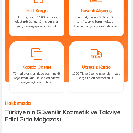
Hızlı Kargo
Güvenli Alışveriş
Hafta içi saat 14:00’ten önce
Tüm bilgileriniz 256 Bit SSL
oluşturduğunuz tüm siparişler
sertifikasıyla korunmaktadır.
aynı gün kargoya verilmektedir.
Güvenle alışveriş yapabilirsiniz.
Kapıda Ödeme
Ücretsiz Kargo
Tüm alışverişlerinizde peşin nakit
1000 TL ve üzeri alışverişlerinizde
veya kredi kartı ile kapıda ödeme
kargo ücreti ödemezsiniz.
gerçekleştirebilirsiniz.
Hakkımızda
Türkiye’nin Güvenilir Kozmetik ve Takviye
Edici Gıda Mağazası
Güzellik, sağlık ve iyi hissetmek herkesin hakkı! Biz de bu vizyonla, hem