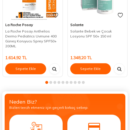
La Roche Posay
Solante
La Roche Posay Anthelios
Solante Bebek ve Çocuk
Dermo Pediatrics Uvmune 400
Losyonu SPF 50+ 150 ml
Güneş Koruyucu Sprey SPF50+
200ML
1.614,92
TL
1.348,20
TL
Sepete Ekle
Sepete Ekle
Neden Biz?
Bizleri tercih etmeniz için geçerli birkaç sebep.