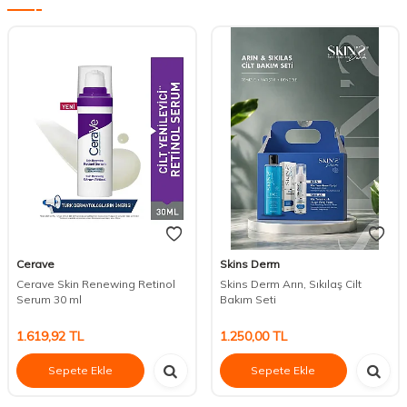
Cerave
Skins Derm
Cerave Skin Renewing Retinol
Skins Derm Arın, Sıkılaş Cilt
Serum 30 ml
Bakım Seti
1.619,92
TL
1.250,00
TL
Sepete Ekle
Sepete Ekle