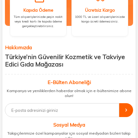
Kapıda Ödeme
Ücretsiz Kargo
Tüm alışverişlerinizde peşin nakit
1000 TL ve üzeri alışverişlerinizde
veya kredi kartı ile kapıda ödeme
kargo ücreti ödemezsiniz.
gerçekleştirebilirsiniz.
Hakkımızda
Türkiye’nin Güvenilir Kozmetik ve Takviye
Edici Gıda Mağazası
Güzellik, sağlık ve iyi hissetmek herkesin hakkı! Biz de bu vizyonla, hem
kişisel bakım hem de takviye edici gıda ürünlerini sizlerle
E-Bülten Aboneliği
buluşturuyoruz. Artık mağaza mağaza dolaşmanıza gerek yok;
Kampanya ve yeniliklerden haberdar olmak için e-bültenimize abone
ihtiyacınız olan her şeyi tek bir çatı altında topluyor ve kapınıza kadar
olun!
güvenle ulaştırıyoruz.
%100 orijinal kozmetik ve sağlık ürünleriyle güzelliğinizi tamamlayabilir,
vücudunuzu desteklemek için güvenilir takviye edici gıdalara
ulaşabilirsiniz. Cilt bakımından saç bakımına, makyajdan vitamin ve
Sosyal Medya
minerallere kadar binlerce ürünü uygun fiyat ve hızlı kargo avantajıyla
sunuyoruz.
Takipçilerimize özel kampanyalar için sosyal medyadan bizleri takip