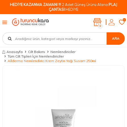
HEDİYE KAZANMA ZAMANI !!!
2 Adet Güneş Ürünü Alana
PLAJ
ÇANTASI
HEDİYE
0
0
ARA
Anasayfa
Cilt Bakımı
Nemlendiriciler
Tüm Cilt Tipleri İçin Nemlendiriciler
Alldermo Nemlendirici Krem Zeytin Yağı Susam 250ml