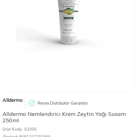
Alldermo
Resmi Distribütör Garantisi
Alldermo Nemlendirici Krem Zeytin Yağı Susam
250ml
Ürün Kodu:
61006
Barkod:
8681317202466