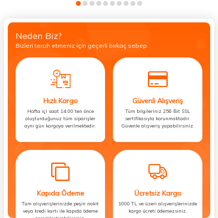
Neden Biz?
Bizleri tercih etmeniz için geçerli birkaç sebep.
Hızlı Kargo
Güvenli Alışveriş
Hafta içi saat 14:00’ten önce
Tüm bilgileriniz 256 Bit SSL
oluşturduğunuz tüm siparişler
sertifikasıyla korunmaktadır.
aynı gün kargoya verilmektedir.
Güvenle alışveriş yapabilirsiniz.
Kapıda Ödeme
Ücretsiz Kargo
Tüm alışverişlerinizde peşin nakit
1000 TL ve üzeri alışverişlerinizde
veya kredi kartı ile kapıda ödeme
kargo ücreti ödemezsiniz.