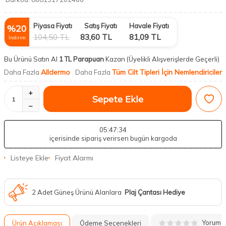
Piyasa Fiyatı
Satış Fiyatı
Havale Fiyatı
%
20
104,50
TL
83,60
TL
81,09
TL
İndirim
Bu Ürünü Satın Al
1 TL Parapuan
Kazan
(Üyelikli Alışverişlerde Geçerli)
Alldermo
Tüm Cilt Tipleri İçin Nemlendiriciler
Daha Fazla
Daha Fazla
Sepete Ekle
05
:47
:34
içerisinde sipariş verirsen bugün kargoda
Listeye Ekle
Fiyat Alarmı
2 Adet Güneş Ürünü Alanlara
Plaj Çantası Hediye
Yorum
Ürün Açıklaması
Ödeme Seçenekleri