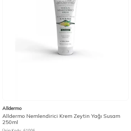
Alldermo
Alldermo Nemlendirici Krem Zeytin Yağı Susam
250ml
Ürün Kodu:
61006