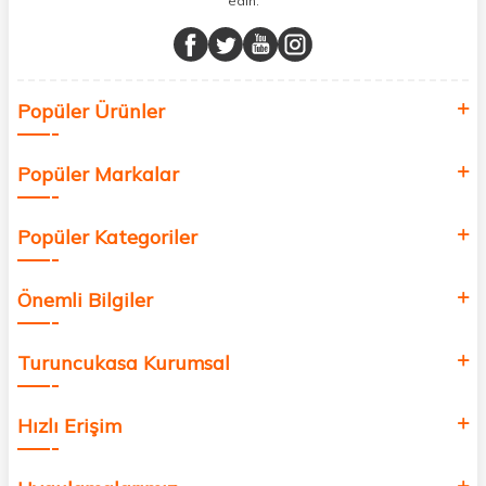
edin.
Müşteri memnuniyetini ön planda tutarak, en kaliteli markaları sizlerle
buluşturuyor ve online alışveriş deneyiminizi en iyi hale getiriyoruz.
Sağlık, güzellik ve iyi yaşam için aradığınız her şey burada!
Siz de kendinizi yenilemek, sağlığınızı desteklemek ve güzelliğinize
Popüler Ürünler
değer katmak için bize katılın!
Popüler Markalar
Popüler Kategoriler
Önemli Bilgiler
Turuncukasa Kurumsal
Hızlı Erişim