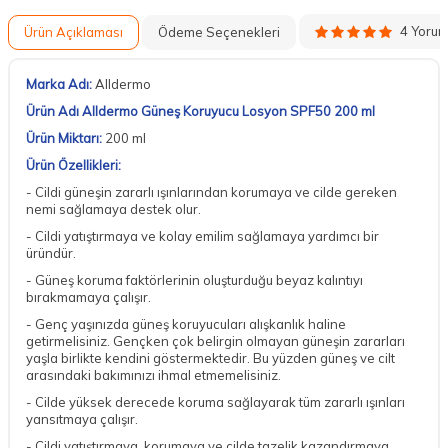
4 Yoru
Ürün Açıklaması
Ödeme Seçenekleri
Marka Adı:
Alldermo
Ürün Adı
Alldermo Güneş Koruyucu Losyon SPF50 200 ml
Ürün Miktarı:
200 ml
Ürün Özellikleri:
- Cildi güneşin zararlı ışınlarından korumaya ve cilde gereken
nemi sağlamaya destek olur.
- Cildi yatıştırmaya ve kolay emilim sağlamaya yardımcı bir
üründür.
- Güneş koruma faktörlerinin oluşturduğu beyaz kalıntıyı
bırakmamaya çalışır.
- Genç yaşınızda güneş koruyucuları alışkanlık haline
getirmelisiniz. Gençken çok belirgin olmayan güneşin zararları
yaşla birlikte kendini göstermektedir. Bu yüzden güneş ve cilt
arasındaki bakımınızı ihmal etmemelisiniz.
- Cilde yüksek derecede koruma sağlayarak tüm zararlı ışınları
yansıtmaya çalışır.
- Cildi yatıştırmaya, korumaya ve cilde tazelik kazandırmaya