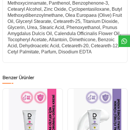
Methoxycinnamate, Panthenol, Benzophenone-3,
Cetearyl Alcohol, Zinc Oxide, Cyclopentasiloxane, Butyl
Methoxydibenzoylmethane, Olea Europaea (Olive) Fruit
DESTEK
Oil, Glyceryl Stearate, Ceteareth-25, Titanium Dioxide,
Glycerin, Urea, Stearic Acid, Phenoxyethanol, Prunus
Amygdalus Dulcis Oil, Calendula Officinalis Flower Oil,
Tocopheryl Acetate, Allantoin, Dimethicone, Benzoic
Acid, Dehydroacetic Acid, Ceteareth-20, Ceteareth-12,
Cetyl Palmitate, Parfum, Disodium EDTA
Benzer Ürünler