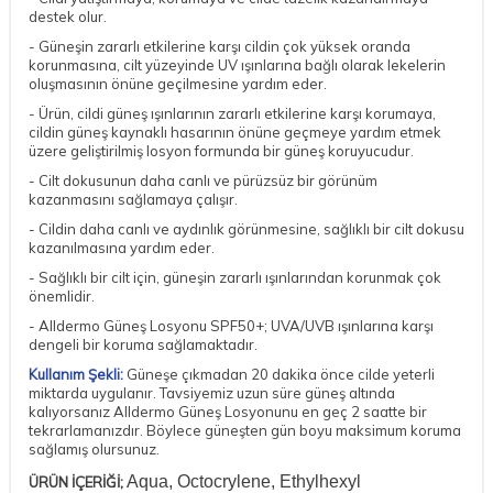
destek olur.
- Güneşin zararlı etkilerine karşı cildin çok yüksek oranda
korunmasına, cilt yüzeyinde UV ışınlarına bağlı olarak lekelerin
oluşmasının önüne geçilmesine yardım eder.
- Ürün, cildi güneş ışınlarının zararlı etkilerine karşı korumaya,
cildin güneş kaynaklı hasarının önüne geçmeye yardım etmek
üzere geliştirilmiş losyon formunda bir güneş koruyucudur.
- Cilt dokusunun daha canlı ve pürüzsüz bir görünüm
kazanmasını sağlamaya çalışır.
- Cildin daha canlı ve aydınlık görünmesine, sağlıklı bir cilt dokusu
kazanılmasına yardım eder.
- Sağlıklı bir cilt için, güneşin zararlı ışınlarından korunmak çok
önemlidir.
- Alldermo Güneş Losyonu SPF50+; UVA/UVB ışınlarına karşı
dengeli bir koruma sağlamaktadır.
Kullanım Şekli:
Güneşe çıkmadan 20 dakika önce cilde yeterli
miktarda uygulanır. Tavsiyemiz uzun süre güneş altında
kalıyorsanız Alldermo Güneş Losyonunu en geç 2 saatte bir
tekrarlamanızdır. Böylece güneşten gün boyu maksimum koruma
sağlamış olursunuz.
Aqua, Octocrylene, Ethylhexyl
ÜRÜN İÇERİĞİ;