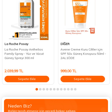
La Roche Posay
DİĞER
La Roche Posay Anthelios
Avene Creme Kuru Ciltler için
Family Spray - Yüz ve Vücut
SPF 50+ Güneş Koruyucu 50ml -
Güneş Spreyi 300 ml
2AL1ÖDE
2.039,99
TL
999,00
TL
Sepete Ekle
Sepete Ekle
Neden Biz?
Bizleri tercih etmeniz için geçerli birkaç sebep.