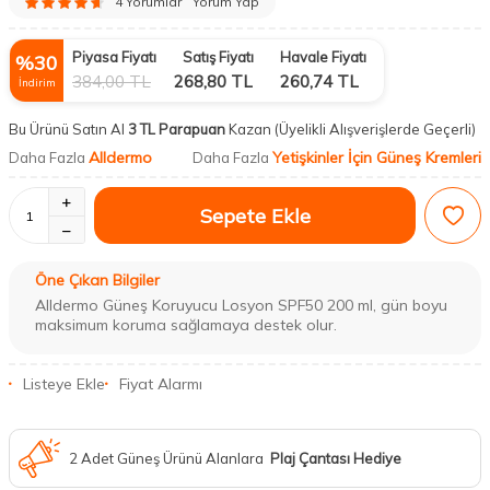
4 Yorumlar
Yorum Yap
Piyasa Fiyatı
Satış Fiyatı
Havale Fiyatı
%
30
384,00
TL
268,80
TL
260,74
TL
İndirim
Bu Ürünü Satın Al
3 TL Parapuan
Kazan
(Üyelikli Alışverişlerde Geçerli)
Alldermo
Yetişkinler İçin Güneş Kremleri
Daha Fazla
Daha Fazla
Sepete Ekle
Öne Çıkan Bilgiler
Alldermo Güneş Koruyucu Losyon SPF50 200 ml, gün boyu
maksimum koruma sağlamaya destek olur.
Listeye Ekle
Fiyat Alarmı
2 Adet Güneş Ürünü Alanlara
Plaj Çantası Hediye