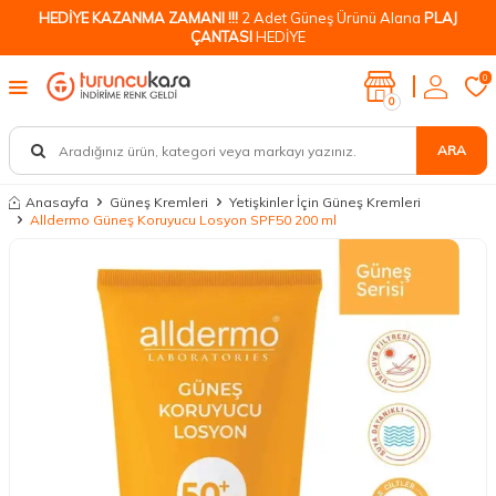
HEDİYE KAZANMA ZAMANI !!!
2 Adet Güneş Ürünü Alana
PLAJ
ÇANTASI
HEDİYE
0
0
ARA
Anasayfa
Güneş Kremleri
Yetişkinler İçin Güneş Kremleri
Alldermo Güneş Koruyucu Losyon SPF50 200 ml