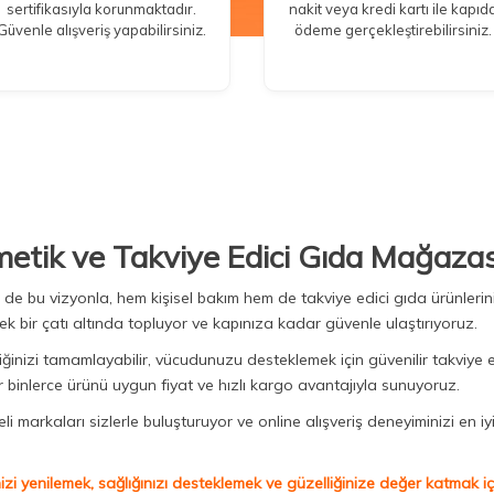
sertifikasıyla korunmaktadır.
nakit veya kredi kartı ile kapıd
Güvenle alışveriş yapabilirsiniz.
ödeme gerçekleştirebilirsiniz.
metik ve Takviye Edici Gıda Mağazas
Biz de bu vizyonla, hem kişisel bakım hem de takviye edici gıda ürünler
ek bir çatı altında topluyor ve kapınıza kadar güvenle ulaştırıyoruz.
iğinizi tamamlayabilir, vücudunuzu desteklemek için güvenilir takviye e
binlerce ürünü uygun fiyat ve hızlı kargo avantajıyla sunuyoruz.
 markaları sizlerle buluşturuyor ve online alışveriş deneyiminizi en iyi 
izi yenilemek, sağlığınızı desteklemek ve güzelliğinize değer katmak için