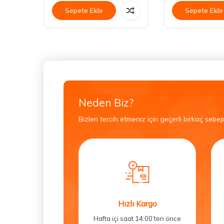
Sepete Ekle
Sepete Ekle
Neden Biz?
Bizleri tercih etmeniz için geçerli birkaç sebep
Hızlı Kargo
Hafta içi saat 14:00’ten önce