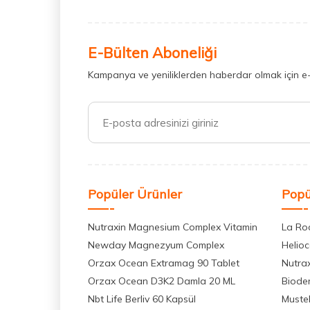
E-Bülten Aboneliği
Kampanya ve yeniliklerden haberdar olmak için e
Popüler Ürünler
Popü
Nutraxin Magnesium Complex Vitamin
La Ro
Newday Magnezyum Complex
Helio
Orzax Ocean Extramag 90 Tablet
Nutra
Orzax Ocean D3K2 Damla 20 ML
Biode
Nbt Life Berliv 60 Kapsül
Muste