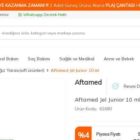
YE KAZANMA ZAMANI !!!
2 Adet Güneş Ürünü Alana
PLAJ ÇANTASI
H
rimiz
Whatsapp Destek Hattı
isel Bakım
Saç Bakımı
Sağlık ve Medikal
Anne ve Bebek
ğız Yarası(aft ürünleri)
Aftamed Jel Junior 10 ml
Aftamed
Resmi Di
Aftamed Jel Junior 10 m
Ürün Kodu:
61680
%
4
Piyasa Fiyatı
S