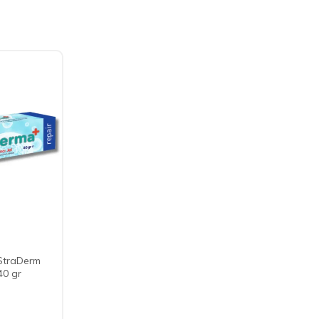
StraDerm
40 gr