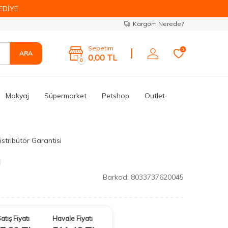
EDİYE
Kargom Nerede?
Sepetim
0
ARA
0,00
TL
0
Makyaj
Süpermarket
Petshop
Outlet
stribütör Garantisi
l
Barkod:
8033737620045
atış Fiyatı
Havale Fiyatı