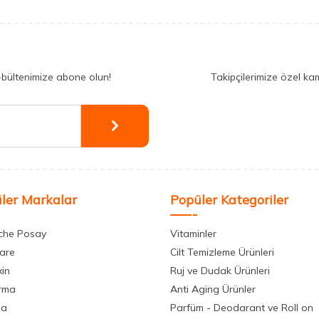
-bültenimize abone olun!
Takipçilerimize özel ka
ler Markalar
Popüler Kategoriler
che Posay
Vitaminler
care
Cilt Temizleme Ürünleri
xin
Ruj ve Dudak Ürünleri
rma
Anti Aging Ürünler
la
Parfüm - Deodarant ve Roll on