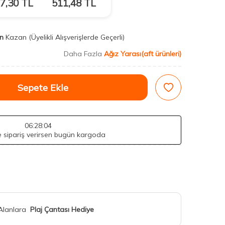
7,30
TL
511,48
TL
n
Kazan
(Üyelikli Alışverişlerde Geçerli)
Daha Fazla
Ağız Yarası(aft ürünleri)
Sepete Ekle
06
:28
:03
de sipariş verirsen bugün kargoda
 Alanlara
Plaj Çantası Hediye