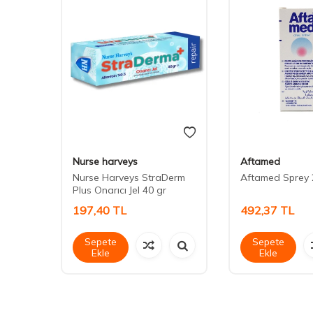
Nurse harveys
Aftamed
Nurse Harveys StraDerm
Aftamed Sprey 
Plus Onarıcı Jel 40 gr
197,40
TL
492,37
TL
Sepete
Sepete
Ekle
Ekle