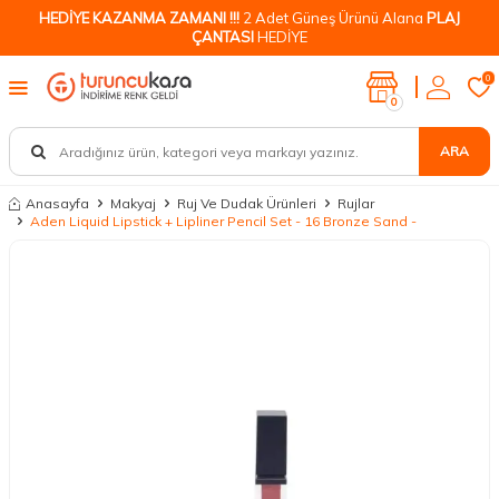
HEDİYE KAZANMA ZAMANI !!!
2 Adet Güneş Ürünü Alana
PLAJ
ÇANTASI
HEDİYE
0
0
ARA
Anasayfa
Makyaj
Ruj Ve Dudak Ürünleri
Rujlar
Aden Liquid Lipstick + Lipliner Pencil Set - 16 Bronze Sand -