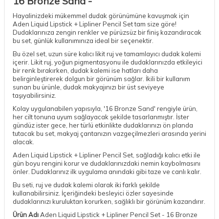
16 Bronze Sand -
Hayalinizdeki mükemmel dudak görünümüne kavuşmak için
Aden Liquid Lipstick + Lipliner Pencil Set tam size göre!
Dudaklarınıza zengin renkler ve pürüzsüz bir finiş kazandıracak
bu set, günlük kullanımınıza ideal bir seçenektir.
Bu özel set, uzun süre kalıcı likit ruj ve tamamlayıcı dudak kalemi
içerir. Likit ruj, yoğun pigmentasyonu ile dudaklarınızda etkileyici
bir renk bırakırken, dudak kalemi ise hatları daha
belirginleştirerek dolgun bir görünüm sağlar. İkili bir kullanım
sunan bu ürünle, dudak makyajınızı bir üst seviyeye
taşıyabilirsiniz.
Kolay uygulanabilen yapısıyla, '16 Bronze Sand' rengiyle ürün,
her cilt tonuna uyum sağlayacak şekilde tasarlanmıştır. İster
gündüz ister gece, her türlü etkinlikte dudaklarınızı ön planda
tutacak bu set, makyaj çantanızın vazgeçilmezleri arasında yerini
alacak.
Aden Liquid Lipstick + Lipliner Pencil Set, sağladığı kalıcı etki ile
gün boyu rengini korur ve dudaklarınızdaki nemin kaybolmasını
önler. Dudaklarınız ilk uygulama anındaki gibi taze ve canlı kalır.
Bu seti, ruj ve dudak kalemi olarak iki farklı şekilde
kullanabilirsiniz. İçeriğindeki besleyici özler sayesinde
dudaklarınızı kuruluktan korurken, sağlıklı bir görünüm kazandırır.
Ürün Adı
Aden Liquid Lipstick + Lipliner Pencil Set - 16 Bronze