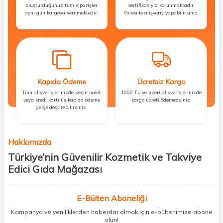
oluşturduğunuz tüm siparişler
sertifikasıyla korunmaktadır.
aynı gün kargoya verilmektedir.
Güvenle alışveriş yapabilirsiniz.
Kapıda Ödeme
Ücretsiz Kargo
Tüm alışverişlerinizde peşin nakit
1000 TL ve üzeri alışverişlerinizde
veya kredi kartı ile kapıda ödeme
kargo ücreti ödemezsiniz.
gerçekleştirebilirsiniz.
Hakkımızda
Türkiye’nin Güvenilir Kozmetik ve Takviye
Edici Gıda Mağazası
Güzellik, sağlık ve iyi hissetmek herkesin hakkı! Biz de bu vizyonla, hem
kişisel bakım hem de takviye edici gıda ürünlerini sizlerle
E-Bülten Aboneliği
buluşturuyoruz. Artık mağaza mağaza dolaşmanıza gerek yok;
Kampanya ve yeniliklerden haberdar olmak için e-bültenimize abone
ihtiyacınız olan her şeyi tek bir çatı altında topluyor ve kapınıza kadar
olun!