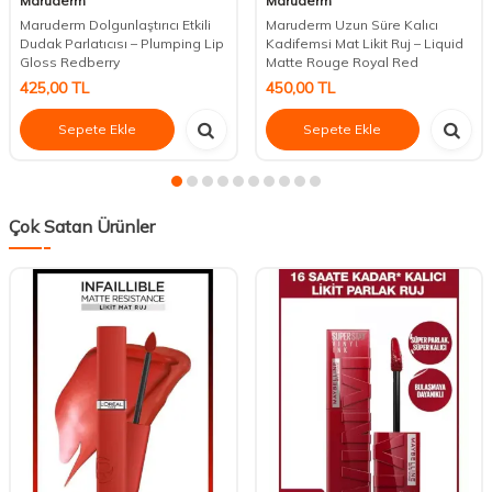
Maruderm
Maruderm
Maruderm Dolgunlaştırıcı Etkili
Maruderm Uzun Süre Kalıcı
Dudak Parlatıcısı – Plumping Lip
Kadifemsi Mat Likit Ruj – Liquid
Gloss Redberry
Matte Rouge Royal Red
425,00
TL
450,00
TL
Sepete Ekle
Sepete Ekle
Çok Satan Ürünler