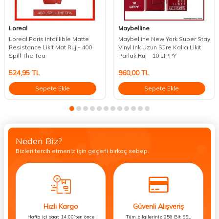
Loreal
Maybelline
Loreal Paris Infaillible Matte
Maybelline New York Super Stay
Resistance Likit Mat Ruj - 400
Vinyl Ink Uzun Süre Kalıcı Likit
Spill The Tea
Parlak Ruj - 10 LIPPY
524,95
TL
960,00
TL
Sepete Ekle
Sepete Ekle
Neden Biz?
Bizleri tercih etmeniz için geçerli birkaç sebep.
Hızlı Kargo
Güvenli Alışveriş
Hafta içi saat 14:00’ten önce
Tüm bilgileriniz 256 Bit SSL