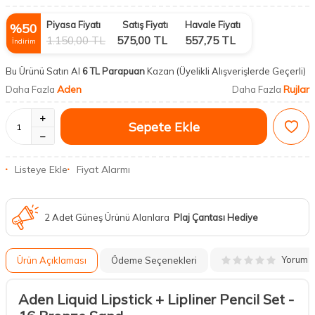
Piyasa Fiyatı
Satış Fiyatı
Havale Fiyatı
%
50
1.150,00
TL
575,00
TL
557,75
TL
İndirim
Bu Ürünü Satın Al
6 TL Parapuan
Kazan
(Üyelikli Alışverişlerde Geçerli)
Aden
Rujlar
Daha Fazla
Daha Fazla
Sepete Ekle
Listeye Ekle
Fiyat Alarmı
2 Adet Güneş Ürünü Alanlara
Plaj Çantası Hediye
Yorum
Ürün Açıklaması
Ödeme Seçenekleri
Aden Liquid Lipstick + Lipliner Pencil Set -