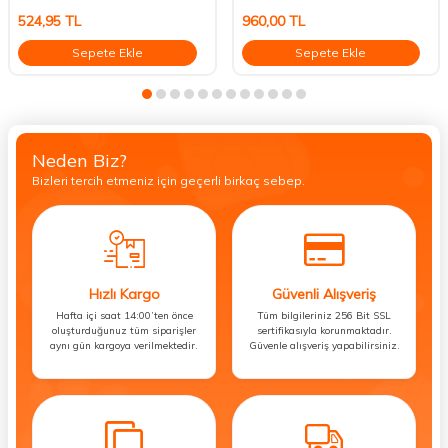
524,95
TL
960,00
TL
Sepete Ekle
Sepete Ekle
Neden Biz?
Bizleri tercih etmeniz için geçerli birkaç sebep.
Hızlı Kargo
Güvenli Alışveriş
Hafta içi saat 14:00’ten önce
Tüm bilgileriniz 256 Bit SSL
oluşturduğunuz tüm siparişler
sertifikasıyla korunmaktadır.
aynı gün kargoya verilmektedir.
Güvenle alışveriş yapabilirsiniz.