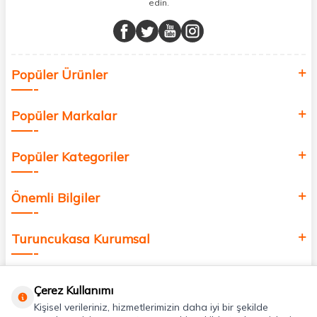
edin.
Müşteri memnuniyetini ön planda tutarak, en kaliteli markaları sizlerle
buluşturuyor ve online alışveriş deneyiminizi en iyi hale getiriyoruz.
Sağlık, güzellik ve iyi yaşam için aradığınız her şey burada!
Siz de kendinizi yenilemek, sağlığınızı desteklemek ve güzelliğinize
Popüler Ürünler
değer katmak için bize katılın!
Popüler Markalar
Popüler Kategoriler
Önemli Bilgiler
Turuncukasa Kurumsal
Hızlı Erişim
Çerez Kullanımı
Kişisel verileriniz, hizmetlerimizin daha iyi bir şekilde