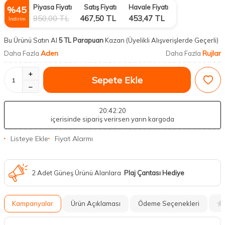
Piyasa Fiyatı
Satış Fiyatı
Havale Fiyatı
%
45
850,00
TL
467,50
TL
453,47
TL
İndirim
Bu Ürünü Satın Al
5 TL Parapuan
Kazan
(Üyelikli Alışverişlerde Geçerli)
Aden
Rujlar
Daha Fazla
Daha Fazla
Sepete Ekle
20
:42
:19
içerisinde sipariş verirsen yarın kargoda
Listeye Ekle
Fiyat Alarmı
2 Adet Güneş Ürünü Alanlara
Plaj Çantası Hediye
Kampanyalar
Ürün Açıklaması
Ödeme Seçenekleri