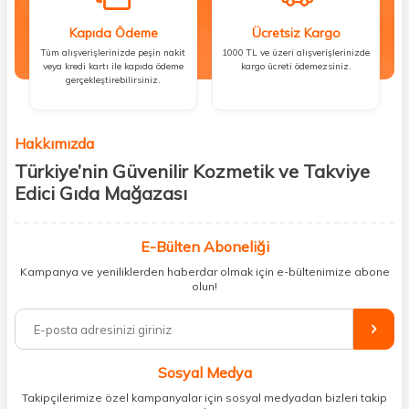
Kapıda Ödeme
Ücretsiz Kargo
Tüm alışverişlerinizde peşin nakit
1000 TL ve üzeri alışverişlerinizde
veya kredi kartı ile kapıda ödeme
kargo ücreti ödemezsiniz.
gerçekleştirebilirsiniz.
Hakkımızda
Türkiye’nin Güvenilir Kozmetik ve Takviye
Edici Gıda Mağazası
Güzellik, sağlık ve iyi hissetmek herkesin hakkı! Biz de bu vizyonla, hem
kişisel bakım hem de takviye edici gıda ürünlerini sizlerle
E-Bülten Aboneliği
buluşturuyoruz. Artık mağaza mağaza dolaşmanıza gerek yok;
Kampanya ve yeniliklerden haberdar olmak için e-bültenimize abone
ihtiyacınız olan her şeyi tek bir çatı altında topluyor ve kapınıza kadar
olun!
güvenle ulaştırıyoruz.
%100 orijinal kozmetik ve sağlık ürünleriyle güzelliğinizi tamamlayabilir,
vücudunuzu desteklemek için güvenilir takviye edici gıdalara
ulaşabilirsiniz. Cilt bakımından saç bakımına, makyajdan vitamin ve
Sosyal Medya
minerallere kadar binlerce ürünü uygun fiyat ve hızlı kargo avantajıyla
sunuyoruz.
Takipçilerimize özel kampanyalar için sosyal medyadan bizleri takip