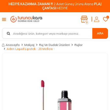
HEDİYE KAZANMA ZAMANI !!!
2 Adet Güneş Ürünü Alana
PLAJ
ÇANTASI
HEDİYE
0
0
ARA
Anasayfa
Makyaj
Ruj Ve Dudak Ürünleri
Rujlar
Aden Liquid Lipstick - 20 Mellow -