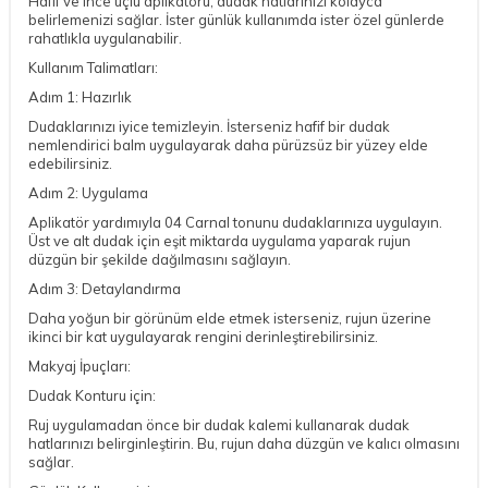
Hafif ve ince uçlu aplikatörü, dudak hatlarınızı kolayca
belirlemenizi sağlar. İster günlük kullanımda ister özel günlerde
rahatlıkla uygulanabilir.
Kullanım Talimatları:
Adım 1: Hazırlık
Dudaklarınızı iyice temizleyin. İsterseniz hafif bir dudak
nemlendirici balm uygulayarak daha pürüzsüz bir yüzey elde
edebilirsiniz.
Adım 2: Uygulama
Aplikatör yardımıyla 04 Carnal tonunu dudaklarınıza uygulayın.
Üst ve alt dudak için eşit miktarda uygulama yaparak rujun
düzgün bir şekilde dağılmasını sağlayın.
Adım 3: Detaylandırma
Daha yoğun bir görünüm elde etmek isterseniz, rujun üzerine
ikinci bir kat uygulayarak rengini derinleştirebilirsiniz.
Makyaj İpuçları:
Dudak Konturu için:
Ruj uygulamadan önce bir dudak kalemi kullanarak dudak
hatlarınızı belirginleştirin. Bu, rujun daha düzgün ve kalıcı olmasını
sağlar.