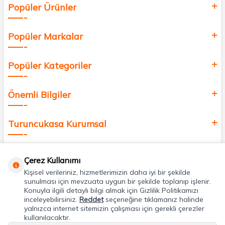
Popüler Ürünler
değer katmak için bize katılın!
Popüler Markalar
Popüler Kategoriler
Önemli Bilgiler
Turuncukasa Kurumsal
Hızlı Erişim
Çerez Kullanımı
Kişisel verileriniz, hizmetlerimizin daha iyi bir şekilde
Uygulamalarımız
sunulması için mevzuata uygun bir şekilde toplanıp işlenir.
Konuyla ilgili detaylı bilgi almak için Gizlilik Politikamızı
inceleyebilirsiniz.
Reddet
seçeneğine tıklamanız halinde
yalnızca internet sitemizin çalışması için gerekli çerezler
Adres & İletişim
kullanılacaktır.