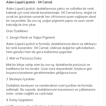
Aden Liquid Lipstick - 04 Carnal
Aden Liquid Lipstick, dudaklarınıza çekici ve sofistike bir renk
katmak için özel olarak tasarlanmıştır. 04 Carnal tonu, doğal ve
sıcak bir görünüm sunarak her cilt tonuna uyum sağlayan ideal
bir seçenektir. Bu sıvı ruj, yoğun pigment yapısı ve uzun süreli
kalıcılığı ile öne çıkar.
Ürün Özellikleri:
1. Zengin Renk ve Yoğun Pigment:
Aden Liquid Lipstick’in formülü, dudaklarınıza derin ve etkileyici
bir renk kazandırır. 04 Carnal, cildinize doğal bir ışıltı katarken,
hem gündüz hem de gece kullanıma uygundur.
2. Mat ve Pürüzsüz Doku:
Mat bir bitişe sahip olan bu sıvı ruj, dudaklarda pürüzsüz ve
kadifemsi bir his bırakır. Uzun süre dayanıklıdır, böylece gün
boyunca tazeleme gerektirmeden şıklığınızı korur.
3. Besleyici İçerikler:
Dudakları besleyen ve nemlendiren özel içerikler ile formüle
edilmiştir. Bu sayede, dudaklarınızın kurumasını ve çatlamasını
önler, onları sağlıklı ve canlı tutar.
4. Kolay Uygulama: