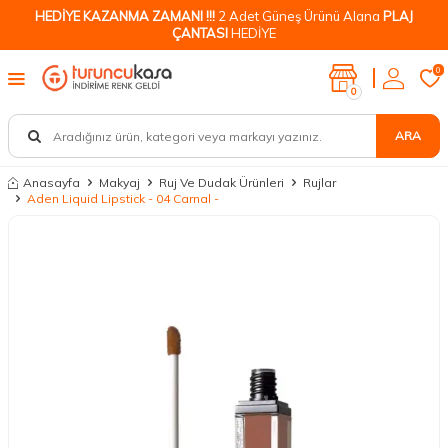
HEDİYE KAZANMA ZAMANI !!!
2 Adet Güneş Ürünü Alana
PLAJ
ÇANTASI
HEDİYE
0
0
ARA
Anasayfa
Makyaj
Ruj Ve Dudak Ürünleri
Rujlar
Aden Liquid Lipstick - 04 Carnal -