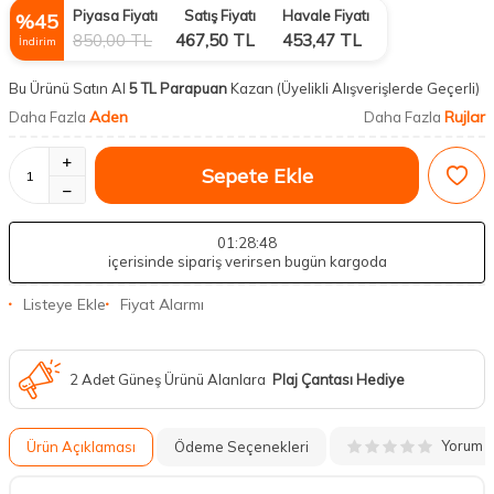
Piyasa Fiyatı
Satış Fiyatı
Havale Fiyatı
%
45
850,00
TL
467,50
TL
453,47
TL
İndirim
Bu Ürünü Satın Al
5 TL Parapuan
Kazan
(Üyelikli Alışverişlerde Geçerli)
Aden
Rujlar
Daha Fazla
Daha Fazla
Sepete Ekle
01
:28
:47
içerisinde sipariş verirsen bugün kargoda
Listeye Ekle
Fiyat Alarmı
2 Adet Güneş Ürünü Alanlara
Plaj Çantası Hediye
Yorum
Ürün Açıklaması
Ödeme Seçenekleri