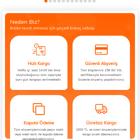
Neden Biz?
Bizleri tercih etmeniz için geçerli birkaç sebep.
Hızlı Kargo
Güvenli Alışveriş
Hafta içi saat 14:00’ten önce
Tüm bilgileriniz 256 Bit SSL
oluşturduğunuz tüm siparişler
sertifikasıyla korunmaktadır.
aynı gün kargoya verilmektedir.
Güvenle alışveriş yapabilirsiniz.
Kapıda Ödeme
Ücretsiz Kargo
Tüm alışverişlerinizde peşin nakit
1000 TL ve üzeri alışverişlerinizde
veya kredi kartı ile kapıda ödeme
kargo ücreti ödemezsiniz.
gerçekleştirebilirsiniz.