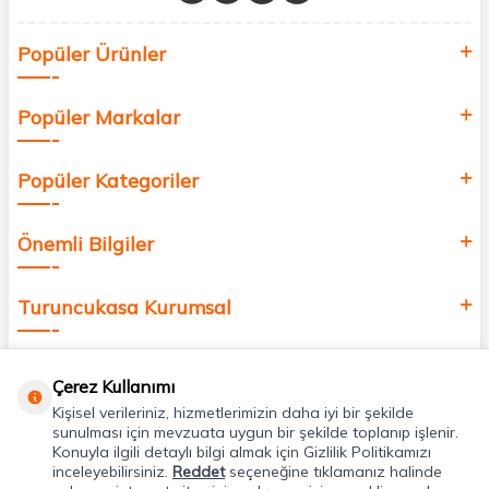
Siz de kendinizi yenilemek, sağlığınızı desteklemek ve güzelliğinize
Popüler Ürünler
değer katmak için bize katılın!
Popüler Markalar
Popüler Kategoriler
Önemli Bilgiler
Turuncukasa Kurumsal
Hızlı Erişim
Çerez Kullanımı
Kişisel verileriniz, hizmetlerimizin daha iyi bir şekilde
Uygulamalarımız
sunulması için mevzuata uygun bir şekilde toplanıp işlenir.
Konuyla ilgili detaylı bilgi almak için Gizlilik Politikamızı
inceleyebilirsiniz.
Reddet
seçeneğine tıklamanız halinde