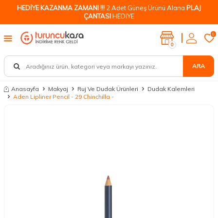
HEDİYE KAZANMA ZAMANI !!!
2 Adet Güneş Ürünü Alana
PLAJ
ÇANTASI
HEDİYE
0
0
ARA
Anasayfa
Makyaj
Ruj Ve Dudak Ürünleri
Dudak Kalemleri
Aden Lipliner Pencil - 29 Chinchilla -