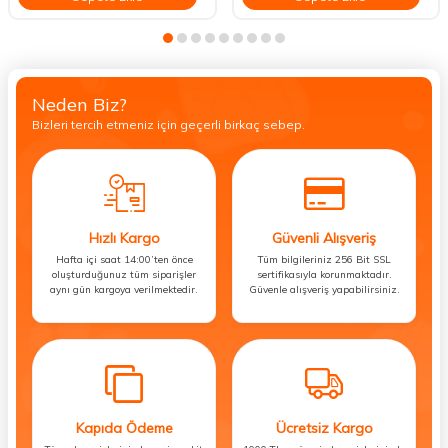
Neden Biz?
Bizleri tercih etmeniz için geçerli birkaç sebep.
Hızlı Kargo
Güvenli Alışveriş
Hafta içi saat 14:00’ten önce
Tüm bilgileriniz 256 Bit SSL
oluşturduğunuz tüm siparişler
sertifikasıyla korunmaktadır.
aynı gün kargoya verilmektedir.
Güvenle alışveriş yapabilirsiniz.
Kapıda Ödeme
Ücretsiz Kargo