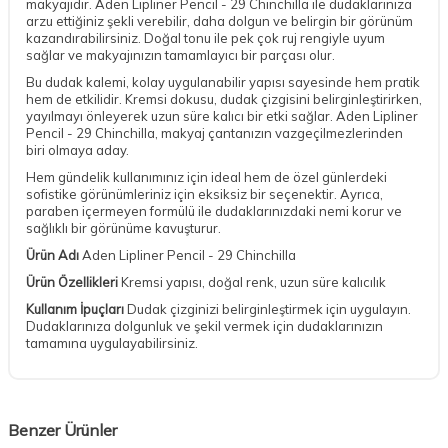
makyajıdır. Aden Lipliner Pencil - 29 Chinchilla ile dudaklarınıza
arzu ettiğiniz şekli verebilir, daha dolgun ve belirgin bir görünüm
kazandırabilirsiniz. Doğal tonu ile pek çok ruj rengiyle uyum
sağlar ve makyajınızın tamamlayıcı bir parçası olur.
Bu dudak kalemi, kolay uygulanabilir yapısı sayesinde hem pratik
hem de etkilidir. Kremsi dokusu, dudak çizgisini belirginleştirirken,
yayılmayı önleyerek uzun süre kalıcı bir etki sağlar. Aden Lipliner
Pencil - 29 Chinchilla, makyaj çantanızın vazgeçilmezlerinden
biri olmaya aday.
Hem gündelik kullanımınız için ideal hem de özel günlerdeki
sofistike görünümleriniz için eksiksiz bir seçenektir. Ayrıca,
paraben içermeyen formülü ile dudaklarınızdaki nemi korur ve
sağlıklı bir görünüme kavuşturur.
Ürün Adı
Aden Lipliner Pencil - 29 Chinchilla
Ürün Özellikleri
Kremsi yapısı, doğal renk, uzun süre kalıcılık
Kullanım İpuçları
Dudak çizginizi belirginleştirmek için uygulayın.
Dudaklarınıza dolgunluk ve şekil vermek için dudaklarınızın
tamamına uygulayabilirsiniz.
Benzer Ürünler