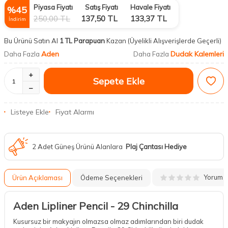
Piyasa Fiyatı
Satış Fiyatı
Havale Fiyatı
%
45
250,00
TL
137,50
TL
133,37
TL
İndirim
Bu Ürünü Satın Al
1 TL Parapuan
Kazan
(Üyelikli Alışverişlerde Geçerli)
Aden
Dudak Kalemleri
Daha Fazla
Daha Fazla
Sepete Ekle
Listeye Ekle
Fiyat Alarmı
2 Adet Güneş Ürünü Alanlara
Plaj Çantası Hediye
Yorum
Ürün Açıklaması
Ödeme Seçenekleri
Aden Lipliner Pencil - 29 Chinchilla
Kusursuz bir makyajın olmazsa olmaz adımlarından biri dudak