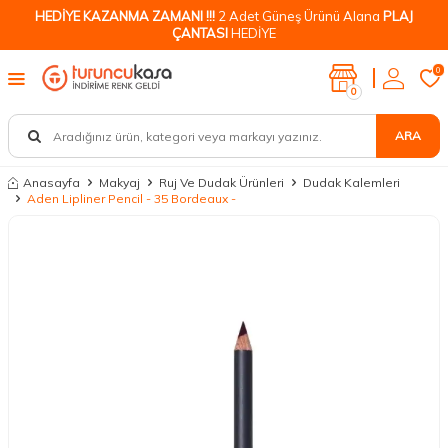
HEDİYE KAZANMA ZAMANI !!!
2 Adet Güneş Ürünü Alana
PLAJ
ÇANTASI
HEDİYE
0
0
ARA
Anasayfa
Makyaj
Ruj Ve Dudak Ürünleri
Dudak Kalemleri
Aden Lipliner Pencil - 35 Bordeaux -