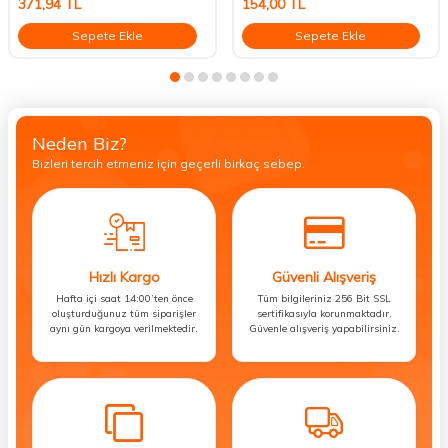
371,94
TL
154,00
TL
Sepete Ekle
Sepete Ekle
Neden Biz?
Bizleri tercih etmeniz için geçerli birkaç sebep.
Hızlı Kargo
Güvenli Alışveriş
Hafta içi saat 14:00’ten önce
Tüm bilgileriniz 256 Bit SSL
oluşturduğunuz tüm siparişler
sertifikasıyla korunmaktadır.
aynı gün kargoya verilmektedir.
Güvenle alışveriş yapabilirsiniz.