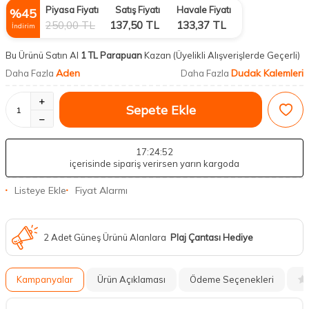
Piyasa Fiyatı
Satış Fiyatı
Havale Fiyatı
%
45
250,00
TL
137,50
TL
133,37
TL
İndirim
Bu Ürünü Satın Al
1 TL Parapuan
Kazan
(Üyelikli Alışverişlerde Geçerli)
Aden
Dudak Kalemleri
Daha Fazla
Daha Fazla
Sepete Ekle
17
:24
:51
içerisinde sipariş verirsen yarın kargoda
Listeye Ekle
Fiyat Alarmı
2 Adet Güneş Ürünü Alanlara
Plaj Çantası Hediye
Kampanyalar
Ürün Açıklaması
Ödeme Seçenekleri