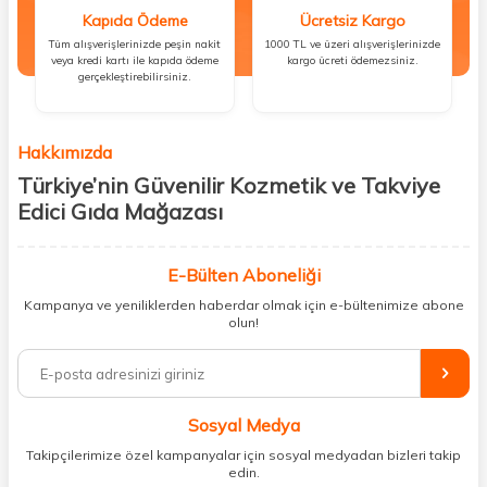
Kapıda Ödeme
Ücretsiz Kargo
Tüm alışverişlerinizde peşin nakit
1000 TL ve üzeri alışverişlerinizde
veya kredi kartı ile kapıda ödeme
kargo ücreti ödemezsiniz.
gerçekleştirebilirsiniz.
Hakkımızda
Türkiye’nin Güvenilir Kozmetik ve Takviye
Edici Gıda Mağazası
Güzellik, sağlık ve iyi hissetmek herkesin hakkı! Biz de bu vizyonla, hem
kişisel bakım hem de takviye edici gıda ürünlerini sizlerle
E-Bülten Aboneliği
buluşturuyoruz. Artık mağaza mağaza dolaşmanıza gerek yok;
Kampanya ve yeniliklerden haberdar olmak için e-bültenimize abone
ihtiyacınız olan her şeyi tek bir çatı altında topluyor ve kapınıza kadar
olun!
güvenle ulaştırıyoruz.
%100 orijinal kozmetik ve sağlık ürünleriyle güzelliğinizi tamamlayabilir,
vücudunuzu desteklemek için güvenilir takviye edici gıdalara
ulaşabilirsiniz. Cilt bakımından saç bakımına, makyajdan vitamin ve
Sosyal Medya
minerallere kadar binlerce ürünü uygun fiyat ve hızlı kargo avantajıyla
sunuyoruz.
Takipçilerimize özel kampanyalar için sosyal medyadan bizleri takip
edin.
Müşteri memnuniyetini ön planda tutarak, en kaliteli markaları sizlerle