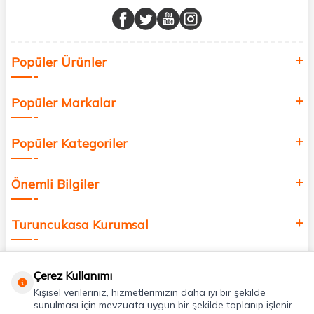
buluşturuyor ve online alışveriş deneyiminizi en iyi hale getiriyoruz.
Sağlık, güzellik ve iyi yaşam için aradığınız her şey burada!
Siz de kendinizi yenilemek, sağlığınızı desteklemek ve güzelliğinize
Popüler Ürünler
değer katmak için bize katılın!
Popüler Markalar
Popüler Kategoriler
Önemli Bilgiler
Turuncukasa Kurumsal
Hızlı Erişim
Çerez Kullanımı
Kişisel verileriniz, hizmetlerimizin daha iyi bir şekilde
Uygulamalarımız
sunulması için mevzuata uygun bir şekilde toplanıp işlenir.