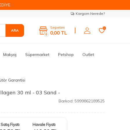
EDİYE
Kargom Nerede?
Sepetim
0
ARA
0,00
TL
0
Makyaj
Süpermarket
Petshop
Outlet
ütör Garantisi
lagen 30 ml - 03 Sand -
Barkod:
5999862189525
Satış Fiyatı
Havale Fiyatı