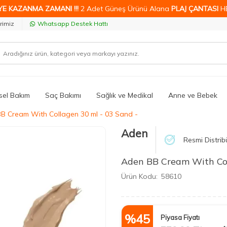
YE KAZANMA ZAMANI !!!
2 Adet Güneş Ürünü Alana
PLAJ ÇANTASI
H
rimiz
Whatsapp Destek Hattı
isel Bakım
Saç Bakımı
Sağlık ve Medikal
Anne ve Bebek
B Cream With Collagen 30 ml - 03 Sand -
Aden
Resmi Distrib
Aden BB Cream With Col
Ürün Kodu:
58610
%
45
Piyasa Fiyatı