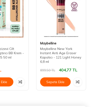
Maybelline
Maybe
izevi Cilt
Maybelline New York
Maybe
tırıcı BB Krem -
Instant Anti Age Eraser
Instan
25 50 ml
Kapatıcı - 121 Light Honey
Kapatı
6,8 ml
L
404,77
TL
449,
899,50
TL
 Ekle
Sepete Ekle
Se