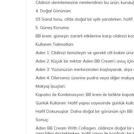
Cildinizi derinlemesine nemlendiren bu ürün, kuruluğu
4. Doğal Görünüm:
03 Sand tonu, ciltte doğal bir ışıltı yaratırken, hafif
5. Güneş Koruma:
BB krem, güneşin zararlı etkilerine karşı cildinizi k
Kullanım Talimatları:
Adım 1: Cildinizi temizleyin ve gerekli cilt bakım ürün
Adım 2: Küçük bir miktar Aden BB Cream’i avuç içi
Adım 3: Yüzünüzün merkezinden başlayarak, dışa doğ
Adım 4: Dilerseniz üzerine pudra veya diğer makyaj 
Makyaj İpuçları:
Kapatıcı ile Kombinasyon: BB krem ile birlikte kapa
Günlük Kullanım: Hafif yapısı sayesinde günlük kulla
Hafif Dokunuşlar: Daha doğal bir görünüm için BB k
Sonuç:
Aden BB Cream With Collagen, cildinize doğal bir gö
gençliğini desteklerken, hafif yapısı ile konforlu bir