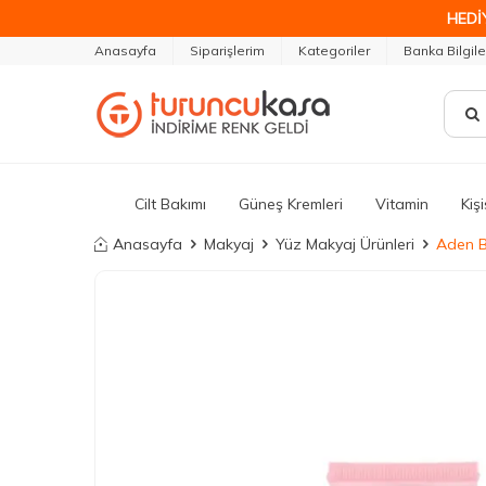
HEDİ
Anasayfa
Siparişlerim
Kategoriler
Banka Bilgile
Cilt Bakımı
Güneş Kremleri
Vitamin
Kiş
Anasayfa
Makyaj
Yüz Makyaj Ürünleri
Aden B