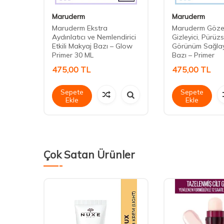
Maruderm
Maruderm
mentli
Maruderm Ekstra
Maruderm Göze
Aydınlatıcı ve Nemlendirici
Gizleyici, Pürüz
Etkili Makyaj Bazı – Glow
Görünüm Sağla
Primer 30 ML
Bazı – Primer
475,00
TL
475,00
TL
Sepete
Sepete
Ekle
Ekle
Çok Satan Ürünler