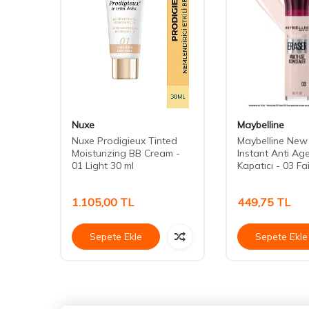
Nuxe
Maybelline
tch
Nuxe Prodigieux Tinted
Maybelline New
patıcı
Moisturizing BB Cream -
Instant Anti Ag
01 Light 30 ml
Kapatıcı - 03 Fa
1.105,00
TL
449,75
TL
Sepete Ekle
Sepete Ekle