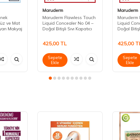
Maruderm
Maruderm
nek
Maruderm Flawless Touch
Maruderm 
süz ve Mat
Liquid Concealer No 04 –
Liquid Con
yan Makyaj
Doğal Bitişli Sıvı Kapatıcı
Doğal Bitişl
425,00
TL
425,00
T
Sepete
Sepete
Ekle
Ekle