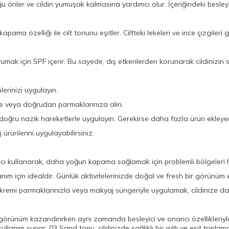
 önler ve cildin yumuşak kalmasına yardımcı olur. İçeriğindeki besleyici
 kapama özelliği ile cilt tonunu eşitler. Ciltteki lekeleri ve ince çizgiler
orumak için SPF içerir. Bu sayede, dış etkenlerden korunarak cildinizin s
lerinizi uygulayın.
ne veya doğrudan parmaklarınıza alın.
ru nazik hareketlerle uygulayın. Gerekirse daha fazla ürün ekleyerek
ürünlerini uygulayabilirsiniz.
tıcı kullanarak, daha yoğun kapama sağlamak için problemli bölgeleri he
nım için idealdir. Günlük aktivitelerinizde doğal ve fresh bir görünüm e
remi parmaklarınızla veya makyaj süngeriyle uygulamak, cildinize daha
rünüm kazandırırken aynı zamanda besleyici ve onarıcı özellikleriyle ci
 kullanım sunar. 03 Sand tonu, cildinizde sağlıklı bir ışıltı ve eşit ton