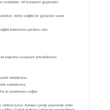
 maddeler, cilt bariyerini güçlendirir.
i gizlerken, daha sağlıklı bir görünüm sunar.
ağlıklı kalmasına yardımcı olur.
 kapama seviyesini artırabilirsiniz.
def alabilirsiniz.
lde edebilirsiniz.
 iyi yayılmasını sağlar.
ldinizi korur. Kolajen içeriği sayesinde cildin
lama sağlar. Günlük makyaj rutininizin vazgeçilmezi