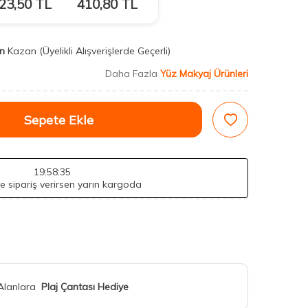
23,50
TL
410,80
TL
n
Kazan
(Üyelikli Alışverişlerde Geçerli)
Daha Fazla
Yüz Makyaj Ürünleri
Sepete Ekle
19
:58
:34
de sipariş verirsen yarın kargoda
 Alanlara
Plaj Çantası Hediye