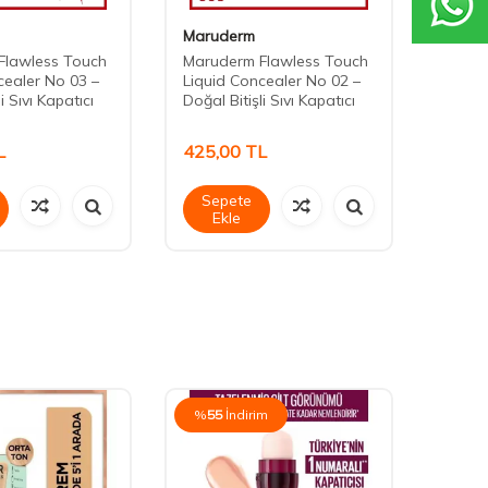
Maruderm
Maru
Flawless Touch
Maruderm Flawless Touch
Marud
cealer No 03 –
Liquid Concealer No 02 –
Liqui
i Sıvı Kapatıcı
Doğal Bitişli Sıvı Kapatıcı
Doğal 
L
425,00
TL
425,
Sepete
Sep
Ekle
Ek
%
55
İndirim