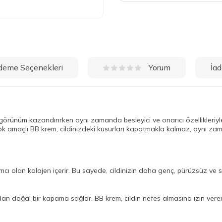
deme Seçenekleri
İad
Yorum
örünüm kazandırırken aynı zamanda besleyici ve onarıcı özellikleriyl
çok amaçlı BB krem, cildinizdeki kusurları kapatmakla kalmaz, aynı zama
mcı olan kolajen içerir. Bu sayede, cildinizin daha genç, pürüzsüz ve s
adan doğal bir kapama sağlar. BB krem, cildin nefes almasına izin vere