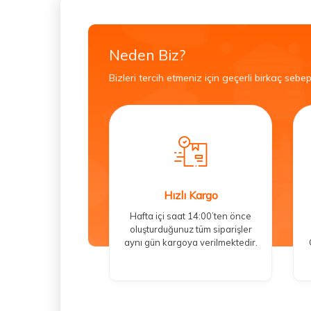
Neden Biz?
Bizleri tercih etmeniz için geçerli birkaç sebep
Hızlı Kargo
Hafta içi saat 14:00’ten önce
oluşturduğunuz tüm siparişler
aynı gün kargoya verilmektedir.