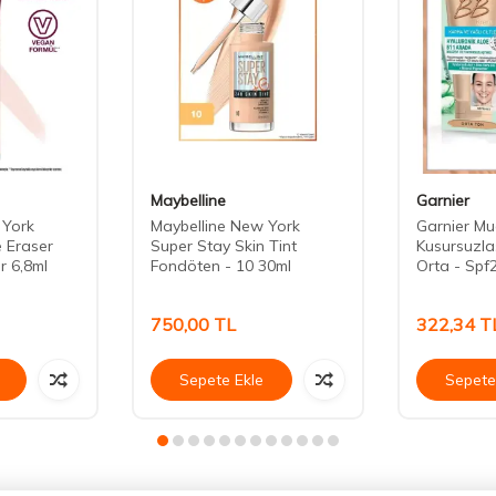
Maybelline
Garnier
 York
Maybelline New York
Garnier Muc
e Eraser
Super Stay Skin Tint
Kusursuzlaş
ir 6,8ml
Fondöten - 10 30ml
Orta - Spf
750,00
TL
322,34
T
Sepete Ekle
Sepete