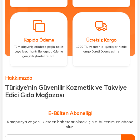
Kapıda Ödeme
Ücretsiz Kargo
Tüm alışverişlerinizde peşin nakit
1000 TL ve üzeri alışverişlerinizde
veya kredi kartı ile kapıda ödeme
kargo ücreti ödemezsiniz.
gerçekleştirebilirsiniz.
Hakkımızda
Türkiye’nin Güvenilir Kozmetik ve Takviye
Edici Gıda Mağazası
Güzellik, sağlık ve iyi hissetmek herkesin hakkı! Biz de bu vizyonla, hem
kişisel bakım hem de takviye edici gıda ürünlerini sizlerle
E-Bülten Aboneliği
buluşturuyoruz. Artık mağaza mağaza dolaşmanıza gerek yok;
Kampanya ve yeniliklerden haberdar olmak için e-bültenimize abone
ihtiyacınız olan her şeyi tek bir çatı altında topluyor ve kapınıza kadar
olun!
güvenle ulaştırıyoruz.
%100 orijinal kozmetik ve sağlık ürünleriyle güzelliğinizi tamamlayabilir,