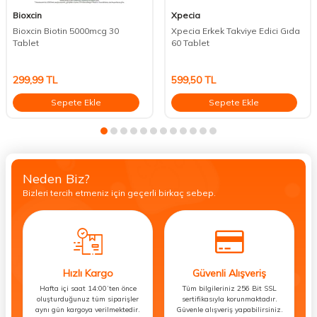
Bioxcin
Xpecia
Bioxcin Biotin 5000mcg 30
Xpecia Erkek Takviye Edici Gıda
Tablet
60 Tablet
299,99
TL
599,50
TL
Sepete Ekle
Sepete Ekle
Neden Biz?
Bizleri tercih etmeniz için geçerli birkaç sebep.
Hızlı Kargo
Güvenli Alışveriş
Hafta içi saat 14:00’ten önce
Tüm bilgileriniz 256 Bit SSL
oluşturduğunuz tüm siparişler
sertifikasıyla korunmaktadır.
aynı gün kargoya verilmektedir.
Güvenle alışveriş yapabilirsiniz.