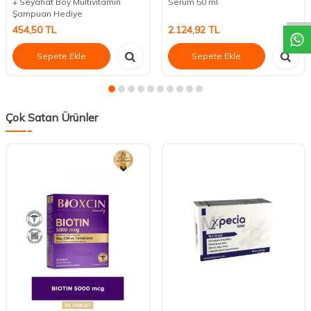
DESTEK
+ Seyahat Boy Multivitamin
Serum 50 ml
Şampuan Hediye
454,50
TL
2.124,92
TL
Sepete Ekle
Sepete Ekle
Çok Satan Ürünler