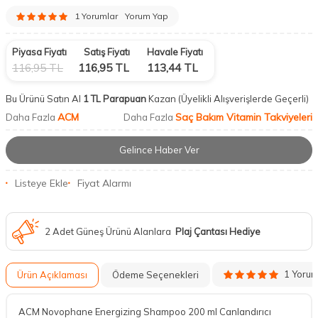
1 Yorumlar
Yorum Yap
Piyasa Fiyatı
Satış Fiyatı
Havale Fiyatı
116,95
TL
116,95
TL
113,44
TL
Bu Ürünü Satın Al
1 TL Parapuan
Kazan
(Üyelikli Alışverişlerde Geçerli)
ACM
Saç Bakım Vitamin Takviyeleri
Daha Fazla
Daha Fazla
Gelince Haber Ver
Listeye Ekle
Fiyat Alarmı
2 Adet Güneş Ürünü Alanlara
Plaj Çantası Hediye
1 Yoru
Ürün Açıklaması
Ödeme Seçenekleri
ACM Novophane Energizing Shampoo 200 ml Canlandırıcı