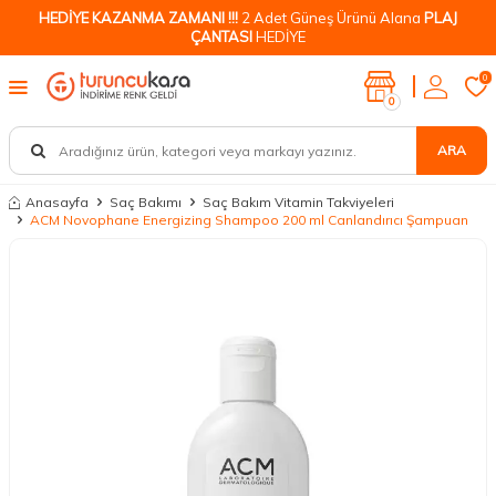
HEDİYE KAZANMA ZAMANI !!!
2 Adet Güneş Ürünü Alana
PLAJ
ÇANTASI
HEDİYE
0
0
ARA
Anasayfa
Saç Bakımı
Saç Bakım Vitamin Takviyeleri
ACM Novophane Energizing Shampoo 200 ml Canlandırıcı Şampuan