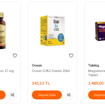
Ocean
Tabilaç
ron 17 mg
Ocean D3K2 Damla 20ml
Magnimore
Tablet
341,21
TL
1.485,00
Sepete Ekle
Sepete