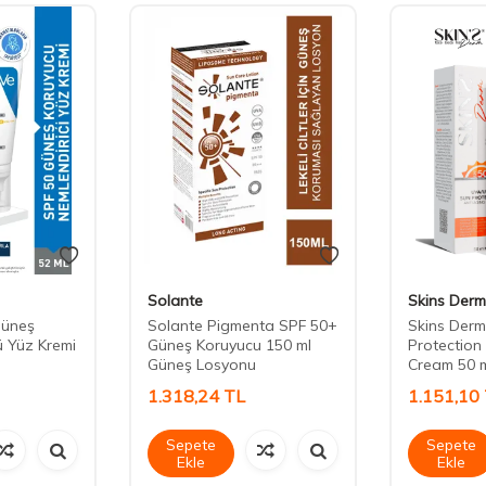
Solante
Skins Derm
Güneş
Solante Pigmenta SPF 50+
Skins Der
ü Yüz Kremi
Güneş Koruyucu 150 ml
Protection
Güneş Losyonu
Cream 50 
1.318,24
TL
1.151,10
Sepete
Sepete
Ekle
Ekle