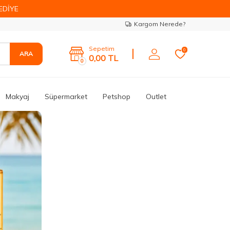
EDİYE
Kargom Nerede?
Sepetim
0
ARA
0,00
TL
0
Makyaj
Süpermarket
Petshop
Outlet