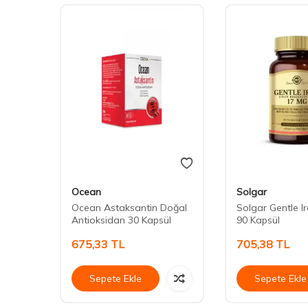
Ocean
Solgar
Ocean Astaksantin Doğal
Solgar Gentle I
Antioksidan 30 Kapsül
90 Kapsül
675,33
TL
705,38
TL
Sepete Ekle
Sepete Ekle