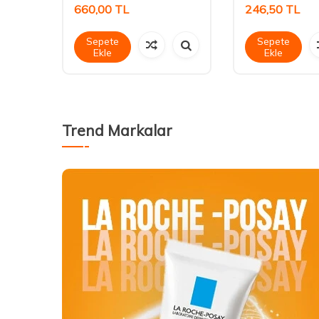
660,00
TL
246,50
TL
Sepete
Sepete
Ekle
Ekle
Trend Markalar