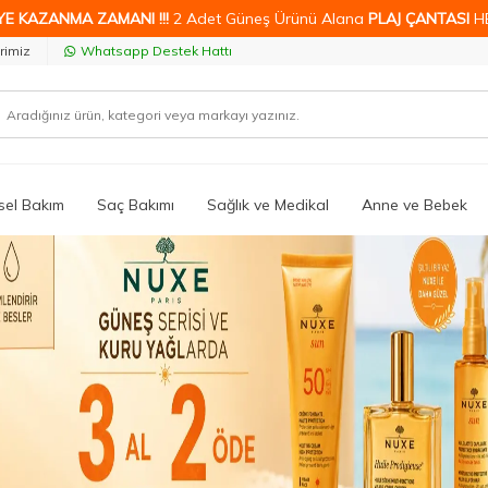
YE KAZANMA ZAMANI !!!
2 Adet Güneş Ürünü Alana
PLAJ ÇANTASI
H
rimiz
Whatsapp Destek Hattı
isel Bakım
Saç Bakımı
Sağlık ve Medikal
Anne ve Bebek