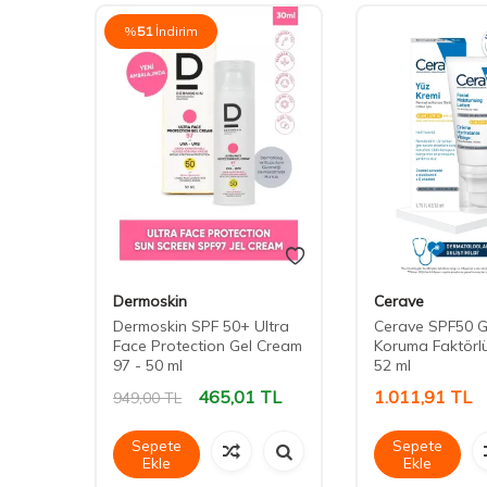
%
51
İndirim
Dermoskin
Cerave
Dermoskin SPF 50+ Ultra
Cerave SPF50 
n
Face Protection Gel Cream
Koruma Faktörl
97 - 50 ml
52 ml
465,01
TL
1.011,91
TL
949,00
TL
Sepete
Sepete
Ekle
Ekle