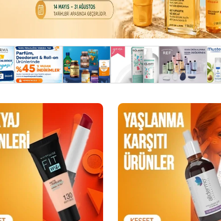
Balparmak Apitera Propolis
Bioderma Photoderm
Karamürver Aromalı 16 Pastil
50+ Leke Karşıtı Güneş
ml
Fırsat Ürünü
00
:
00
:
00
:
00
GÜN
SAAT
DAKIKA
SANIYE
8
:
09
:
15
:
120.00
TL
GÜN
SAAT
DAKIKA
S