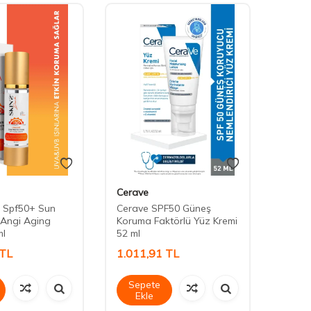
Cerave
La Ro
m Spf50+ Sun
Cerave SPF50 Güneş
La Ro
 Angi Aging
Koruma Faktörlü Yüz Kremi
Invisi
ml
52 ml
50+ 2
TL
1.011,91
TL
1.61
Sepete
Sep
Ekle
Ek